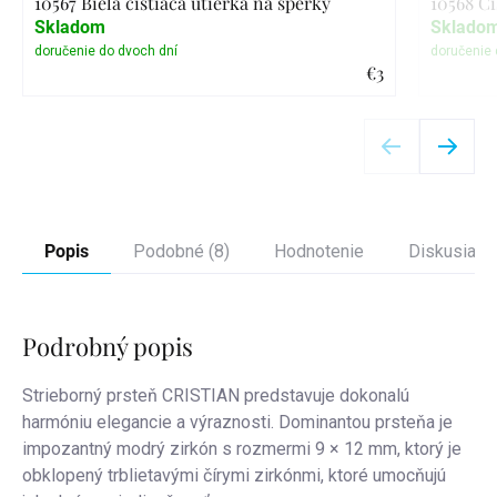
10567 Biela čistiaca utierka na šperky
10568 Či
Skladom
Sklado
€3
Detail
Popis
Podobné (8)
Hodnotenie
Diskusia
Podrobný popis
Strieborný prsteň CRISTIAN predstavuje dokonalú
harmóniu elegancie a výraznosti. Dominantou prsteňa je
impozantný modrý zirkón s rozmermi 9 × 12 mm, ktorý je
obklopený trblietavými čírymi zirkónmi, ktoré umocňujú