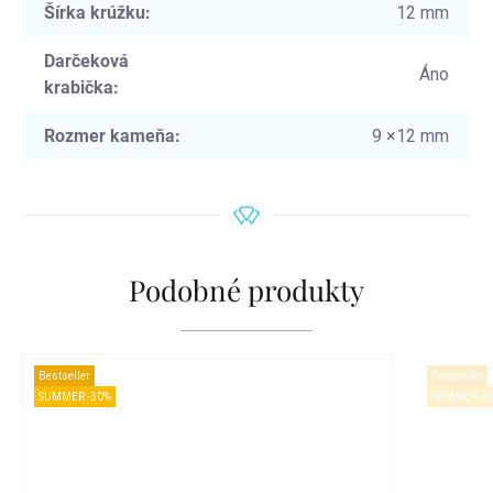
Šírka krúžku
:
12 mm
Darčeková
Áno
krabička
:
Rozmer kameňa
:
9 ×12 mm
Podobné produkty
Bestseller
Bestseller
SUMMER -30%
SUMMER -3