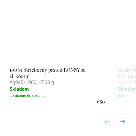
10064 Strieborný prsteň RONNY so
10080 St
zirkónmi
čiernym
Ag925/1000; ≤7,08 g
Ag925/1
Skladom
Sklado
€80
Detail