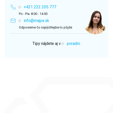
+421 222 205 777
Po - Pia: 8:00 - 14:00
info@majya.sk
Odpovieme čo najrýchlejšie to pôjde
Tipy nájdete aj v
poradni.