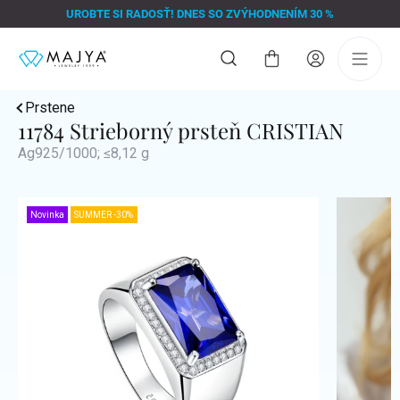
Prejsť
UROBTE SI RADOSŤ! DNES SO ZVÝHODNENÍM 30 %
na
obsah
Nákupný
košík
Prstene
11784 Strieborný prsteň CRISTIAN
Ag925/1000; ≤8,12 g
Novinka
SUMMER -30%