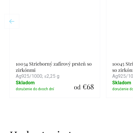
10034 Strieborný zafírový prsteň so
10045 Str
zirkónmi
so zirkó
Ag925/1000; ≤2,25 g
Ag925/100
Skladom
Skladom
€68
od
Detail