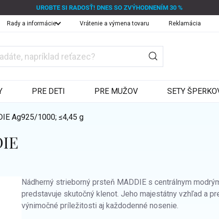
UROBTE SI RADOSŤ! DNES SO ZVÝHODNENÍM 30 %
Rady a informácie
Vrátenie a výmena tovaru
Reklamácia
Y
PRE DETI
PRE MUŽOV
SETY ŠPERKO
DDIE
Ag925/1000; ≤4,45 g
DIE
Nádherný strieborný prsteň MADDIE s centrálnym modrým 
predstavuje skutočný klenot. Jeho majestátny vzhľad a pr
výnimočné príležitosti aj každodenné nosenie.