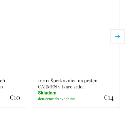
teň
10012 Šperkovnica na prsteň
om
CARMEN v tvare srdca
Skladom
€10
€14
Detail