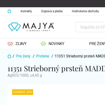
Prejsť
na
obsah
Kontakty
Doprava a platba
Hodnotenie obchodu
ZĽAVY
NOVINKY
PRE ŽEN
/
Pre ženy
/
Prstene
/
11351 Strieborný prsteň MA
Domov
11351 Strieborný prsteň MAD
Ag925/1000; ≤4,45 g
SUMMER -30%