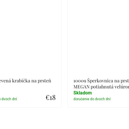
vená krabička na prsteň
10009 Šperkovnica na prs
MEGAN potiahnutá velúr
Skladom
€18
Detail
Detail