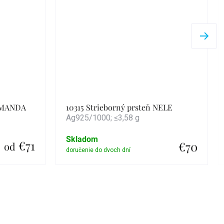
 AMANDA
10315 Strieborný prsteň NELE
Ag925/1000; ≤3,58 g
Skladom
€71
€70
od
Detail