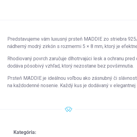
Predstavujeme vám luxusný prsteň MADDIE zo striebra 925/1
nádherný modrý zirkón s rozmermi 5 × 8 mm, ktorý je efektn
Rhodiovaný povrch zaručuje dlhotrvajúci lesk a ochranu pred
dodáva pôsobivý vzhľad, ktorý nezostane bez povšimnutia.
Prsteň MADDIE je ideálnou voľbou ako zásnubný či slávnostný
na každodenné nosenie. Každý kus je dodávaný v elegantnej d
Kategória
: