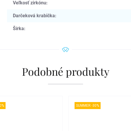
Veľkosť zirkónu
:
Darčeková krabička
:
Šírka
:
Podobné produkty
0%
SUMMER -30%