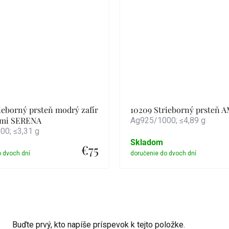
ieborný prsteň modrý zafír
10209 Strieborný prsteň
nmi SERENA
Ag925/1000; ≤4,89 g
0; ≤3,31 g
Skladom
€75
Detail
Detail
Buďte prvý, kto napíše príspevok k tejto položke.