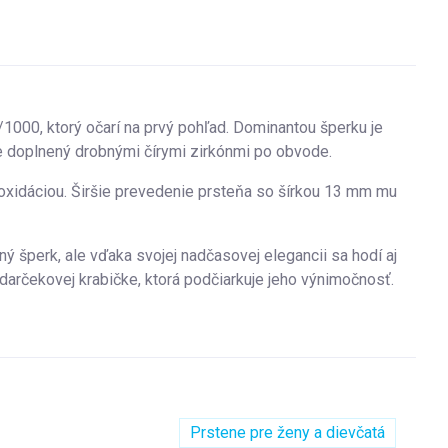
000, ktorý očarí na prvý pohľad. Dominantou šperku je
e doplnený drobnými čírymi zirkónmi po obvode.
 oxidáciou. Širšie prevedenie prsteňa so šírkou 13 mm mu
 šperk, ale vďaka svojej nadčasovej elegancii sa hodí aj
arčekovej krabičke, ktorá podčiarkuje jeho výnimočnosť.
Prstene pre ženy a dievčatá