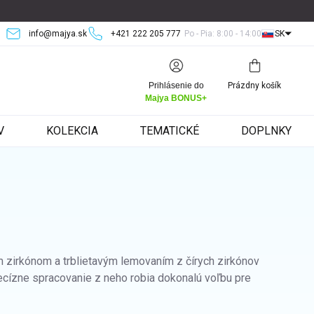
info@majya.sk
+421 222 205 777
Po - Pia: 8:00 - 14:00
SK
Nákupný
Prihlásenie do
Prázdny košík
košík
Majya BONUS+
V
KOLEKCIA
TEMATICKÉ
DOPLNKY
zirkónom a trblietavým lemovaním z čírych zirkónov
ecízne spracovanie z neho robia dokonalú voľbu pre