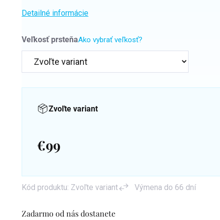
Detailné informácie
Veľkosť prsteňa
Ako vybrať veľkosť?
Zvoľte variant
€99
Jednotková
cena:
Kód produktu:
Zvoľte variant
Výmena do 66 dní
Zadarmo od nás dostanete