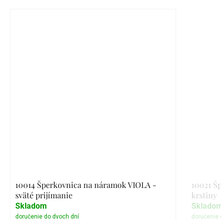
10014 Šperkovnica na náramok VIOLA -
10021 Š
sväté prijímanie
krstiny
Skladom
Sklado