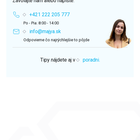
Zavolajte nám alebo napíšte.
+421 222 205 777
Po - Pia: 8:00 - 14:00
info@majya.sk
Odpovieme čo najrýchlejšie to pôjde
Tipy nájdete aj v
poradni.