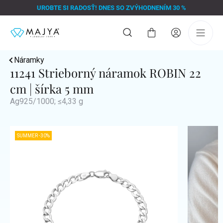
Prejsť
UROBTE SI RADOSŤ! DNES SO ZVÝHODNENÍM 30 %
na
obsah
Nákupný
košík
Náramky
11241 Strieborný náramok ROBIN 22
cm | šírka 5 mm
Ag925/1000; ≤4,33 g
SUMMER -30%