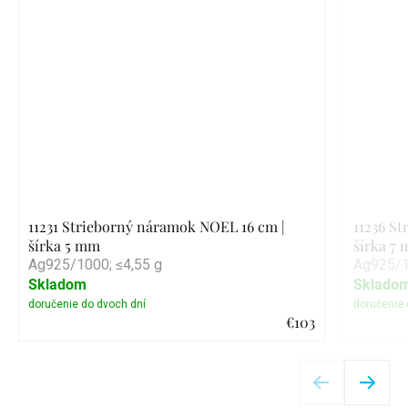
11231 Strieborný náramok NOEL 16 cm |
11236 S
šírka 5 mm
šírka 7
Ag925/1000; ≤4,55 g
Ag925/1
Skladom
Sklado
€103
Detail