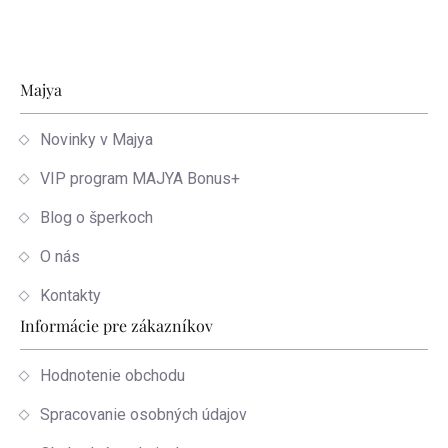
Zápätie
Majya
Novinky v Majya
VIP program MAJYA Bonus+
Blog o šperkoch
O nás
Kontakty
Informácie pre zákazníkov
Hodnotenie obchodu
Spracovanie osobných údajov