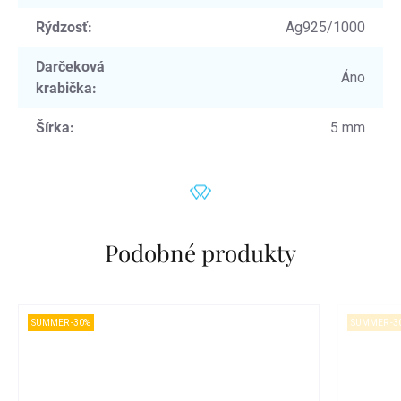
Rýdzosť
:
Ag925/1000
Darčeková
Áno
krabička
:
Šírka
:
5 mm
Podobné produkty
SUMMER -30%
SUMMER -3