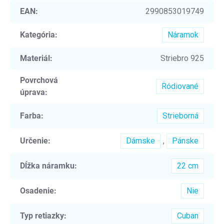
EAN
:
2990853019749
Kategória
:
Náramok
Materiál
:
Striebro 925
Povrchová
Ródiované
úprava
:
Farba
:
Strieborná
Určenie
:
Dámske
,
Pánske
Dĺžka náramku
:
22 cm
Osadenie
:
Nie
Typ retiazky
:
Cuban