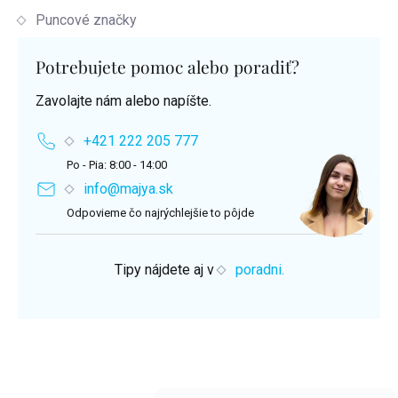
Puncové značky
Potrebujete pomoc alebo poradiť?
Zavolajte nám alebo napíšte.
+421 222 205 777
Po - Pia: 8:00 - 14:00
info@majya.sk
Odpovieme čo najrýchlejšie to pôjde
Tipy nájdete aj v
poradni.