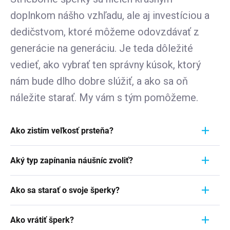
doplnkom nášho vzhľadu, ale aj investíciou a
dedičstvom, ktoré môžeme odovzdávať z
generácie na generáciu. Je teda dôležité
vedieť, ako vybrať ten správny kúsok, ktorý
nám bude dlho dobre slúžiť, a ako sa oň
náležite starať. My vám s tým pomôžeme.
Ako zistím veľkosť prsteňa?
Meranie prstienka je rýchly a jednoduchý proces.
Aký typ zapínania náušníc zvoliť?
Aby ste zistili jeho veľkosť, vezmite pravítko a
položte ho priamo na prstienok, ktorý momentálne
Pri výbere typu zapínania náušníc zvážte
nosíte. Dôležité je zamerať sa na jeho VNÚTORNÝ
Ako sa starať o svoje šperky?
pohodlie, bezpečnosť a štýl náušníc. Strieborné
priemer - teda vzdialenosť od jednej vnútornej
náušnice zvyčajne majú klasické háčiky, ktoré sú
Šperky sú nielen výrazom osobného štýlu a
hrany k druhej. Ak napríklad nameriate 1,7 cm,
jednoduché a pohodlné. Náušnice s pevným
Ako vrátiť šperk?
vkusu, ale často aj symbolom významnej životnej
znamená to, že vaša veľkosť prstienka je 7.