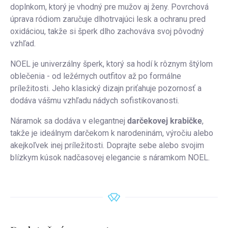
doplnkom, ktorý je vhodný pre mužov aj ženy. Povrchová
úprava ródiom zaručuje dlhotrvajúci lesk a ochranu pred
oxidáciou, takže si šperk dlho zachováva svoj pôvodný
vzhľad.
NOEL je univerzálny šperk, ktorý sa hodí k rôznym štýlom
oblečenia - od ležérnych outfitov až po formálne
príležitosti. Jeho klasický dizajn priťahuje pozornosť a
dodáva vášmu vzhľadu nádych sofistikovanosti.
Náramok sa dodáva v elegantnej
darčekovej krabičke
,
takže je ideálnym darčekom k narodeninám, výročiu alebo
akejkoľvek inej príležitosti. Doprajte sebe alebo svojim
blízkym kúsok nadčasovej elegancie s náramkom NOEL.