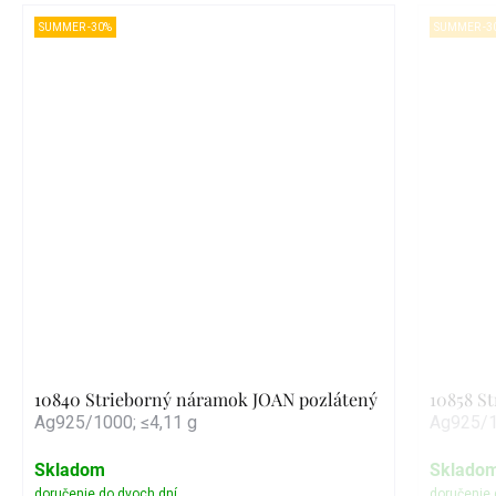
SUMMER -30%
SUMMER -3
10840 Strieborný náramok JOAN pozlátený
10858 S
Ag925/1000; ≤4,11 g
Ag925/1
Skladom
Sklado