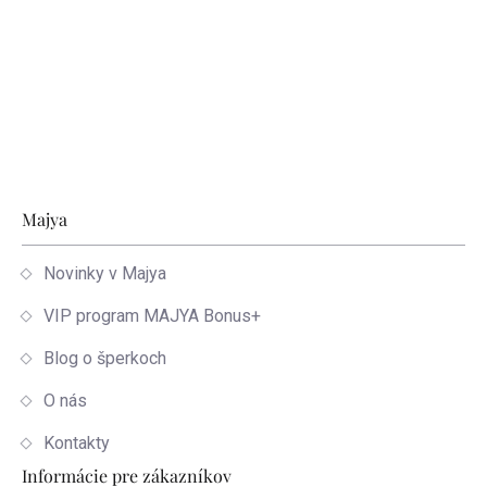
Zápätie
Majya
Novinky v Majya
VIP program MAJYA Bonus+
Blog o šperkoch
O nás
Kontakty
Informácie pre zákazníkov