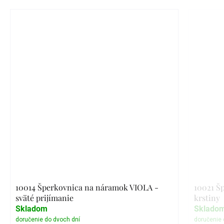
10014 Šperkovnica na náramok VIOLA -
10021 Š
sväté prijímanie
krstiny
Skladom
Sklado