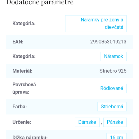
Dodatočné parametre
Náramky pre ženy a
Kategória
:
dievčatá
EAN
:
2990853019213
Kategória
:
Náramok
Materiál
:
Striebro 925
Povrchová
Ródiované
úprava
:
Farba
:
Strieborná
Určenie
:
Dámske
,
Pánske
Dĺžka náramku
:
16 cm