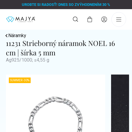
Prejsť
UROBTE SI RADOSŤ! DNES SO ZVÝHODNENÍM 30 %
na
obsah
Nákupný
košík
Náramky
11231 Strieborný náramok NOEL 16
cm | šírka 5 mm
Ag925/1000; ≤4,55 g
SUMMER -30%