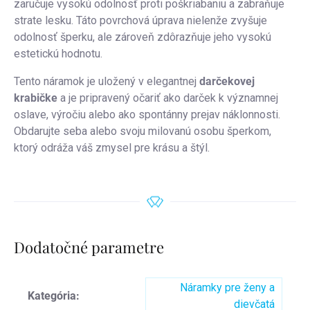
zaručuje vysokú odolnosť proti poškriabaniu a zabraňuje
strate lesku.
Táto povrchová úprava nielenže zvyšuje
odolnosť šperku, ale zároveň zdôrazňuje jeho vysokú
estetickú hodnotu.
Tento náramok je uložený v elegantnej
darčekovej
krabičke
a je pripravený očariť ako darček k významnej
oslave, výročiu alebo ako spontánny prejav náklonnosti.
Obdarujte seba alebo svoju milovanú osobu šperkom,
ktorý odráža váš zmysel pre krásu a štýl.
Dodatočné parametre
Náramky pre ženy a
Kategória
:
dievčatá