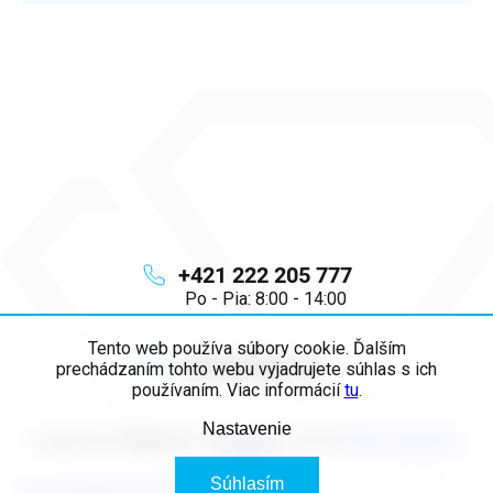
+421 222 205 777
Po - Pia: 8:00 - 14:00
Tento web používa súbory cookie. Ďalším
info
@
majya.sk
prechádzaním tohto webu vyjadrujete súhlas s ich
používaním. Viac informácií
tu
.
Nastavenie
Copyright 2026
MAJYA SK
. Všetky práva vyhradené.
Upraviť nastavenie
cookies
Súhlasím