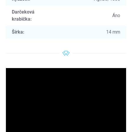
Darčeková
Áno
krabička
:
Šírka
:
14 mm