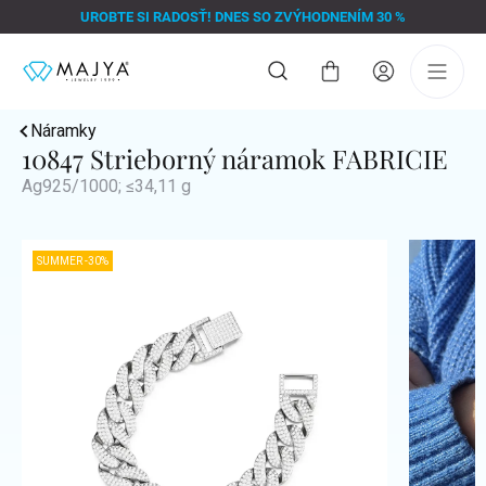
Prejsť
UROBTE SI RADOSŤ! DNES SO ZVÝHODNENÍM 30 %
na
obsah
Nákupný
košík
Náramky
10847 Strieborný náramok FABRICIE
Ag925/1000; ≤34,11 g
SUMMER -30%