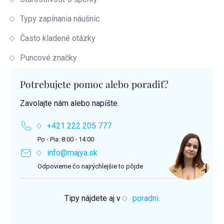
Typy zapínania náušníc
Často kladené otázky
Puncové značky
Potrebujete pomoc alebo poradiť?
Zavolajte nám alebo napíšte.
+421 222 205 777
Po - Pia: 8:00 - 14:00
info@majya.sk
Odpovieme čo najrýchlejšie to pôjde
Tipy nájdete aj v
poradni.