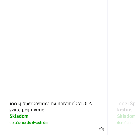
10014 Šperkovnica na náramok VIOLA -
10021 Š
sväté prijímanie
krstiny
Skladom
Sklado
€9