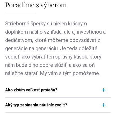
Poradíme s výberom
Strieborné šperky sú nielen krásnym
doplnkom nášho vzhľadu, ale aj investíciou a
dedičstvom, ktoré môžeme odovzdávať z
generácie na generáciu. Je teda dôležité
vedieť, ako vybrať ten správny kúsok, ktorý
nám bude dlho dobre slúžiť, a ako sa oň
náležite starať. My vám s tým pomôžeme.
Ako zistím veľkosť prsteňa?
Meranie prstienka je rýchly a jednoduchý proces.
Aký typ zapínania náušníc zvoliť?
Aby ste zistili jeho veľkosť, vezmite pravítko a
položte ho priamo na prstienok, ktorý momentálne
Pri výbere typu zapínania náušníc zvážte