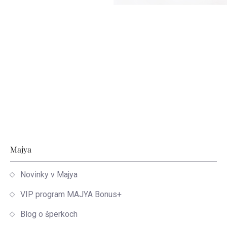
Zápätie
Majya
Novinky v Majya
VIP program MAJYA Bonus+
Blog o šperkoch