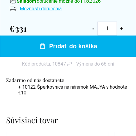
Skladom
, doručenie možné do
11.8.2026
Možnosti doručenia
€331
Jednotková
cena:
Pridať do košíka
Kód produktu:
10847
Výmena do 66 dní
Zadarmo od nás dostanete
+ 10122 Šperkovnica na náramok MAJYA
v hodnote
€10
Súvisiaci tovar