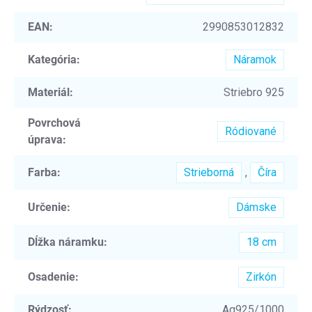
EAN
:
2990853012832
Kategória
:
Náramok
Materiál
:
Striebro 925
Povrchová
Ródiované
úprava
:
Farba
:
Strieborná
,
Číra
Určenie
:
Dámske
Dĺžka náramku
:
18 cm
Osadenie
:
Zirkón
Rýdzosť
:
Ag925/1000