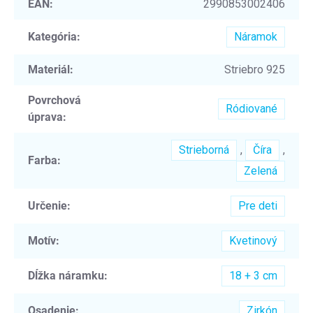
EAN
:
2990853002406
Kategória
:
Náramok
Materiál
:
Striebro 925
Povrchová
Ródiované
úprava
:
Strieborná
,
Číra
,
Farba
:
Zelená
Určenie
:
Pre deti
Motív
:
Kvetinový
Dĺžka náramku
:
18 + 3 cm
Osadenie
:
Zirkón