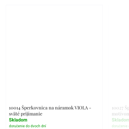
10014 Šperkovnica na náramok VIOLA -
10027 Š
sväté prijímanie
motívo
Skladom
Sklado