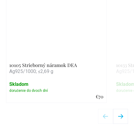
10105 Strieborný náramok DEA
10133 S
Ag925/1000; ≤2,69 g
Ag925/1
Skladom
Sklado
€70
Detail