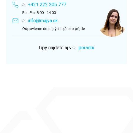
+421 222 205 777
Po - Pia: 8:00 - 14:00
info@majya.sk
Odpovieme čo najrýchlejšie to pôjde
Tipy nájdete aj v
poradni.