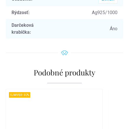
Rýdzosť
:
Ag925/1000
Darčeková
Áno
krabička
:
Podobné produkty
SUMMER -30%