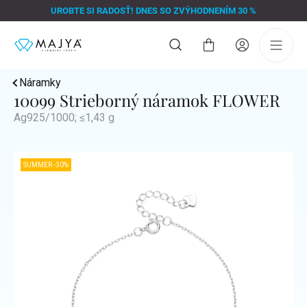
Prejsť
UROBTE SI RADOSŤ! DNES SO ZVÝHODNENÍM 30 %
na
obsah
Nákupný
košík
Náramky
10099 Strieborný náramok FLOWER
Ag925/1000; ≤1,43 g
SUMMER -30%