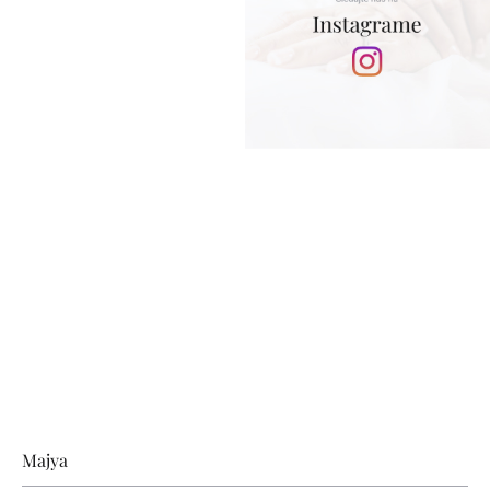
Zápätie
Majya