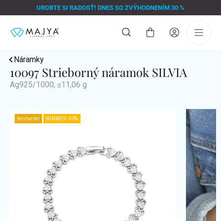
Prejsť
UROBTE SI RADOSŤ! DNES SO ZVÝHODNENÍM 30 %
na
obsah
Nákupný
košík
Náramky
10097 Strieborný náramok SILVIA
Ag925/1000; ≤11,06 g
Bestseller
SUMMER -30%