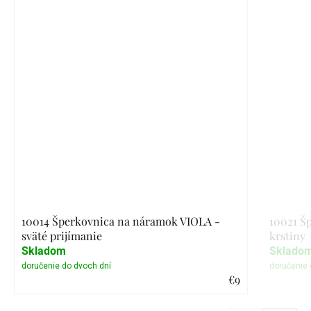
10014 Šperkovnica na náramok VIOLA -
10021 Š
sväté prijímanie
krstiny
Skladom
Sklado
€9
Detail