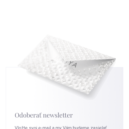
uvádět nemusíte, ale když nám ho sdělíte,
strieborníctvom. Zistíte, ako čítať a interpretovať
budeme moc rádi a pomůže nám to ve zlepšování
tieto značky, a tým získate nový pohľad na
našich služeb. Pro nejrychlejší výměnu přejděte na
strieborné šperky, ktoré nosíte.
túto stránku
.
Odoberať newsletter
Vložte svoj e-mail a my Vám budeme zasielať