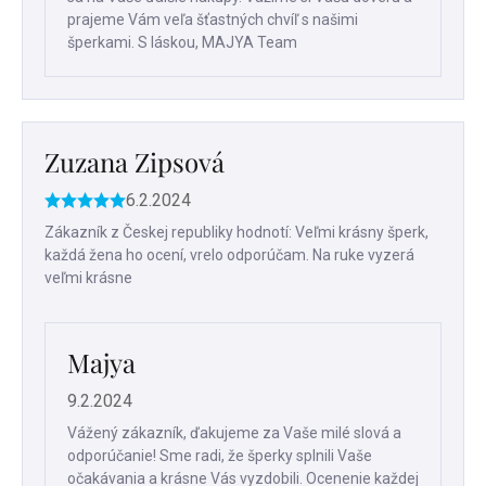
prajeme Vám veľa šťastných chvíľ s našimi
šperkami. S láskou, MAJYA Team
Zuzana Zipsová
6.2.2024
Hodnotenie
produktu
Zákazník z Českej republiky hodnotí: Veľmi krásny šperk,
je
každá žena ho ocení, vrelo odporúčam. Na ruke vyzerá
5
veľmi krásne
z
5
hviezdičiek.
Majya
9.2.2024
Vážený zákazník, ďakujeme za Vaše milé slová a
odporúčanie! Sme radi, že šperky splnili Vaše
očakávania a krásne Vás vyzdobili. Ocenenie každej