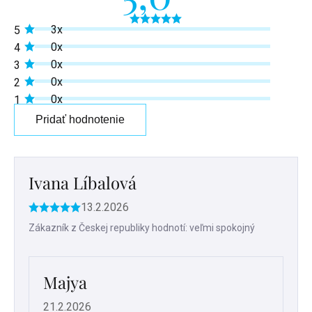
Priemerné
3x
5
hodnotenie
produktu
0x
4
je
0x
3
5,0
z
0x
2
5
0x
1
hviezdičiek.
Pridať hodnotenie
Výpis
hodnotení
Ivana Líbalová
13.2.2026
Hodnotenie
produktu
Zákazník z Českej republiky hodnotí: veľmi spokojný
je
5
z
Majya
5
hviezdičiek.
21.2.2026