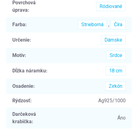
Povrchová
Ródiované
úprava
:
Farba
:
Strieborná
,
Číra
Určenie
:
Dámske
Motív
:
Srdce
Dĺžka náramku
:
18 cm
Osadenie
:
Zirkón
Rýdzosť
:
Ag925/1000
Darčeková
Áno
krabička
: