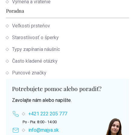
Výmena a vrátenie
Poradna
Veľkosti prsteňov
Starostlivosť o šperky
Typy zapínania náušníc
Často kladené otázky
Puncové značky
Potrebujete pomoc alebo poradiť?
Zavolajte nám alebo napíšte.
+421 222 205 777
Po - Pia: 8:00 - 14:00
info@majya.sk