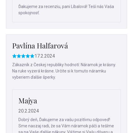
Ďakujeme za recenziu, pani Líbalová! Teší nás Vaša
spokojnosť.
Pavlína Halfarová
17.2.2024
Hodnotenie
produktu
Zákazník z Českej republiky hodnotí: Náramok je krásny.
je
Na ruke vyzerá krásne. Určite si k tomuto náramku
5
vyberiem ďalšie šperky.
z
5
hviezdičiek.
Majya
20.2.2024
Dobrý deň, Ďakujeme za vašu pozitívnu odpoveď!
Sme naozaj radi, že sa Vám náramok páči a tešíme
sa na Vaše ďalšie nákupy. Vážime si Vašu dôveru a