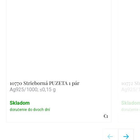
10770 Strieborná PUZETA 1 pár
10772 S
Ag925/1000; ≤0,15 g
Ag925/1
Skladom
Sklado
€1
Detail