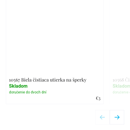
10567 Biela čistiaca utierka na šperky
10568 Či
Skladom
Sklado
€3
Detail