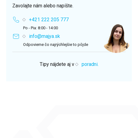
Zavolajte nám alebo napíšte.
+421 222 205 777
Po - Pia: 8:00 - 14:00
info@majya.sk
Odpovieme čo najrýchlejšie to pôjde
Tipy nájdete aj v
poradni.