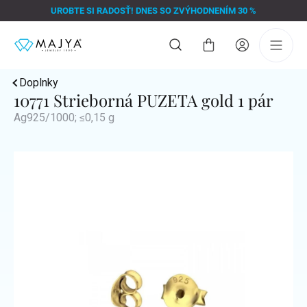
Prejsť
UROBTE SI RADOSŤ! DNES SO ZVÝHODNENÍM 30 %
na
obsah
Nákupný
košík
Doplnky
10771 Strieborná PUZETA gold 1 pár
Ag925/1000; ≤0,15 g