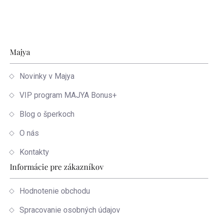
Zápätie
Majya
Novinky v Majya
VIP program MAJYA Bonus+
Blog o šperkoch
O nás
Kontakty
Informácie pre zákazníkov
Hodnotenie obchodu
Spracovanie osobných údajov