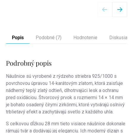
Detail
Popis
Podobné (7)
Hodnotenie
Diskusia
Podrobný popis
Náušnice sú vyrobené z
rýdzeho striebra 925/1000
s
povrchovou úpravou
14-karátovým zlatom
, ktorá zaisťuje
nádherný teplý zlatý odtieň, dlhotrvajúci lesk a ochranu
pred oxidáciou. Štvorcový prvok s rozmermi
14 × 14 mm
je bohato osadený
čírymi zirkónmi
, ktoré vytvárajú oslnivý
trblietavý efekt a zachytávajú svetlo z každého uhla.
S celkovou dĺžkou 28 mm tieto visiace náušnice dokonale
rámujú tvár a dodávajú jej eleganciu. Ich moderný dizajn s