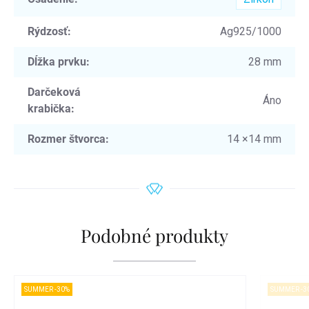
Rýdzosť
:
Ag925/1000
Dĺžka prvku
:
28 mm
Darčeková
Áno
krabička
:
Rozmer štvorca
:
14 ×14 mm
Podobné produkty
SUMMER -30%
SUMMER -3