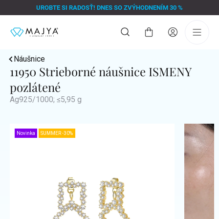
Prejsť
UROBTE SI RADOSŤ! DNES SO ZVÝHODNENÍM 30 %
na
obsah
Nákupný
košík
Náušnice
11950 Strieborné náušnice ISMENY
pozlátené
Ag925/1000; ≤5,95 g
Novinka
SUMMER -30%