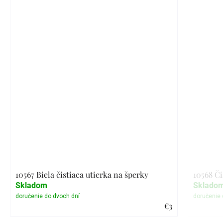
10567 Biela čistiaca utierka na šperky
10568 Či
Skladom
Sklado
€3