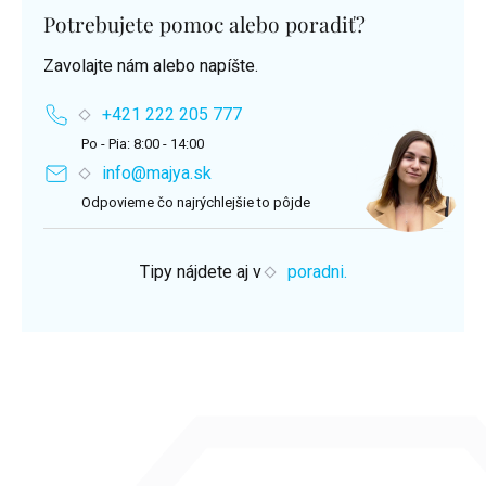
Potrebujete pomoc alebo poradiť?
Zavolajte nám alebo napíšte.
+421 222 205 777
Po - Pia: 8:00 - 14:00
info@majya.sk
Odpovieme čo najrýchlejšie to pôjde
Tipy nájdete aj v
poradni.