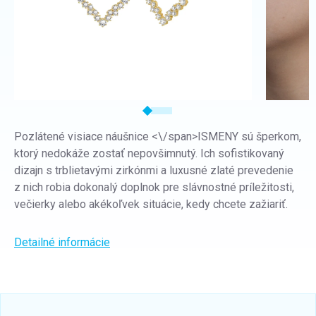
Pozlátené visiace náušnice <\/span>ISMENY
sú šperkom,
ktorý nedokáže zostať nepovšimnutý. Ich sofistikovaný
dizajn s trblietavými zirkónmi a luxusné zlaté prevedenie
z nich robia dokonalý doplnok pre slávnostné príležitosti,
večierky alebo akékoľvek situácie, kedy chcete zažiariť.
Detailné informácie