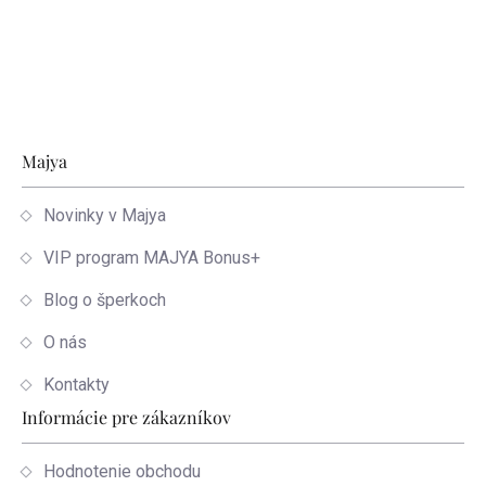
Zápätie
Majya
Novinky v Majya
VIP program MAJYA Bonus+
Blog o šperkoch
O nás
Kontakty
Informácie pre zákazníkov
Hodnotenie obchodu