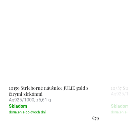
10159 Strieborné náušnice JULIE gold s
10387 S
čírymi zirkónmi
Ag925/1
Ag925/1000; ≤5,61 g
Skladom
Sklado
€79