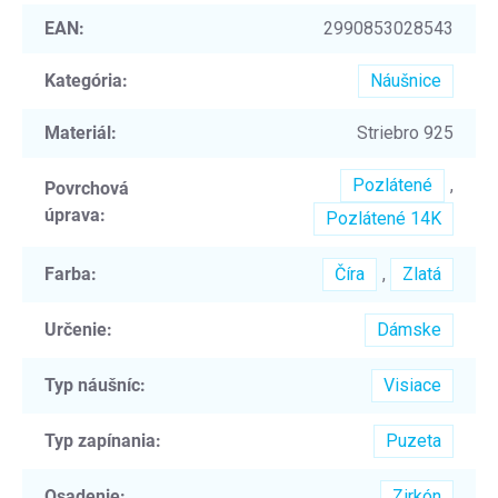
EAN
:
2990853028543
Kategória
:
Náušnice
Materiál
:
Striebro 925
Pozlátené
,
Povrchová
úprava
:
Pozlátené 14K
Farba
:
Číra
,
Zlatá
Určenie
:
Dámske
Typ náušníc
:
Visiace
Typ zapínania
:
Puzeta
Osadenie
:
Zirkón