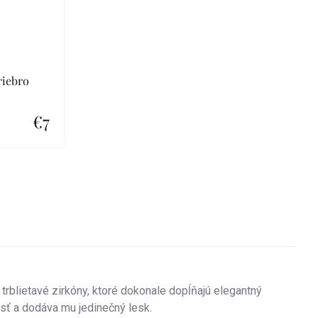
riebro
€7
trblietavé zirkóny, ktoré dokonale dopĺňajú elegantný
osť a dodáva mu jedinečný lesk.