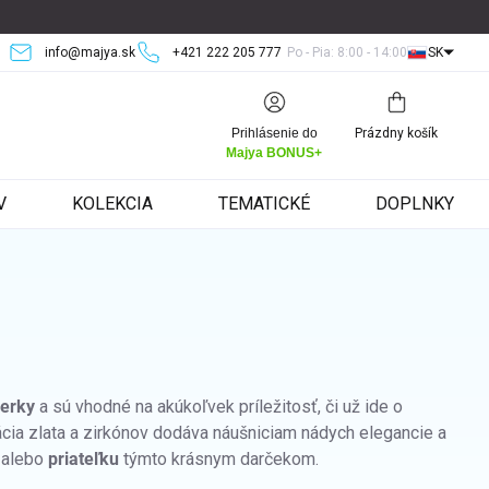
info@majya.sk
+421 222 205 777
Po - Pia: 8:00 - 14:00
SK
Nákupný
Prihlásenie do
Prázdny košík
košík
Majya BONUS+
V
KOLEKCIA
TEMATICKÉ
DOPLNKY
perky
a sú vhodné na akúkoľvek príležitosť, či už ide o
ia zlata a zirkónov dodáva náušniciam nádych elegancie a
alebo
priateľku
týmto krásnym darčekom.