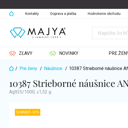
Prejsť
na
obsah
Kontakty
Doprava a platba
Hodnotenie obchodu
ZĽAVY
NOVINKY
PRE ŽEN
/
Pre ženy
/
Náušnice
/
10387 Strieborné náušnice 
Domov
10387 Strieborné náušnice A
Ag925/1000; ≤1,52 g
SUMMER -30%