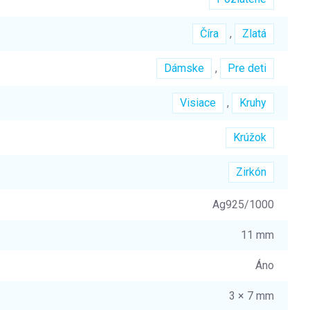
Číra
,
Zlatá
Dámske
,
Pre deti
Visiace
,
Kruhy
Krúžok
Zirkón
Ag925/1000
11 mm
Áno
3 × 7 mm