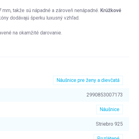
 7 mm, takže sú nápadné a zároveň nenápadné.
Krúžkové
rkóny dodávajú šperku luxusný vzhľad.
avené na okamžité darovanie.
Náušnice pre ženy a dievčatá
2990853007173
Náušnice
Striebro 925
Pozlátené