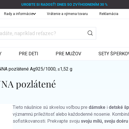
UROBTE SI RADOSŤ! DNES SO ZVÝHODNENÍM 30 %
Rady a informácie
Vrátenie a výmena tovaru
Reklamácia
Y
PRE DETI
PRE MUŽOV
SETY ŠPERKO
ANNA pozlátené
Ag925/1000; ≤1,52 g
NNA pozlátené
Tieto náušnice sú skvelou voľbou pre
dámske
i
detské š
významnú príležitosť alebo každodenné nosenie. Kombinác
sofistikovanosti. Prekvapte svoju
svoju milú, svoju dcéru