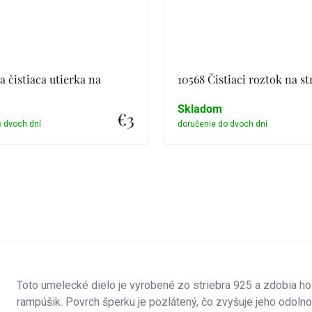
a čistiaca utierka na
10568 Čistiaci roztok na st
Skladom
€3
Detail
Detail
Toto umelecké dielo je vyrobené zo striebra 925 a zdobia ho 
rampúšik. Povrch šperku je pozlátený, čo zvyšuje jeho odoln