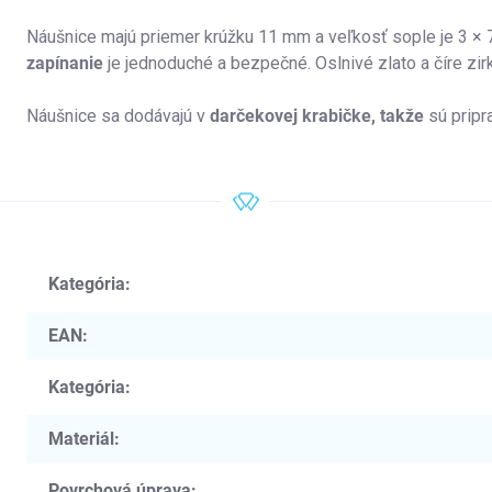
Náušnice majú priemer krúžku 11 mm a veľkosť sople je 3 ×
zapínanie
je jednoduché a bezpečné. Oslnivé zlato a číre zi
Náušnice sa dodávajú v
darčekovej krabičke, takže
sú pripr
Kategória
:
EAN
:
Kategória
:
Materiál
:
Povrchová úprava
: