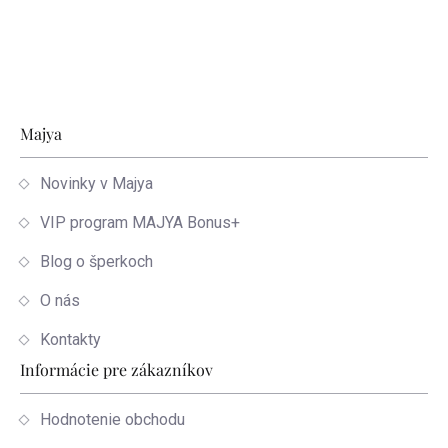
Zápätie
Majya
Novinky v Majya
VIP program MAJYA Bonus+
Blog o šperkoch
O nás
Kontakty
Informácie pre zákazníkov
Hodnotenie obchodu