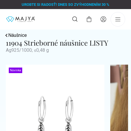
Prejsť
UROBTE SI RADOSŤ! DNES SO ZVÝHODNENÍM 30 %
na
obsah
Nákupný
košík
Náušnice
11904 Strieborné náušnice LISTY
Ag925/1000; ≤0,48 g
Novinka