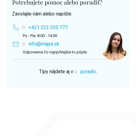
Potrebujete pomoc alebo poradiť?
Zavolajte nám alebo napíšte.
+421 222 205 777
Po - Pia: 8:00 - 14:00
info@majya.sk
Odpovieme čo najrýchlejšie to pôjde
Tipy nájdete aj v
poradni.