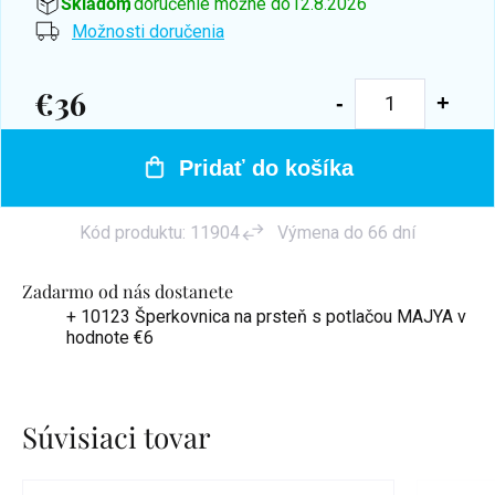
Skladom
, doručenie možné do
12.8.2026
Možnosti doručenia
€36
Jednotková
cena:
Pridať do košíka
Kód produktu:
11904
Výmena do 66 dní
Zadarmo od nás dostanete
+ 10123 Šperkovnica na prsteň s potlačou MAJYA
v
hodnote €6
Súvisiaci tovar