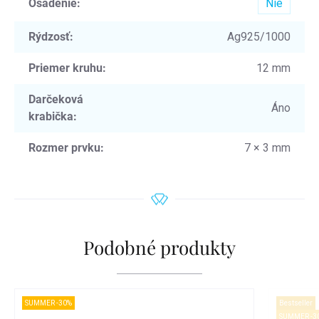
Osadenie
:
Nie
Rýdzosť
:
Ag925/1000
Priemer kruhu
:
12 mm
Darčeková
Áno
krabička
:
Rozmer prvku
:
7 × 3 mm
Podobné produkty
SUMMER -30%
Bestseller
SUMMER -3