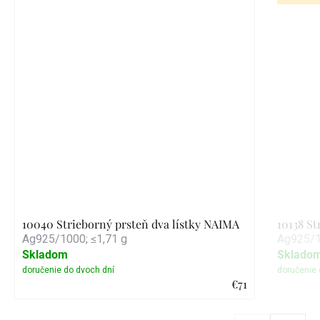
10040 Strieborný prsteň dva lístky NAIMA
10138 S
Ag925/1000; ≤1,71 g
Ag925/1
Skladom
Sklado
€71
Detail