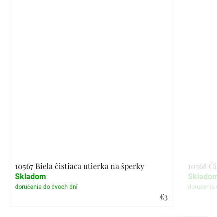
10567 Biela čistiaca utierka na šperky
10568 Či
Skladom
Sklado
€3
Detail