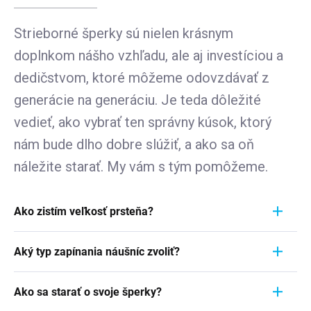
Strieborné šperky sú nielen krásnym
doplnkom nášho vzhľadu, ale aj investíciou a
dedičstvom, ktoré môžeme odovzdávať z
generácie na generáciu. Je teda dôležité
vedieť, ako vybrať ten správny kúsok, ktorý
nám bude dlho dobre slúžiť, a ako sa oň
náležite starať. My vám s tým pomôžeme.
Ako zistím veľkosť prsteňa?
Meranie prstienka je rýchly a jednoduchý proces.
Aký typ zapínania náušníc zvoliť?
Aby ste zistili jeho veľkosť, vezmite pravítko a
položte ho priamo na prstienok, ktorý momentálne
Pri výbere typu zapínania náušníc zvážte
nosíte. Dôležité je zamerať sa na jeho VNÚTORNÝ
Ako sa starať o svoje šperky?
pohodlie, bezpečnosť a štýl náušníc. Strieborné
priemer - teda vzdialenosť od jednej vnútornej