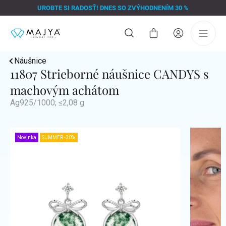
Prejsť
UROBTE SI RADOSŤ! DNES SO ZVÝHODNENÍM 30 %
na
obsah
Nákupný
košík
Náušnice
11807 Strieborné náušnice CANDYS s
machovým achátom
Ag925/1000; ≤2,08 g
Novinka
SUMMER -30%