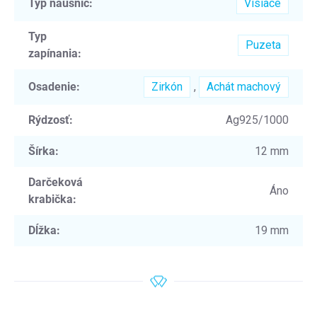
Typ náušníc
:
Visiace
Typ
Puzeta
zapínania
:
Osadenie
:
Zirkón
,
Achát machový
Rýdzosť
:
Ag925/1000
Šírka
:
12 mm
Darčeková
Áno
krabička
:
Dĺžka
:
19 mm