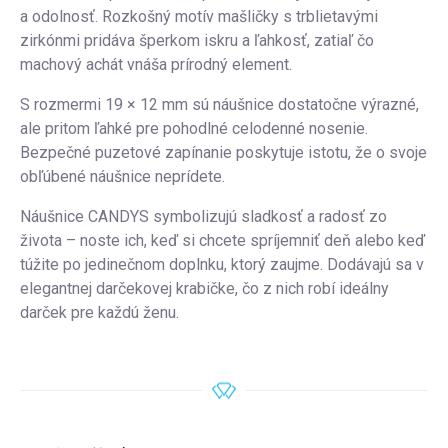
a odolnosť. Rozkošný motív mašličky s trblietavými
zirkónmi pridáva šperkom iskru a ľahkosť, zatiaľ čo
machový achát vnáša prírodný element.
S rozmermi 19 × 12 mm sú náušnice dostatočne výrazné,
ale pritom ľahké pre pohodlné celodenné nosenie.
Bezpečné puzetové zapínanie poskytuje istotu, že o svoje
obľúbené náušnice neprídete.
Náušnice CANDYS symbolizujú sladkosť a radosť zo
života – noste ich, keď si chcete spríjemniť deň alebo keď
túžite po jedinečnom doplnku, ktorý zaujme. Dodávajú sa v
elegantnej darčekovej krabičke, čo z nich robí ideálny
darček pre každú ženu.