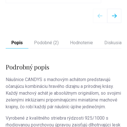
Detail
Popis
Podobné (2)
Hodnotenie
Diskusia
Podrobný popis
Náušnice CANDYS s machovým achátom predstavujú
očarujúcu kombináciu hravého dizajnu a prírodnej krásy.
Každý machový achát je absolútnym originálom, so svojimi
zelenými inklúziami pripomínajúcimi miniatúrne machové
krajiny, čo robí každý pár náušníc úplne jedinečným.
Vyrobené z kvalitného striebra rýdzosti 925/1000 s
rhodiovanou povrchovou úpravou zaisťujú dlhotrvajúci lesk