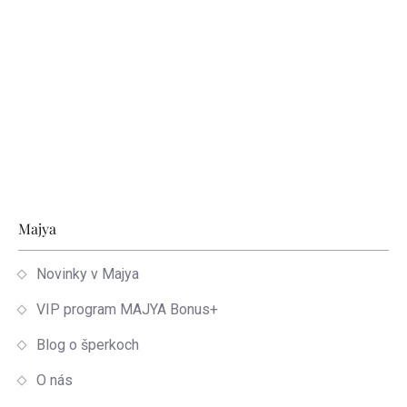
Zápätie
Majya
Novinky v Majya
VIP program MAJYA Bonus+
Blog o šperkoch
O nás