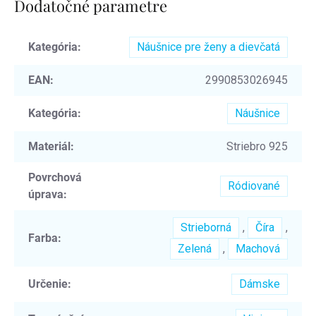
Dodatočné parametre
Kategória
:
Náušnice pre ženy a dievčatá
EAN
:
2990853026945
Kategória
:
Náušnice
Materiál
:
Striebro 925
Povrchová
Ródiované
úprava
:
Strieborná
,
Číra
,
Farba
:
Zelená
,
Machová
Určenie
:
Dámske