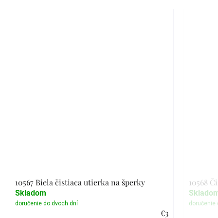
10567 Biela čistiaca utierka na šperky
10568 Či
Skladom
Sklado
€3