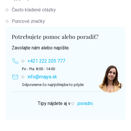
Často kladené otázky
Puncové značky
Potrebujete pomoc alebo poradiť?
Zavolajte nám alebo napíšte.
+421 222 205 777
Po - Pia: 8:00 - 14:00
info@majya.sk
Odpovieme čo najrýchlejšie to pôjde
Tipy nájdete aj v
poradni.