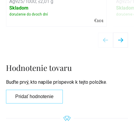
Ag925/1000; ≤2,01 g
Ag925/1
Skladom
Sklado
€101
Detail
Hodnotenie tovaru
Buďte prvý, kto napíše príspevok k tejto položke.
Pridať hodnotenie