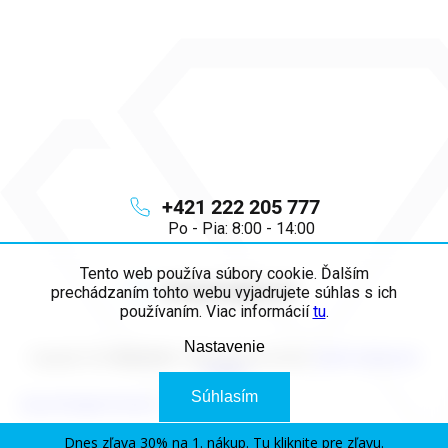
+421 222 205 777
Po - Pia: 8:00 - 14:00
Tento web používa súbory cookie. Ďalším
info
@
majya.sk
prechádzaním tohto webu vyjadrujete súhlas s ich
používaním. Viac informácií
tu
.
Nastavenie
Copyright 2026
MAJYA SK
. Všetky práva vyhradené.
Upraviť nastavenie
cookies
Súhlasím
Vytvoril Shoptet Premium
Dnes zľava 30% na 1. nákup. Tu kliknite pre zľavu.