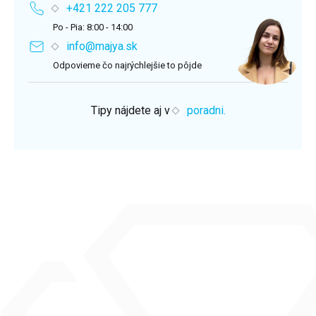
+421 222 205 777
Po - Pia: 8:00 - 14:00
info@majya.sk
Odpovieme čo najrýchlejšie to pôjde
Tipy nájdete aj v
poradni.