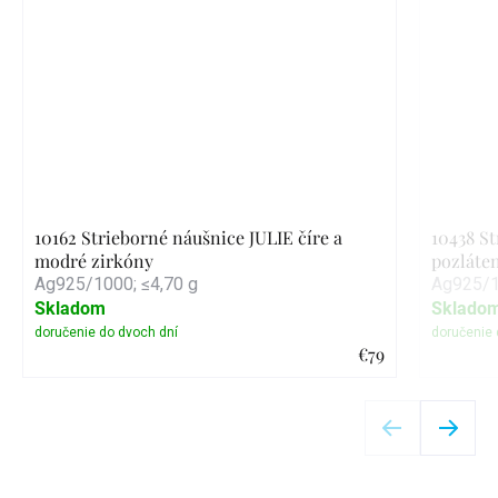
10162 Strieborné náušnice JULIE číre a
10438 S
modré zirkóny
pozláte
Ag925/1000; ≤4,70 g
Ag925/1
Skladom
Sklado
€79
Detail