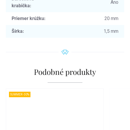
Áno
krabička
:
Priemer krúžku
:
20 mm
Šírka
:
1,5 mm
Podobné produkty
SUMMER -30%