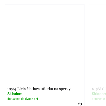
10567 Biela čistiaca utierka na šperky
10568 Či
Skladom
Sklado
€3