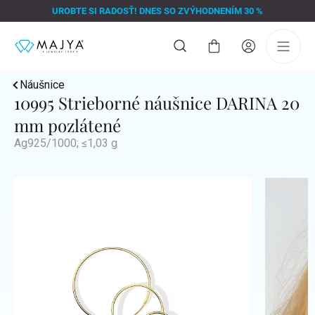
Prejsť
UROBTE SI RADOSŤ! DNES SO ZVÝHODNENÍM 30 %
na
obsah
Nákupný
košík
Náušnice
10995 Strieborné náušnice DARINA 20
mm pozlátené
Ag925/1000; ≤1,03 g