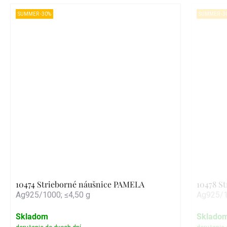
SUMMER -30%
SUMMER -3
10474 Strieborné náušnice PAMELA
10478 S
Ag925/1000; ≤4,50 g
Ag925/1
Skladom
Sklado