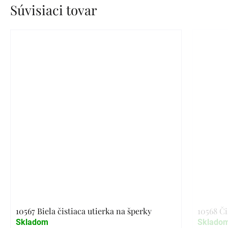
Súvisiaci tovar
10567 Biela čistiaca utierka na šperky
10568 Či
Skladom
Sklado