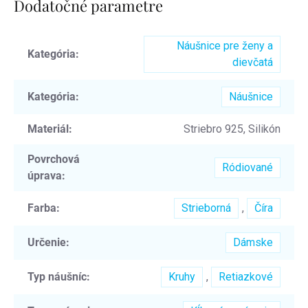
Dodatočné parametre
Náušnice pre ženy a
Kategória
:
dievčatá
Kategória
:
Náušnice
Materiál
:
Striebro 925, Silikón
Povrchová
Ródiované
úprava
:
Farba
:
Strieborná
,
Číra
Určenie
:
Dámske
Typ náušníc
:
Kruhy
,
Retiazkové