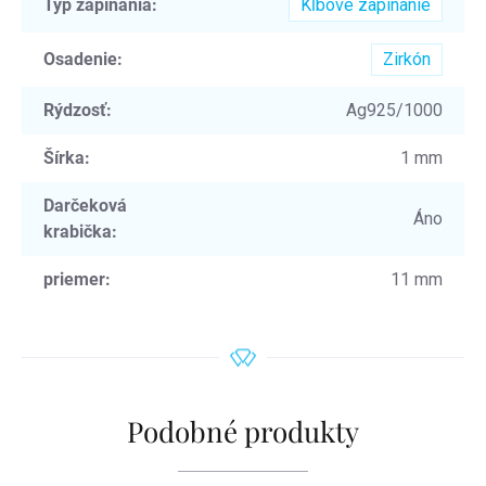
Typ zapínania
:
Kĺbové zapínanie
Osadenie
:
Zirkón
Rýdzosť
:
Ag925/1000
Šírka
:
1 mm
Darčeková
Áno
krabička
:
priemer
:
11 mm
Podobné produkty