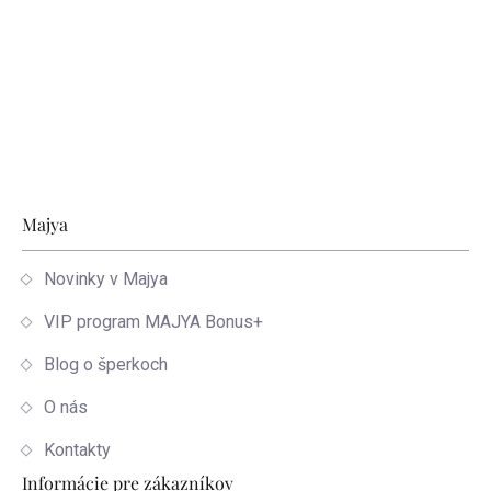
Zápätie
Majya
Novinky v Majya
VIP program MAJYA Bonus+
Blog o šperkoch
O nás
Kontakty
Informácie pre zákazníkov