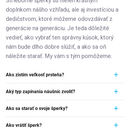
Strieborné šperky sú nielen krásnym
doplnkom nášho vzhľadu, ale aj investíciou a
dedičstvom, ktoré môžeme odovzdávať z
generácie na generáciu. Je teda dôležité
vedieť, ako vybrať ten správny kúsok, ktorý
nám bude dlho dobre slúžiť, a ako sa oň
náležite starať. My vám s tým pomôžeme.
Ako zistím veľkosť prsteňa?
Meranie prstienka je rýchly a jednoduchý proces.
Aký typ zapínania náušníc zvoliť?
Aby ste zistili jeho veľkosť, vezmite pravítko a
položte ho priamo na prstienok, ktorý momentálne
Pri výbere typu zapínania náušníc zvážte
nosíte. Dôležité je zamerať sa na jeho VNÚTORNÝ
Ako sa starať o svoje šperky?
pohodlie, bezpečnosť a štýl náušníc. Strieborné
priemer - teda vzdialenosť od jednej vnútornej
náušnice zvyčajne majú klasické háčiky, ktoré sú
Šperky sú nielen výrazom osobného štýlu a
hrany k druhej. Ak napríklad nameriate 1,7 cm,
jednoduché a pohodlné. Náušnice s pevným
Ako vrátiť šperk?
vkusu, ale často aj symbolom významnej životnej
znamená to, že vaša veľkosť prstienka je 7.