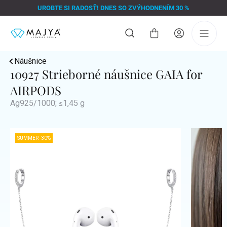
Prejsť
UROBTE SI RADOSŤ! DNES SO ZVÝHODNENÍM 30 %
na
obsah
Nákupný
košík
Náušnice
10927 Strieborné náušnice GAIA for
AIRPODS
Ag925/1000; ≤1,45 g
SUMMER -30%