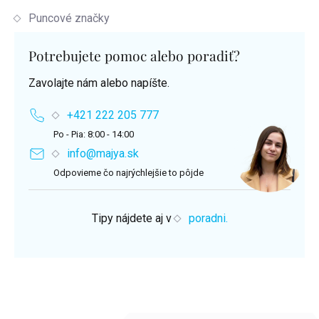
Puncové značky
Potrebujete pomoc alebo poradiť?
Zavolajte nám alebo napíšte.
+421 222 205 777
Po - Pia: 8:00 - 14:00
info@majya.sk
Odpovieme čo najrýchlejšie to pôjde
Tipy nájdete aj v
poradni.