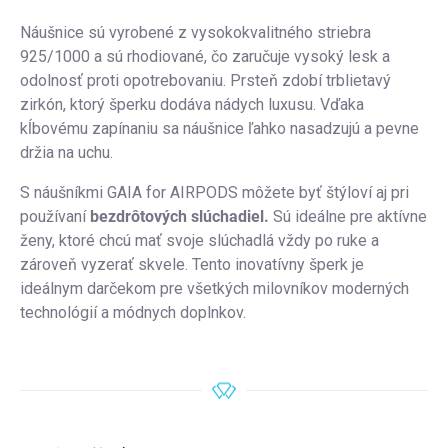
Náušnice sú vyrobené z vysokokvalitného striebra
925/1000 a sú rhodiované, čo zaručuje vysoký lesk a
odolnosť proti opotrebovaniu. Prsteň zdobí trblietavý
zirkón, ktorý šperku dodáva nádych luxusu. Vďaka
kĺbovému zapínaniu sa náušnice ľahko nasadzujú a pevne
držia na uchu.
S náušníkmi GAIA for AIRPODS môžete byť štýloví aj pri
používaní
bezdrôtových slúchadiel.
Sú ideálne pre aktívne
ženy, ktoré chcú mať svoje slúchadlá vždy po ruke a
zároveň vyzerať skvele. Tento inovatívny šperk je
ideálnym darčekom pre všetkých milovníkov moderných
technológií a módnych doplnkov.