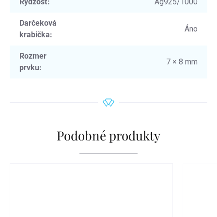
Rýdzosť
:
Ag925/1000
Darčeková
Áno
krabička
:
Rozmer
7 × 8 mm
prvku
:
Podobné produkty