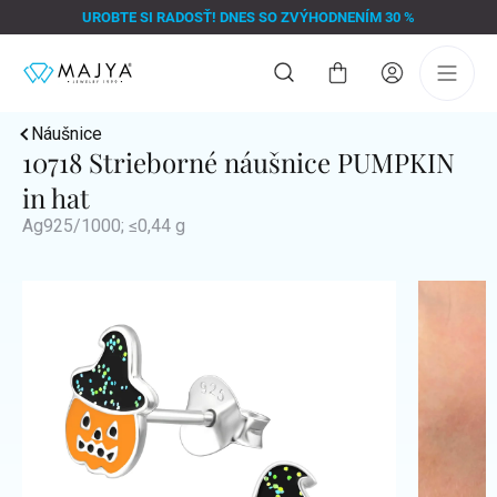
Prejsť
UROBTE SI RADOSŤ! DNES SO ZVÝHODNENÍM 30 %
na
obsah
Nákupný
košík
Náušnice
10718 Strieborné náušnice PUMPKIN
in hat
Ag925/1000; ≤0,44 g