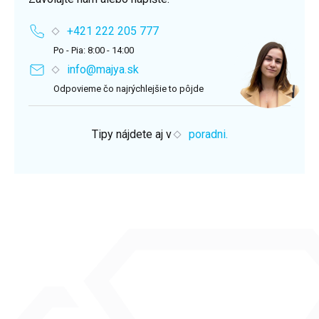
+421 222 205 777
Po - Pia: 8:00 - 14:00
info@majya.sk
Odpovieme čo najrýchlejšie to pôjde
Tipy nájdete aj v
poradni.