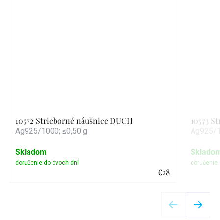
10572 Strieborné náušnice DUCH
10573 S
Ag925/1000; ≤0,50 g
Ag925/1
Skladom
Sklado
€28
Detail