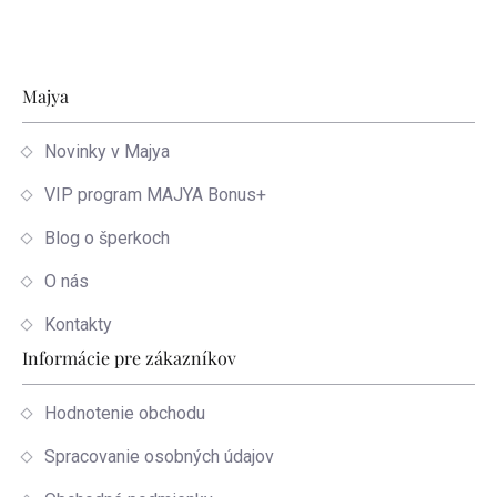
Zápätie
Majya
Novinky v Majya
VIP program MAJYA Bonus+
Blog o šperkoch
O nás
Kontakty
Informácie pre zákazníkov
Hodnotenie obchodu
Spracovanie osobných údajov