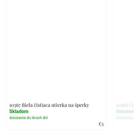
10567 Biela čistiaca utierka na šperky
10568 Či
Skladom
Sklado
€3