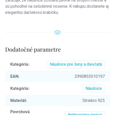
zaručuje, že náušnice zostanú pevne na svojom mieste a
sú pohodlné na celodenné nosenie. K nákupu dostanete aj
elegantnú darčekovú krabičku.
Dodatočné parametre
Kategória
:
Náušnice pre ženy a dievčatá
EAN
:
2990853010197
Kategória
:
Náušnice
Materiál
:
Striebro 925
Povrchová
Antikorózna úprava