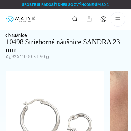
Prejsť
UROBTE SI RADOSŤ! DNES SO ZVÝHODNENÍM 30 %
na
obsah
Nákupný
košík
Náušnice
10498 Strieborné náušnice SANDRA 23
mm
Ag925/1000; ≤1,90 g