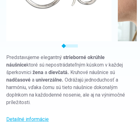
Predstavujeme elegantný
strieborné okrúhle
náušnice
ktoré sú nepostrádateľným kúskom v každej
šperkovnici
žena
a
dievčatá.
Kruhové náušnice sú
nadčasové
a
univerzálne.
Odrážajú jednoduchosť a
harmóniu, vďaka čomu sú tieto náušnice dokonalým
doplnkom na každodenné nosenie, ale aj na výnimočné
príležitosti.
Detailné informácie