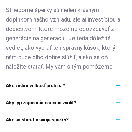
Strieborné šperky sú nielen krásnym
doplnkom nášho vzhľadu, ale aj investíciou a
dedičstvom, ktoré môžeme odovzdávať z
generácie na generáciu. Je teda dôležité
vedieť, ako vybrať ten správny kúsok, ktorý
nám bude dlho dobre slúžiť, a ako sa oň
náležite starať. My vám s tým pomôžeme.
Ako zistím veľkosť prsteňa?
Meranie prstienka je rýchly a jednoduchý proces.
Aký typ zapínania náušníc zvoliť?
Aby ste zistili jeho veľkosť, vezmite pravítko a
položte ho priamo na prstienok, ktorý momentálne
Pri výbere typu zapínania náušníc zvážte
nosíte. Dôležité je zamerať sa na jeho VNÚTORNÝ
Ako sa starať o svoje šperky?
pohodlie, bezpečnosť a štýl náušníc. Strieborné
priemer - teda vzdialenosť od jednej vnútornej
náušnice zvyčajne majú klasické háčiky, ktoré sú
Šperky sú nielen výrazom osobného štýlu a