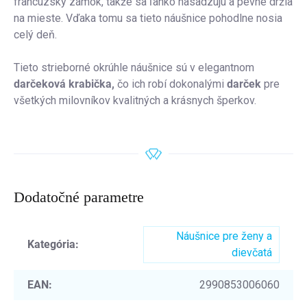
francúzsky zámok, takže sa ľahko nasadzujú a pevne držia
na mieste. Vďaka tomu sa tieto náušnice pohodlne nosia
celý deň.
Tieto strieborné okrúhle náušnice sú v elegantnom
darčeková krabička,
čo ich robí dokonalými
darček
pre
všetkých milovníkov kvalitných a krásnych šperkov.
Dodatočné parametre
Náušnice pre ženy a
Kategória
:
dievčatá
EAN
:
2990853006060