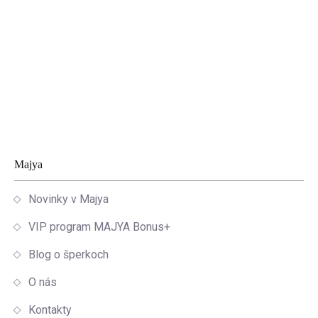
Zápätie
Majya
Novinky v Majya
VIP program MAJYA Bonus+
Blog o šperkoch
O nás
Kontakty