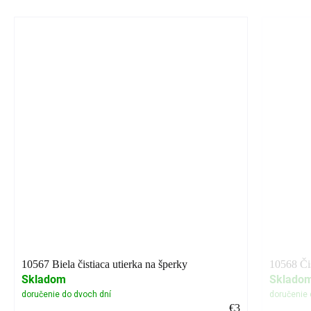
10567 Biela čistiaca utierka na šperky
10568 Čis
Skladom
Sklado
€3