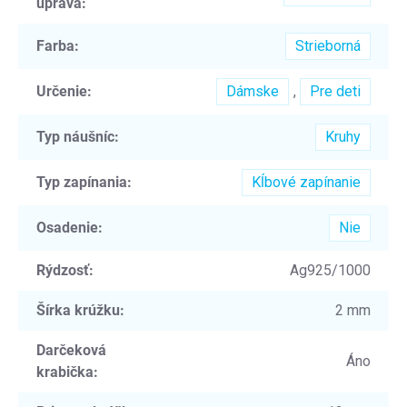
úprava
:
Farba
:
Strieborná
Určenie
:
Dámske
,
Pre deti
Typ náušníc
:
Kruhy
Typ zapínania
:
Kĺbové zapínanie
Osadenie
:
Nie
Rýdzosť
:
Ag925/1000
Šírka krúžku
:
2 mm
Darčeková
Áno
krabička
: