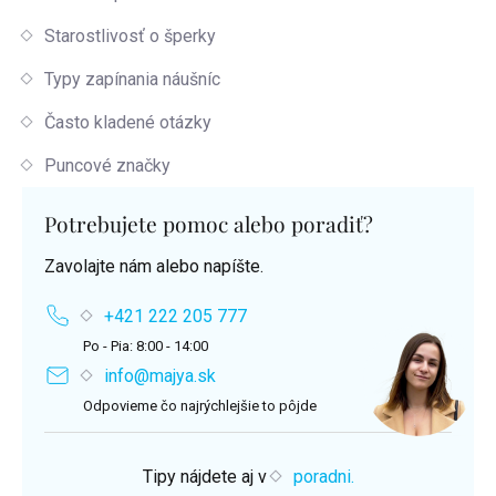
Starostlivosť o šperky
Typy zapínania náušníc
Často kladené otázky
Puncové značky
Potrebujete pomoc alebo poradiť?
Zavolajte nám alebo napíšte.
+421 222 205 777
Po - Pia: 8:00 - 14:00
info@majya.sk
Odpovieme čo najrýchlejšie to pôjde
Tipy nájdete aj v
poradni.