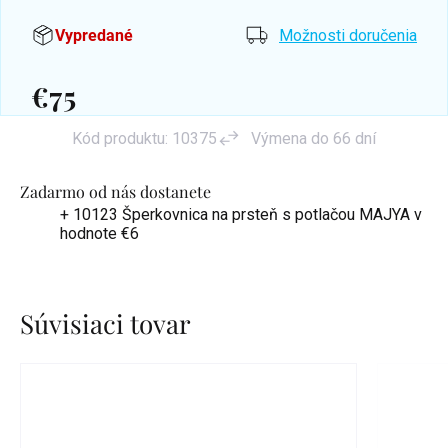
Vypredané
Možnosti doručenia
€75
Jednotková
Kód produktu:
10375
Výmena do 66 dní
cena:
Zadarmo od nás dostanete
+ 10123 Šperkovnica na prsteň s potlačou MAJYA
v
hodnote €6
Súvisiaci tovar