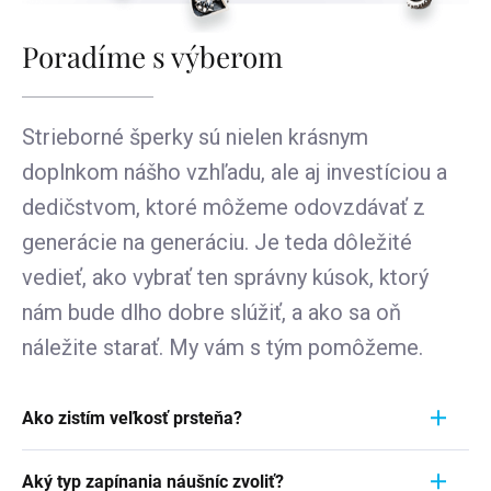
Poradíme s výberom
Strieborné šperky sú nielen krásnym
doplnkom nášho vzhľadu, ale aj investíciou a
dedičstvom, ktoré môžeme odovzdávať z
generácie na generáciu. Je teda dôležité
vedieť, ako vybrať ten správny kúsok, ktorý
nám bude dlho dobre slúžiť, a ako sa oň
náležite starať. My vám s tým pomôžeme.
Ako zistím veľkosť prsteňa?
Meranie prstienka je rýchly a jednoduchý proces.
Aký typ zapínania náušníc zvoliť?
Aby ste zistili jeho veľkosť, vezmite pravítko a