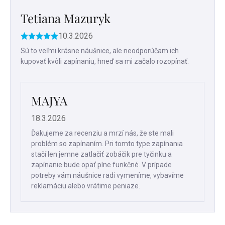
hodnotení
Tetiana Mazuryk
10.3.2026
Hodnotenie
produktu
Sú to veľmi krásne náušnice, ale neodporúčam ich
je
kupovať kvôli zapínaniu, hneď sa mi začalo rozopínať.
5
z
5
hviezdičiek.
MAJYA
18.3.2026
Ďakujeme za recenziu a mrzí nás, že ste mali
problém so zapínaním. Pri tomto type zapínania
stačí len jemne zatlačiť zobáčik pre tyčinku a
zapínanie bude opäť plne funkčné. V prípade
potreby vám náušnice radi vymeníme, vybavíme
reklamáciu alebo vrátime peniaze.