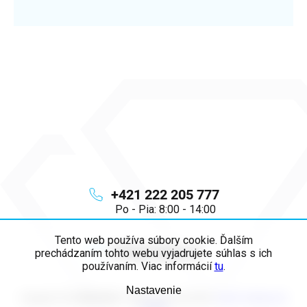
+421 222 205 777
Po - Pia: 8:00 - 14:00
Tento web používa súbory cookie. Ďalším
info
@
majya.sk
prechádzaním tohto webu vyjadrujete súhlas s ich
používaním. Viac informácií
tu
.
Nastavenie
Copyright 2026
MAJYA SK
. Všetky práva vyhradené.
Upraviť nastavenie