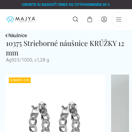
Prejsť
UROBTE SI RADOSŤ! DNES SO ZVÝHODNENÍM 30 %
na
obsah
Nákupný
košík
Náušnice
10375 Strieborné náušnice KRÚŽKY 12
mm
Ag925/1000; ≤1,28 g
SUMMER -30%