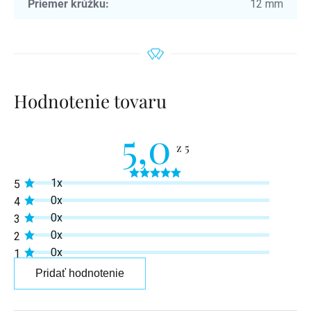
Priemer krúžku
:
12 mm
Hodnotenie tovaru
5,0
Priemerné
1x
5
hodnotenie
produktu
0x
4
je
0x
3
5,0
z
0x
2
5
0x
1
hviezdičiek.
Pridať hodnotenie
Výpis