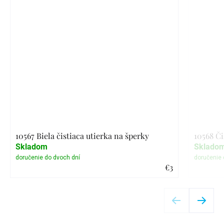
10567 Biela čistiaca utierka na šperky
10568 Či
Skladom
Sklado
€3
Detail