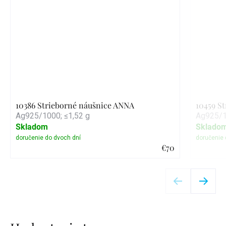
10386 Strieborné náušnice ANNA
10459 S
Ag925/1000; ≤1,52 g
Ag925/1
Skladom
Sklado
€70
Detail