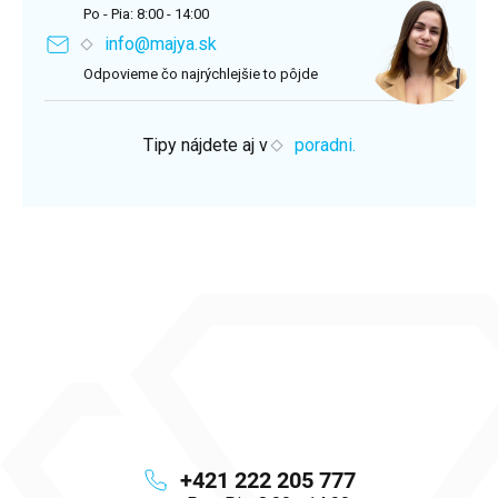
Po - Pia: 8:00 - 14:00
info@majya.sk
Odpovieme čo najrýchlejšie to pôjde
Tipy nájdete aj v
poradni.
+421 222 205 777