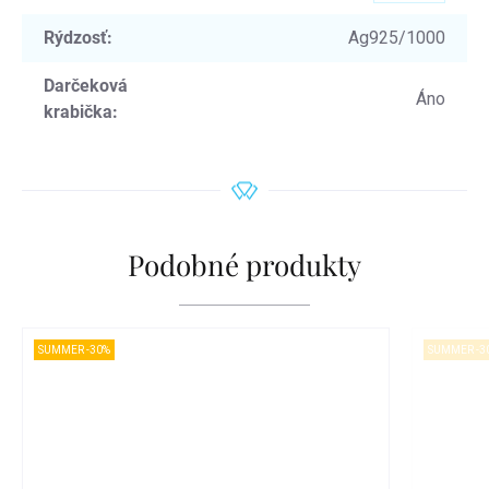
Rýdzosť
:
Ag925/1000
Darčeková
Áno
krabička
:
Podobné produkty
SUMMER -30%
SUMMER -3