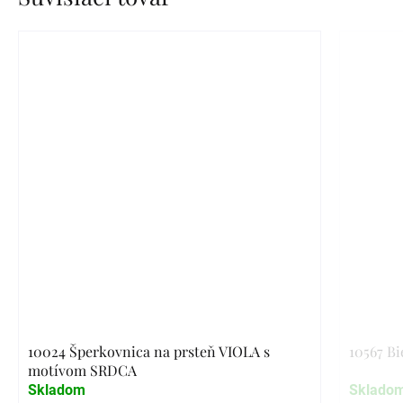
10024 Šperkovnica na prsteň VIOLA s
10567 Bi
motívom SRDCA
Skladom
Sklado