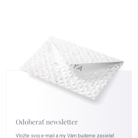
uvádět nemusíte, ale když nám ho sdělíte,
strieborníctvom. Zistíte, ako čítať a interpretovať
budeme moc rádi a pomůže nám to ve zlepšování
tieto značky, a tým získate nový pohľad na
našich služeb. Pro nejrychlejší výměnu přejděte na
strieborné šperky, ktoré nosíte.
túto stránku
.
Odoberať newsletter
Vložte svoj e-mail a my Vám budeme zasielať