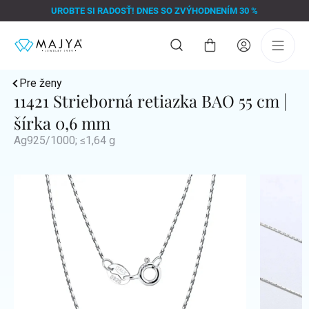
Prejsť
UROBTE SI RADOSŤ! DNES SO ZVÝHODNENÍM 30 %
na
obsah
Nákupný
košík
Pre ženy
11421 Strieborná retiazka BAO 55 cm |
šírka 0,6 mm
Ag925/1000; ≤1,64 g