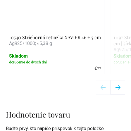
10540 Strieborná retiazka XAVIER 46 + 5 cm
11197 St
cm | ší
Ag925/1000; ≤5,38 g
Ag925/1
Skladom
Sklado
€77
Detail
Hodnotenie tovaru
Buďte prvý, kto napíše príspevok k tejto položke.