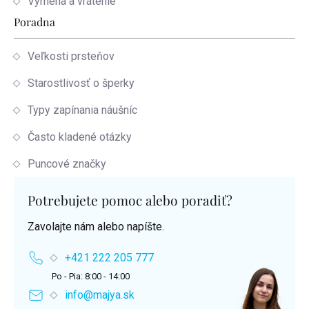
Výmena a vrátenie
Poradna
Veľkosti prsteňov
Starostlivosť o šperky
Typy zapínania náušníc
Často kladené otázky
Puncové značky
Potrebujete pomoc alebo poradiť?
Zavolajte nám alebo napíšte.
+421 222 205 777
Po - Pia: 8:00 - 14:00
info@majya.sk