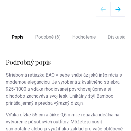
Detail
Popis
Podobné (6)
Hodnotenie
Diskusia
Podrobný popis
Strieborná retiazka BAO v sebe snúbi ázijskú inšpiráciu s
modernou eleganciou. Je vyrobená z kvalitného striebra
925/1000 a vďaka rhodiovanej povrchovej úprave si
dlhodobo zachováva svoj lesk. Unikátny štýl Bamboo
prináša jemný a predsa výrazný dizajn.
Vďaka dĺžke 55 cm a šírke 0,6 mm je retiazka ideálna na
vytvorenie pôsobivých outfitov. Môžete ju nosiť
samostatne alebo ju využiť ako základ pre vaše obľúbené