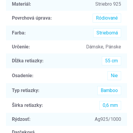
Materiál
:
Striebro 925
Povrchová úprava
:
Ródiované
Farba
:
Strieborná
Určenie
:
Dámske, Pánske
Dĺžka retiazky
:
55 cm
Osadenie
:
Nie
Typ retiazky
:
Bamboo
Šírka retiazky
:
0,6 mm
Rýdzosť
:
Ag925/1000
Darčeková