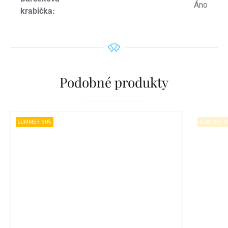
Áno
krabička
:
Podobné produkty
SUMMER -30%
SUMMER -3