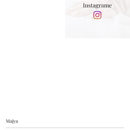
Zápätie
Majya