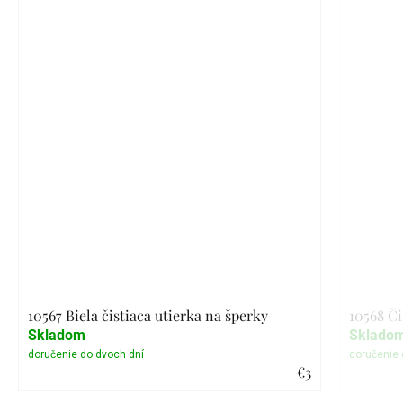
10567 Biela čistiaca utierka na šperky
10568 Či
Skladom
Sklado
€3