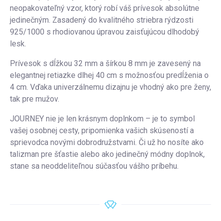
neopakovateľný vzor, ktorý robí váš prívesok absolútne
jedinečným. Zasadený do kvalitného striebra rýdzosti
925/1000 s rhodiovanou úpravou zaisťujúcou dlhodobý
lesk.
Prívesok s dĺžkou 32 mm a šírkou 8 mm je zavesený na
elegantnej retiazke dlhej 40 cm s možnosťou predĺženia o
4 cm. Vďaka univerzálnemu dizajnu je vhodný ako pre ženy,
tak pre mužov.
JOURNEY nie je len krásnym doplnkom – je to symbol
vašej osobnej cesty, pripomienka vašich skúseností a
sprievodca novými dobrodružstvami. Či už ho nosíte ako
talizman pre šťastie alebo ako jedinečný módny doplnok,
stane sa neoddeliteľnou súčasťou vášho príbehu.