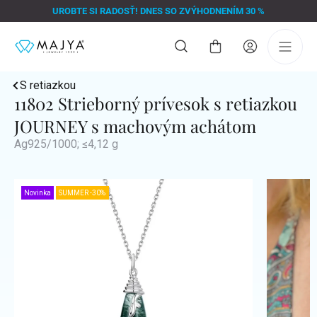
Prejsť
UROBTE SI RADOSŤ! DNES SO ZVÝHODNENÍM 30 %
na
obsah
Nákupný
košík
S retiazkou
11802 Strieborný prívesok s retiazkou
JOURNEY s machovým achátom
Ag925/1000; ≤4,12 g
Novinka
SUMMER -30%