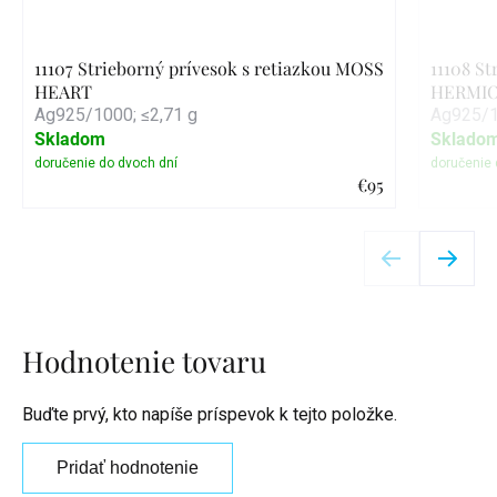
11107 Strieborný prívesok s retiazkou MOSS
11108 St
HEART
HERMIO
Ag925/1000; ≤2,71 g
Ag925/1
Skladom
Sklado
€95
Detail
Hodnotenie tovaru
Buďte prvý, kto napíše príspevok k tejto položke.
Pridať hodnotenie