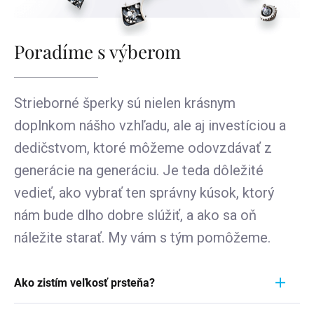
Poradíme s výberom
Strieborné šperky sú nielen krásnym
doplnkom nášho vzhľadu, ale aj investíciou a
dedičstvom, ktoré môžeme odovzdávať z
generácie na generáciu. Je teda dôležité
vedieť, ako vybrať ten správny kúsok, ktorý
nám bude dlho dobre slúžiť, a ako sa oň
náležite starať. My vám s tým pomôžeme.
Ako zistím veľkosť prsteňa?
Meranie prstienka je rýchly a jednoduchý proces.