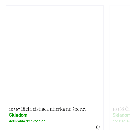
10567 Biela čistiaca utierka na šperky
10568 Či
Skladom
Sklado
€3