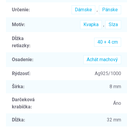
Určenie
:
Dámske
,
Pánske
Motív
:
Kvapka
,
Slza
Dĺžka
40 + 4 cm
retiazky
:
Osadenie
:
Achát machový
Rýdzosť
:
Ag925/1000
Šírka
:
8 mm
Darčeková
Áno
krabička
:
Dĺžka
:
32 mm