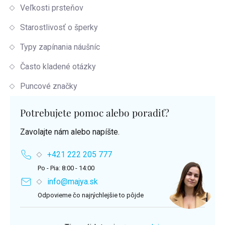
Veľkosti prsteňov
Starostlivosť o šperky
Typy zapínania náušníc
Často kladené otázky
Puncové značky
Potrebujete pomoc alebo poradiť?
Zavolajte nám alebo napíšte.
+421 222 205 777
Po - Pia: 8:00 - 14:00
info@majya.sk
Odpovieme čo najrýchlejšie to pôjde