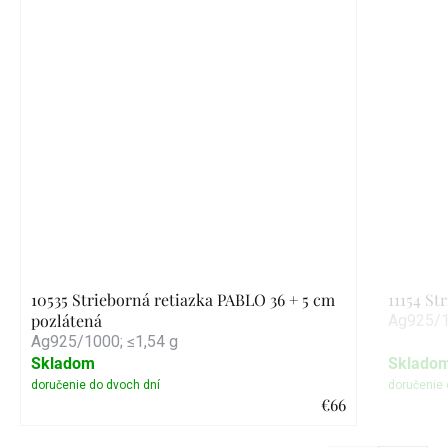
10535 Strieborná retiazka PABLO 36 + 5 cm
11154 St
pozlátená
Ag925/1
Ag925/1000; ≤1,54 g
Skladom
Sklado
€66
Detail