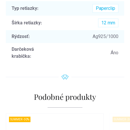
Typ retiazky
:
Paperclip
Šírka retiazky
:
12 mm
Rýdzosť
:
Ag925/1000
Darčeková
Áno
krabička
:
Podobné produkty
SUMMER -30%
SUMMER -3