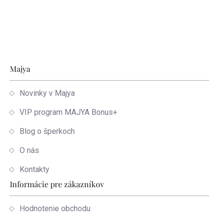
Zápätie
Majya
Novinky v Majya
VIP program MAJYA Bonus+
Blog o šperkoch
O nás
Kontakty
Informácie pre zákazníkov
Hodnotenie obchodu