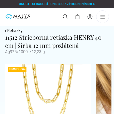
Prejsť
UROBTE SI RADOSŤ! DNES SO ZVÝHODNENÍM 30 %
na
obsah
Nákupný
košík
Retiazky
11512 Strieborná retiazka HENRY 40
cm | šírka 12 mm pozlátená
Ag925/1000; ≤12,23 g
SUMMER -30%