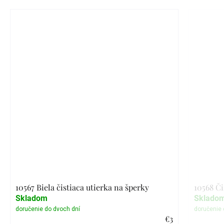
10567 Biela čistiaca utierka na šperky
10568 Či
Skladom
Sklado
€3