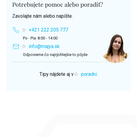
Potrebujete pomoc alebo poradiť?
Zavolajte nám alebo napíšte.
+421 222 205 777
Po - Pia: 8:00 - 14:00
info@majya.sk
Odpovieme čo najrýchlejšie to pôjde
Tipy nájdete aj v
poradni.