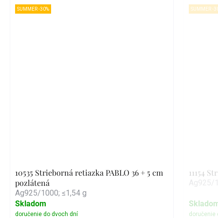
SUMMER -30%
SUMMER -3
10535 Strieborná retiazka PABLO 36 + 5 cm
11154 St
pozlátená
Ag925/1
Ag925/1000; ≤1,54 g
Skladom
Sklado