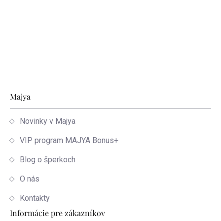
Zápätie
Majya
Novinky v Majya
VIP program MAJYA Bonus+
Blog o šperkoch
O nás
Kontakty
Informácie pre zákazníkov