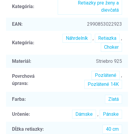
Retiazky pre ženy a
Kategória
:
dievčatá
EAN
:
2990853022923
Náhrdelník
,
Retiazka
,
Kategória
:
Choker
Materiál
:
Striebro 925
Pozlátené
,
Povrchová
úprava
:
Pozlátené 14K
Farba
:
Zlatá
Určenie
:
Dámske
,
Pánske
Dĺžka retiazky
:
40 cm