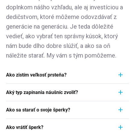
doplnkom nášho vzhľadu, ale aj investíciou a
dedičstvom, ktoré môžeme odovzdávať z
generácie na generáciu. Je teda dôležité
vedieť, ako vybrať ten správny kúsok, ktorý
nám bude dlho dobre slúžiť, a ako sa oň
náležite starať. My vám s tým pomôžeme.
Ako zistím veľkosť prsteňa?
Meranie prstienka je rýchly a jednoduchý proces.
Aký typ zapínania náušníc zvoliť?
Aby ste zistili jeho veľkosť, vezmite pravítko a
položte ho priamo na prstienok, ktorý momentálne
Pri výbere typu zapínania náušníc zvážte
nosíte. Dôležité je zamerať sa na jeho VNÚTORNÝ
Ako sa starať o svoje šperky?
pohodlie, bezpečnosť a štýl náušníc. Strieborné
priemer - teda vzdialenosť od jednej vnútornej
náušnice zvyčajne majú klasické háčiky, ktoré sú
Šperky sú nielen výrazom osobného štýlu a
hrany k druhej. Ak napríklad nameriate 1,7 cm,
jednoduché a pohodlné. Náušnice s pevným
Ako vrátiť šperk?
vkusu, ale často aj symbolom významnej životnej
znamená to, že vaša veľkosť prstienka je 7.
zavesením sú bezpečnejšie, ale môžu byť menej