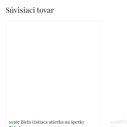
Súvisiaci tovar
10567 Biela čistiaca utierka na šperky
10568 Či