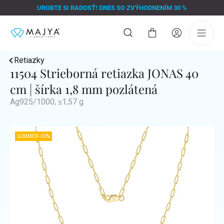
Prejsť
UROBTE SI RADOSŤ! DNES SO ZVÝHODNENÍM 30 %
na
obsah
Nákupný
košík
Retiazky
11504 Strieborná retiazka JONAS 40
cm | šírka 1,8 mm pozlátená
Ag925/1000; ≤1,57 g
SUMMER -30%