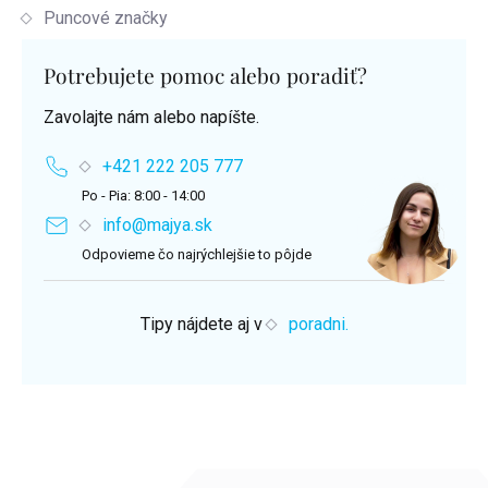
Puncové značky
Potrebujete pomoc alebo poradiť?
Zavolajte nám alebo napíšte.
+421 222 205 777
Po - Pia: 8:00 - 14:00
info@majya.sk
Odpovieme čo najrýchlejšie to pôjde
Tipy nájdete aj v
poradni.