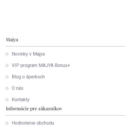
Zápätie
Majya
Novinky v Majya
VIP program MAJYA Bonus+
Blog o šperkoch
O nás
Kontakty
Informácie pre zákazníkov
Hodnotenie obchodu