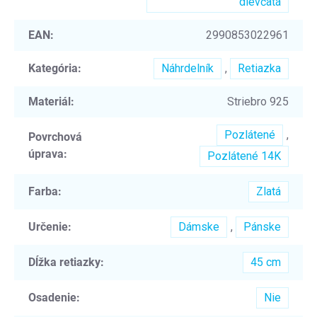
dievčatá
EAN
:
2990853022961
Kategória
:
Náhrdelník
,
Retiazka
Materiál
:
Striebro 925
Pozlátené
,
Povrchová
úprava
:
Pozlátené 14K
Farba
:
Zlatá
Určenie
:
Dámske
,
Pánske
Dĺžka retiazky
:
45 cm
Osadenie
:
Nie