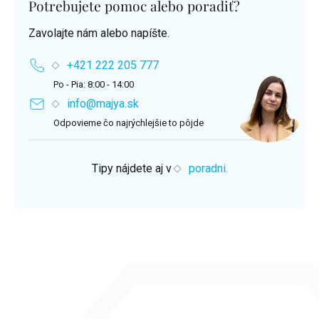
Potrebujete pomoc alebo poradiť?
Zavolajte nám alebo napíšte.
+421 222 205 777
Po - Pia: 8:00 - 14:00
info@majya.sk
Odpovieme čo najrýchlejšie to pôjde
Tipy nájdete aj v
poradni.