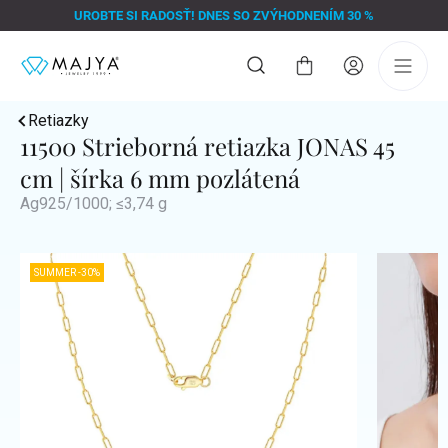
Prejsť
UROBTE SI RADOSŤ! DNES SO ZVÝHODNENÍM 30 %
na
obsah
Nákupný
košík
Retiazky
11500 Strieborná retiazka JONAS 45
cm | šírka 6 mm pozlátená
Ag925/1000; ≤3,74 g
SUMMER -30%