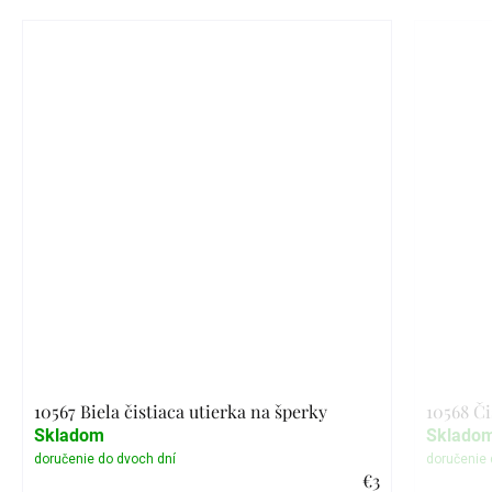
10567 Biela čistiaca utierka na šperky
10568 Či
Skladom
Sklado
€3