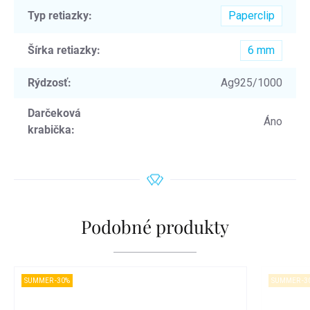
Typ retiazky
:
Paperclip
Šírka retiazky
:
6 mm
Rýdzosť
:
Ag925/1000
Darčeková
Áno
krabička
:
Podobné produkty
SUMMER -30%
SUMMER -3