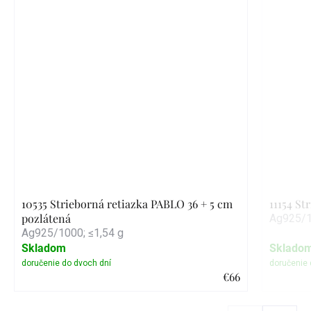
10535 Strieborná retiazka PABLO 36 + 5 cm
11154 St
pozlátená
Ag925/1
Ag925/1000; ≤1,54 g
Skladom
Sklado
€66
Detail