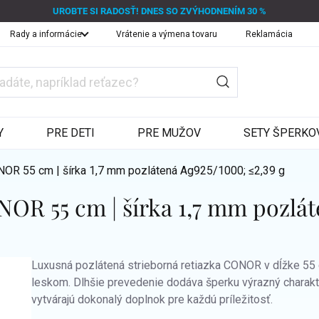
UROBTE SI RADOSŤ! DNES SO ZVÝHODNENÍM 30 %
Rady a informácie
Vrátenie a výmena tovaru
Reklamácia
Y
PRE DETI
PRE MUŽOV
SETY ŠPERKO
NOR 55 cm | šírka 1,7 mm pozlátená
Ag925/1000; ≤2,39 g
NOR 55 cm | šírka 1,7 mm pozlá
Luxusná pozlátená strieborná retiazka CONOR v dĺžke 55 
leskom. Dlhšie prevedenie dodáva šperku výrazný charakte
vytvárajú dokonalý doplnok pre každú príležitosť.