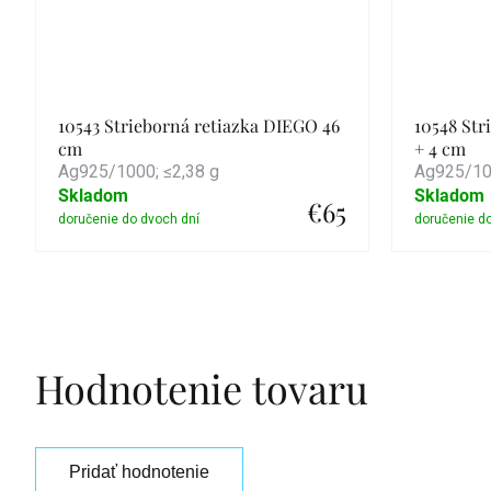
10543 Strieborná retiazka DIEGO 46
10548 Str
cm
+ 4 cm
Ag925/1000; ≤2,38 g
Ag925/100
Skladom
Skladom
€65
Detail
Hodnotenie tovaru
Pridať hodnotenie