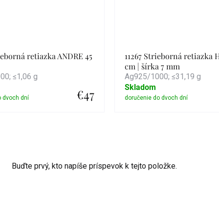
ieborná retiazka ANDRE 45
11267 Strieborná retiazka
cm | šírka 7 mm
0; ≤1,06 g
Ag925/1000; ≤31,19 g
Skladom
€47
Detail
Detail
Buďte prvý, kto napíše príspevok k tejto položke.