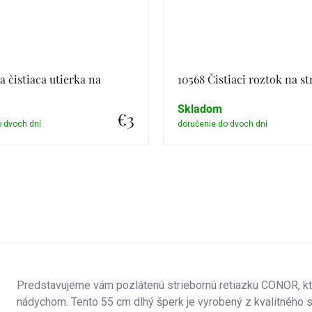
a čistiaca utierka na
10568 Čistiaci roztok na st
Skladom
€3
Detail
Detail
Predstavujeme vám pozlátenú striebornú retiazku CONOR, kt
nádychom. Tento 55 cm dlhý šperk je vyrobený z kvalitného 