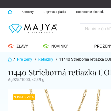
Prejsť
na
obsah
Kontakty
Doprava a platba
Hodnotenie obchodu
ZĽAVY
NOVINKY
PRE ŽEN
/
Pre ženy
/
Retiazky
/
11440 Strieborná retiazka CO
Domov
11440 Strieborná retiazka CO
Ag925/1000; ≤2,39 g
SUMMER -30%