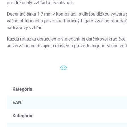
pre dokonalý vzhľad a trvanlivosť.
Decentná šírka 1,7 mm v kombinácii s dlhšou dĺžkou vytvára 
vášho obľúbeného prívesku. Tradičný Figaro vzor so striedajú
nadčasový vzhľad.
Každú retiazku doručujeme v elegantnej darčekovej krabičke, 
univerzálnemu dizajnu a dlhšiemu prevedeniu je ideálnou voľb
Kategória
:
EAN
:
Kategória
: