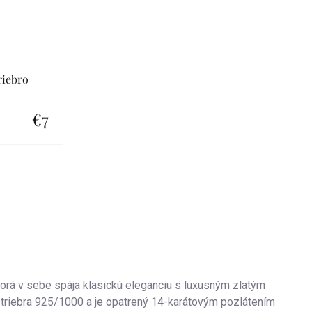
riebro
€7
orá v sebe spája klasickú eleganciu s luxusným zlatým
striebra 925/1000 a je opatrený 14-karátovým pozlátením