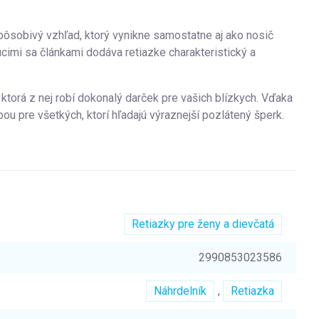
pôsobivý vzhľad, ktorý vynikne samostatne aj ako nosič
cimi sa článkami dodáva retiazke charakteristický a
ktorá z nej robí dokonalý darček pre vašich blízkych. Vďaka
ou pre všetkých, ktorí hľadajú výraznejší pozlátený šperk.
Retiazky pre ženy a dievčatá
2990853023586
Náhrdelník
,
Retiazka