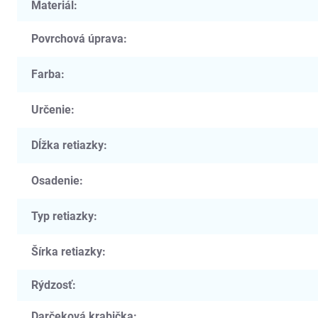
Materiál
:
Povrchová úprava
:
Farba
:
Určenie
:
Dĺžka retiazky
:
Osadenie
:
Typ retiazky
:
Šírka retiazky
:
Rýdzosť
:
Darčeková krabička
: