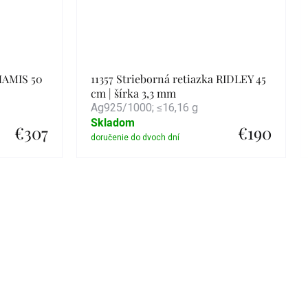
 HAMIS 50
11357 Strieborná retiazka RIDLEY 45
cm | šírka 3,3 mm
Ag925/1000; ≤16,16 g
Skladom
€307
€190
Detail