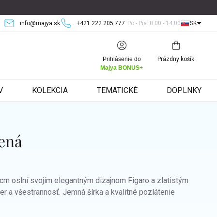
info@majya.sk
+421 222 205 777
Po - Pia: 8:00 - 14:00
SK
Nákupný
Prihlásenie do
Prázdny košík
košík
Majya BONUS+
V
KOLEKCIA
TEMATICKÉ
DOPLNKY
tená
cm oslní svojím elegantným dizajnom Figaro a zlatistým
r a všestrannosť. Jemná šírka a kvalitné pozlátenie