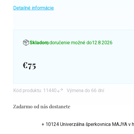
Detailné informácie
Skladom
, doručenie možné do
12.8.2026
€75
Jednotková
cena:
Kód produktu:
11440
Výmena do 66 dní
Zadarmo od nás dostanete
+ 10124 Univerzálna šperkovnica MAJYA
v 