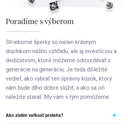
Poradíme s výberom
Strieborné šperky sú nielen krásnym
doplnkom nášho vzhľadu, ale aj investíciou a
dedičstvom, ktoré môžeme odovzdávať z
generácie na generáciu. Je teda dôležité
vedieť, ako vybrať ten správny kúsok, ktorý
nám bude dlho dobre slúžiť, a ako sa oň
náležite starať. My vám s tým pomôžeme.
Ako zistím veľkosť prsteňa?
Meranie prstienka je rýchly a jednoduchý proces.