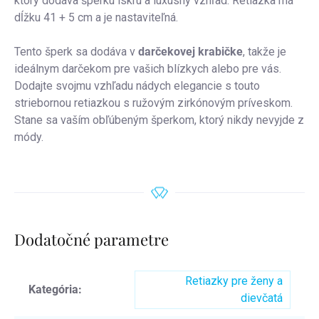
ktorý dodáva šperku iskru a luxusný vzhľad.
Retiazka má
dĺžku 41 + 5 cm a je nastaviteľná.
Tento šperk sa dodáva v
darčekovej krabičke
, takže je
ideálnym darčekom pre vašich blízkych alebo pre vás.
Dodajte svojmu vzhľadu nádych elegancie s touto
striebornou retiazkou s ružovým zirkónovým príveskom.
Stane sa vaším obľúbeným šperkom, ktorý nikdy nevyjde z
módy.
Dodatočné parametre
Retiazky pre ženy a
Kategória
:
dievčatá