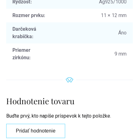
Rýdzosť
:
Ag925/1000
Rozmer prvku
:
11 × 12 mm
Darčeková
Áno
krabička
:
Priemer
9 mm
zirkónu
:
Hodnotenie tovaru
Buďte prvý, kto napíše príspevok k tejto položke.
Pridať hodnotenie