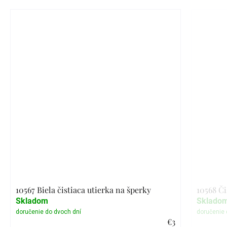
10567 Biela čistiaca utierka na šperky
10568 Či
Skladom
Sklado
€3