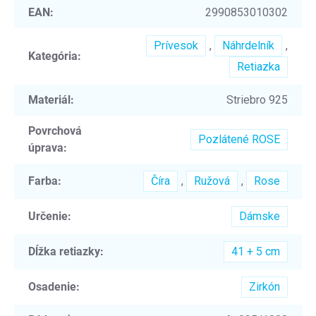
EAN
:
2990853010302
Prívesok
,
Náhrdelník
,
Kategória
:
Retiazka
Materiál
:
Striebro 925
Povrchová
Pozlátené ROSE
úprava
:
Farba
:
Číra
,
Ružová
,
Rose
Určenie
:
Dámske
Dĺžka retiazky
:
41 + 5 cm
Osadenie
:
Zirkón