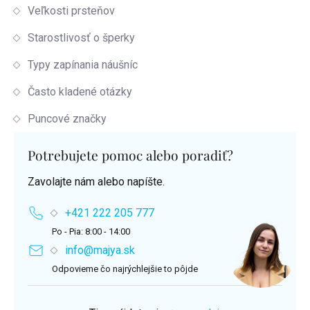
Veľkosti prsteňov
Starostlivosť o šperky
Typy zapínania náušníc
Často kladené otázky
Puncové značky
Potrebujete pomoc alebo poradiť?
Zavolajte nám alebo napíšte.
+421 222 205 777
Po - Pia: 8:00 - 14:00
info@majya.sk
Odpovieme čo najrýchlejšie to pôjde