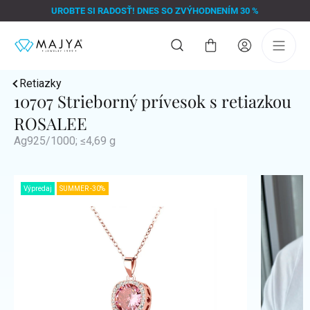
Prejsť
UROBTE SI RADOSŤ! DNES SO ZVÝHODNENÍM 30 %
na
obsah
Nákupný
košík
Retiazky
10707 Strieborný prívesok s retiazkou
ROSALEE
Ag925/1000; ≤4,69 g
Výpredaj
SUMMER -30%