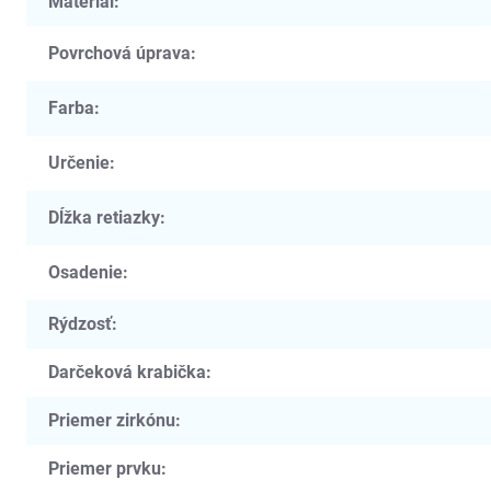
Materiál
:
Povrchová úprava
:
Farba
:
Určenie
:
Dĺžka retiazky
:
Osadenie
:
Rýdzosť
:
Darčeková krabička
:
Priemer zirkónu
:
Priemer prvku
: