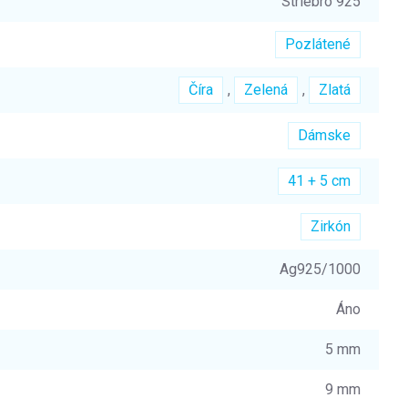
Striebro 925
Pozlátené
Číra
,
Zelená
,
Zlatá
Dámske
41 + 5 cm
Zirkón
Ag925/1000
Áno
5 mm
9 mm