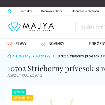
Prejsť
na
obsah
Kontakty
Doprava a platba
Hodnotenie obchodu
ZĽAVY
NOVINKY
PRE ŽEN
/
Pre ženy
/
Retiazky
/
10702 Strieborný prívesok s
Domov
10702 Strieborný prívesok s
Ag925/1000; ≤2,93 g
Výpredaj
SUMMER -30%