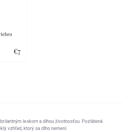
riebro
€7
 brilantným leskom a dlhou životnosťou. Pozlátená
lý vzhľad, ktorý sa dlho nemení.