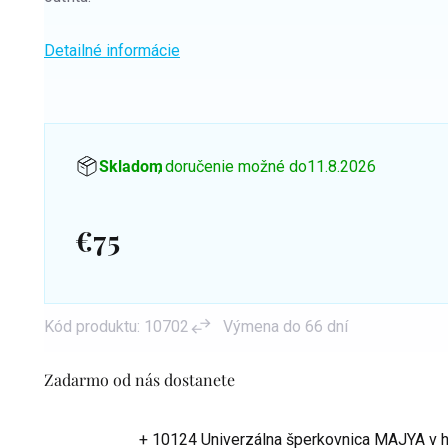
Detailné informácie
Skladom
, doručenie možné do
11.8.2026
€75
Jednotková
cena:
Kód produktu:
10702
Výmena do 66 dní
Zadarmo od nás dostanete
+ 10124 Univerzálna šperkovnica MAJYA
v 