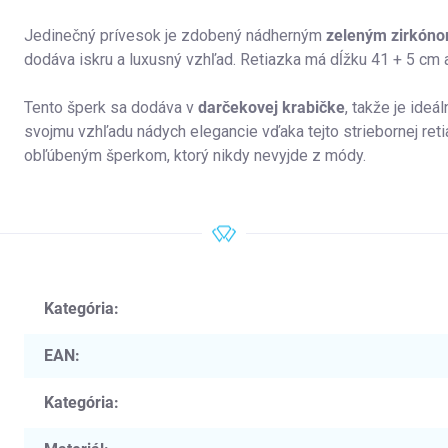
Jedinečný prívesok je zdobený nádherným
zeleným zirkón
dodáva iskru a luxusný vzhľad.
Retiazka má dĺžku 41 + 5 cm a
Tento šperk sa dodáva v
darčekovej krabičke
, takže je ide
svojmu vzhľadu nádych elegancie vďaka tejto striebornej re
obľúbeným šperkom, ktorý nikdy nevyjde z módy.
Kategória
:
EAN
:
Kategória
: