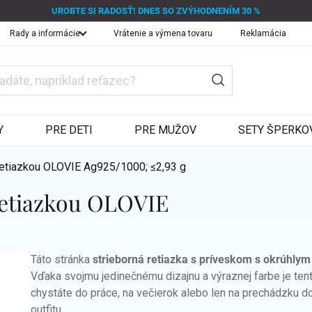
UROBTE SI RADOSŤ! DNES SO ZVÝHODNENÍM 30 %
Rady a informácie
Vrátenie a výmena tovaru
Reklamácia
Y
PRE DETI
PRE MUŽOV
SETY ŠPERKO
 retiazkou OLOVIE
Ag925/1000; ≤2,93 g
 retiazkou OLOVIE
Táto stránka
strieborná retiazka s príveskom s okrúhly
Vďaka svojmu jedinečnému dizajnu a výraznej farbe je tent
chystáte do práce, na večierok alebo len na prechádzku 
outfitu.