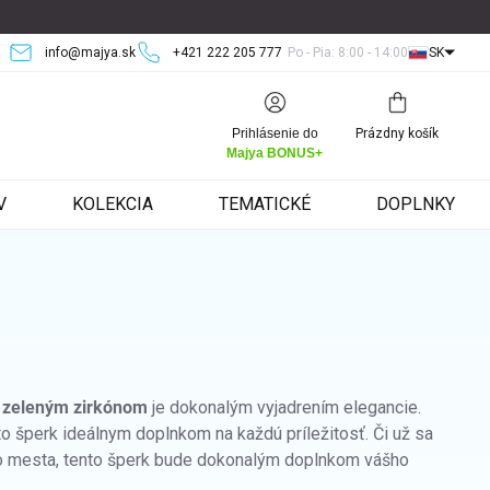
info@majya.sk
+421 222 205 777
Po - Pia: 8:00 - 14:00
SK
Nákupný
Prihlásenie do
Prázdny košík
košík
Majya BONUS+
V
KOLEKCIA
TEMATICKÉ
DOPLNKY
m zeleným zirkónom
je dokonalým vyjadrením elegancie.
o šperk ideálnym doplnkom na každú príležitosť. Či už sa
do mesta, tento šperk bude dokonalým doplnkom vášho