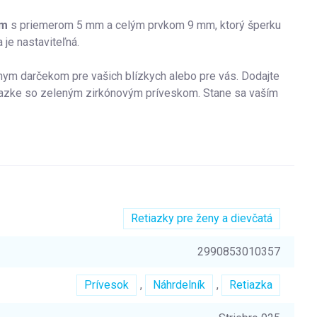
om
s priemerom 5 mm a celým prvkom 9 mm, ktorý šperku
 je nastaviteľná.
álnym darčekom pre vašich blízkych alebo pre vás. Dodajte
tiazke so zeleným zirkónovým príveskom. Stane sa vaším
Retiazky pre ženy a dievčatá
2990853010357
Prívesok
,
Náhrdelník
,
Retiazka