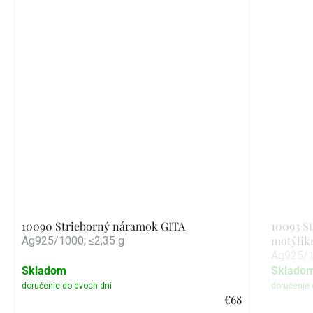
10090 Strieborný náramok GITA
10093 S
motýlik
Ag925/1000; ≤2,35 g
Ag925/1
Skladom
Sklado
€68