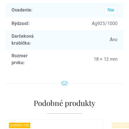
Osadenie
:
Nie
Rýdzosť
:
Ag925/1000
Darčeková
Áno
krabička
:
Rozmer
18 × 13 mm
prvku
:
Podobné produkty
SUMMER -30%
SUMMER -3