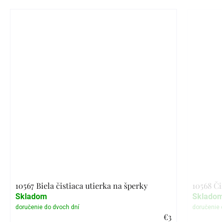
10567 Biela čistiaca utierka na šperky
10568 Či
Skladom
Sklado
€3