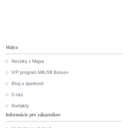
Zápätie
Majya
Novinky v Majya
VIP program MAJYA Bonus+
Blog o šperkoch
O nás
Kontakty
Informácie pre zákazníkov