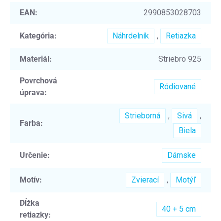
EAN
:
2990853028703
Kategória
:
Náhrdelník
,
Retiazka
Materiál
:
Striebro 925
Povrchová
Ródiované
úprava
:
Strieborná
,
Sivá
,
Farba
:
Biela
Určenie
:
Dámske
Motív
:
Zvierací
,
Motýľ
Dĺžka
40 + 5 cm
retiazky
: