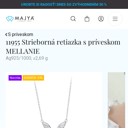
Prejsť
UROBTE SI RADOSŤ! DNES SO ZVÝHODNENÍM 30 %
na
obsah
Nákupný
košík
S príveskom
11955 Strieborná retiazka s príveskom
MELLANIE
Ag925/1000; ≤2,69 g
Novinka
SUMMER -30%