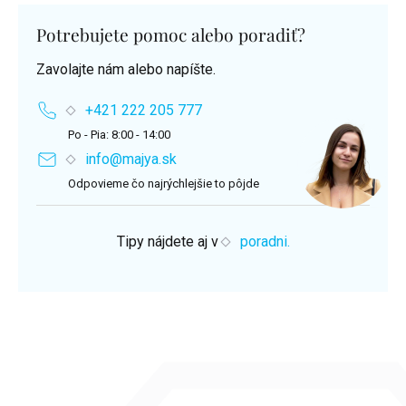
Potrebujete pomoc alebo poradiť?
Zavolajte nám alebo napíšte.
+421 222 205 777
Po - Pia: 8:00 - 14:00
info@majya.sk
Odpovieme čo najrýchlejšie to pôjde
Tipy nájdete aj v
poradni.