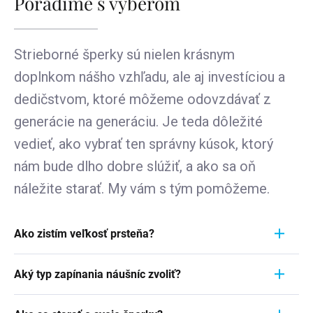
Poradíme s výberom
Strieborné šperky sú nielen krásnym
doplnkom nášho vzhľadu, ale aj investíciou a
dedičstvom, ktoré môžeme odovzdávať z
generácie na generáciu. Je teda dôležité
vedieť, ako vybrať ten správny kúsok, ktorý
nám bude dlho dobre slúžiť, a ako sa oň
náležite starať. My vám s tým pomôžeme.
Ako zistím veľkosť prsteňa?
Meranie prstienka je rýchly a jednoduchý proces.
Aký typ zapínania náušníc zvoliť?
Aby ste zistili jeho veľkosť, vezmite pravítko a
položte ho priamo na prstienok, ktorý momentálne
Pri výbere typu zapínania náušníc zvážte
nosíte. Dôležité je zamerať sa na jeho VNÚTORNÝ