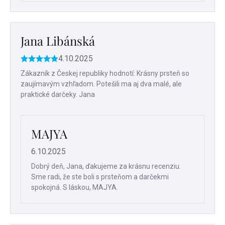
Jana Libánská
4.10.2025
Hodnotenie
produktu
Zákazník z Českej republiky hodnotí: Krásny prsteň so
je
zaujímavým vzhľadom. Potešili ma aj dva malé, ale
5
praktické darčeky. Jana
z
5
hviezdičiek.
MAJYA
6.10.2025
Dobrý deň, Jana, ďakujeme za krásnu recenziu.
Sme radi, že ste boli s prsteňom a darčekmi
spokojná. S láskou, MAJYA.