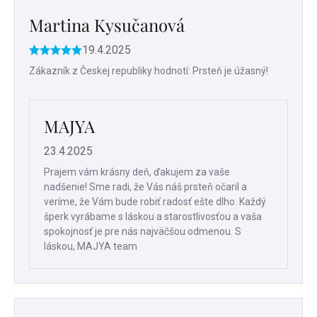
Martina Kysučanová
19.4.2025
Hodnotenie
produktu
Zákazník z Českej republiky hodnotí: Prsteň je úžasný!
je
5
z
MAJYA
5
hviezdičiek.
23.4.2025
Prajem vám krásny deň, ďakujem za vaše
nadšenie! Sme radi, že Vás náš prsteň očaril a
veríme, že Vám bude robiť radosť ešte dlho. Každý
šperk vyrábame s láskou a starostlivosťou a vaša
spokojnosť je pre nás najväčšou odmenou. S
láskou, MAJYA team