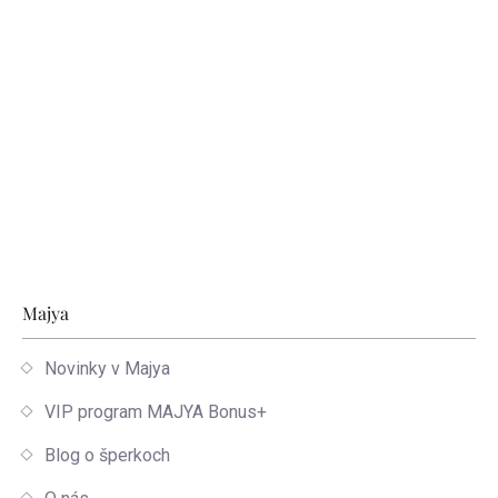
Zápätie
Majya
Novinky v Majya
VIP program MAJYA Bonus+
Blog o šperkoch