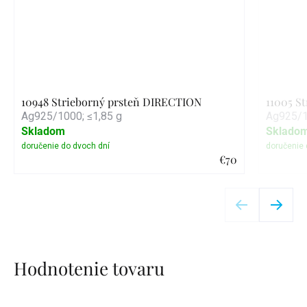
10948 Strieborný prsteň DIRECTION
11005 S
Ag925/1000; ≤1,85 g
Ag925/1
Skladom
Sklado
€70
Detail
Hodnotenie tovaru