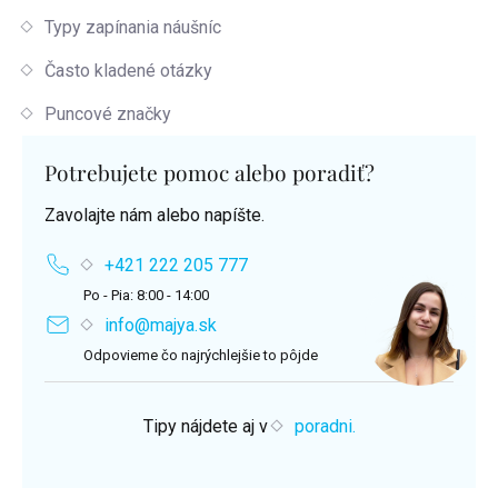
Typy zapínania náušníc
Často kladené otázky
Puncové značky
Potrebujete pomoc alebo poradiť?
Zavolajte nám alebo napíšte.
+421 222 205 777
Po - Pia: 8:00 - 14:00
info@majya.sk
Odpovieme čo najrýchlejšie to pôjde
Tipy nájdete aj v
poradni.