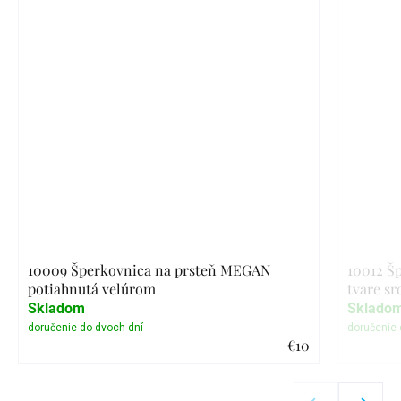
10009 Šperkovnica na prsteň MEGAN
10012 Š
potiahnutá velúrom
tvare sr
Skladom
Sklado
€10
Detail