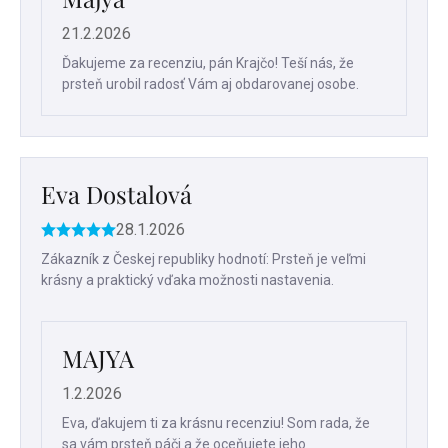
21.2.2026
Ďakujeme za recenziu, pán Krajčo! Teší nás, že
prsteň urobil radosť Vám aj obdarovanej osobe.
Eva Dostalová
28.1.2026
Hodnotenie
produktu
Zákazník z Českej republiky hodnotí: Prsteň je veľmi
je
krásny a praktický vďaka možnosti nastavenia.
5
z
5
hviezdičiek.
MAJYA
1.2.2026
Eva, ďakujem ti za krásnu recenziu! Som rada, že
sa vám prsteň páči a že oceňujete jeho