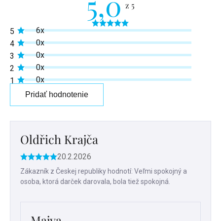
5,0
Priemerné
6x
5
hodnotenie
produktu
0x
4
je
0x
3
5,0
z
0x
2
5
0x
1
hviezdičiek.
Pridať hodnotenie
Výpis
hodnotení
Oldřich Krajča
20.2.2026
Hodnotenie
produktu
Zákazník z Českej republiky hodnotí: Veľmi spokojný a
je
osoba, ktorá darček darovala, bola tiež spokojná.
5
z
5
hviezdičiek.
Majya