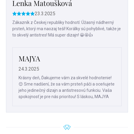
Lenka Matoušková
23.3.2025
Hodnotenie
produktu
Zákazník z Českej republiky hodnotí: Úžasný nádherný
je
prsteň, ktorý ma naozaj teší! Korálky sú pohyblivé, takže je
5
to skvelý antistres! Má super dizajn! 😀🤩👍
z
5
hviezdičiek.
MAJYA
24.3.2025
Krásny deň, Ďakujeme vám za skvelé hodnotenie!
😊 Sme nadšení, že sa vám prsteň páči a oceňujete
jeho jedinečný dizajn a antistresovú funkciu. Vaša
spokojnosť je pre nás prioritou! S láskou, MAJYA