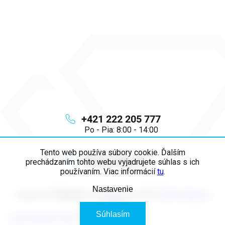
+421 222 205 777
Po - Pia: 8:00 - 14:00
Tento web používa súbory cookie. Ďalším
info
@
majya.sk
prechádzaním tohto webu vyjadrujete súhlas s ich
používaním. Viac informácií
tu
.
Nastavenie
Copyright 2026
MAJYA SK
. Všetky práva vyhradené.
Upraviť nastavenie
cookies
Súhlasím
Vytvoril Shoptet Premium