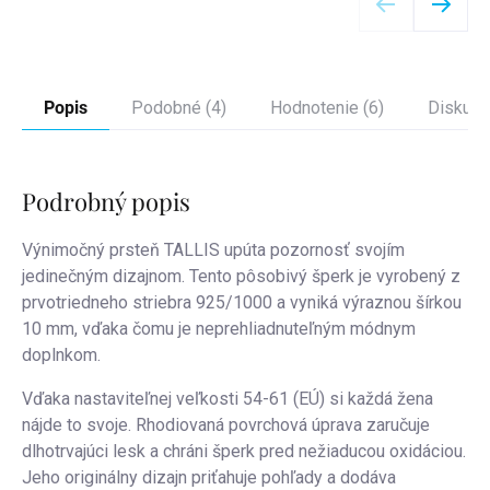
Popis
Podobné (4)
Hodnotenie (6)
Diskusi
Podrobný popis
Výnimočný prsteň TALLIS upúta pozornosť svojím
jedinečným dizajnom.
Tento pôsobivý šperk je vyrobený z
prvotriedneho striebra 925/1000 a vyniká výraznou šírkou
10 mm, vďaka čomu je neprehliadnuteľným módnym
doplnkom.
Vďaka nastaviteľnej veľkosti 54-61 (EÚ) si každá žena
nájde to svoje. Rhodiovaná povrchová úprava zaručuje
dlhotrvajúci lesk a chráni šperk pred nežiaducou oxidáciou.
Jeho originálny dizajn priťahuje pohľady a dodáva