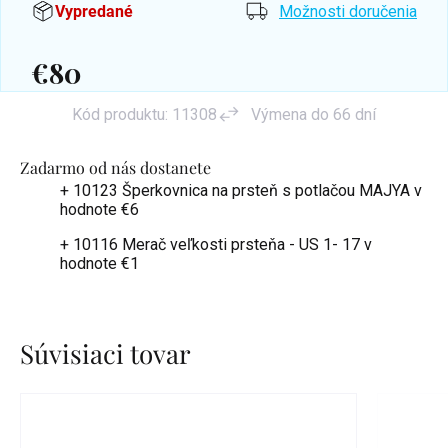
Vypredané
Možnosti doručenia
€80
Jednotková
Kód produktu:
11308
Výmena do 66 dní
cena:
Zadarmo od nás dostanete
+ 10123 Šperkovnica na prsteň s potlačou MAJYA
v
hodnote €6
+ 10116 Merač veľkosti prsteňa - US 1- 17
v
hodnote €1
Súvisiaci tovar