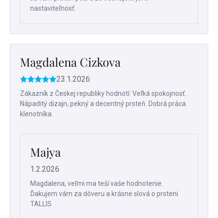
nastaviteľnosť.
Magdalena Cizkova
23.1.2026
Hodnotenie
produktu
Zákazník z Českej republiky hodnotí: Veľká spokojnosť.
je
Nápaditý dizajn, pekný a decentný prsteň. Dobrá práca
5
klenotníka.
z
5
hviezdičiek.
Majya
1.2.2026
Magdalena, veľmi ma teší vaše hodnotenie.
Ďakujem vám za dôveru a krásne slová o prsteni
TALLIS