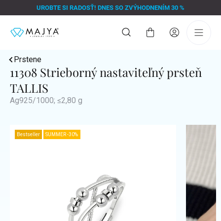
Prejsť
UROBTE SI RADOSŤ! DNES SO ZVÝHODNENÍM 30 %
na
obsah
Nákupný
košík
Prstene
11308 Strieborný nastaviteľný prsteň
TALLIS
Ag925/1000; ≤2,80 g
Bestseller
SUMMER -30%