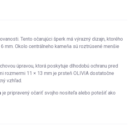
ovanosti. Tento očarujúci šperk má výrazný dizajn, ktorého
× 6 mm. Okolo centrálneho kameňa sú roztrúsené menšie
chovou úpravou, ktorá poskytuje dlhodobú ochranu pred
ými rozmermi 11 × 13 mm je prsteň OLIVIA dostatočne
tný vzhľad.
a
je pripravený očariť svojho nositeľa alebo potešiť ako