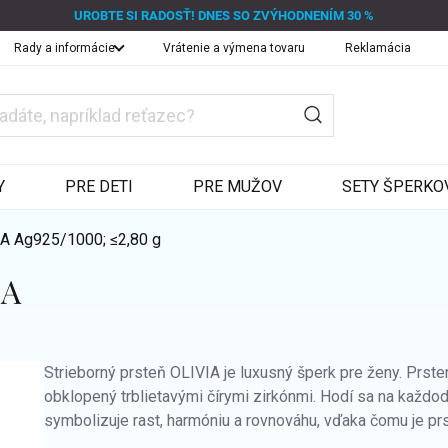
UROBTE SI RADOSŤ! DNES SO ZVÝHODNENÍM 30 %
Rady a informácie
Vrátenie a výmena tovaru
Reklamácia
Y
PRE DETI
PRE MUŽOV
SETY ŠPERKO
IA
Ag925/1000; ≤2,80 g
IA
Strieborný prsteň OLIVIA je luxusný šperk pre ženy. Prst
obklopený trblietavými čírymi zirkónmi. Hodí sa na každode
symbolizuje rast, harmóniu a rovnováhu, vďaka čomu je prs