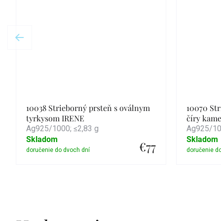
10038 Strieborný prsteň s oválnym
10070 St
tyrkysom IRENE
číry kam
Ag925/1000; ≤2,83 g
Ag925/100
Skladom
Skladom
€77
Detail