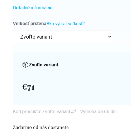
Detailné informácie
Veľkosť prsteňa
Ako vybrať veľkosť?
Zvoľte variant
€71
Jednotková
cena:
Kód produktu:
Zvoľte variant
Výmena do 66 dní
Zadarmo od nás dostanete