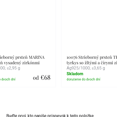
rieborný prsteň MARINA
10076 Strieborný prsteň 
eň vysadený zirkónmi
tyrkys so žltými a čírymi 
0; ≤2,95 g
Ag925/1000; ≤3,65 g
Skladom
€68
od
Detail
Detail
Buďte prvý, kto napíše príspevok k tejto položke.