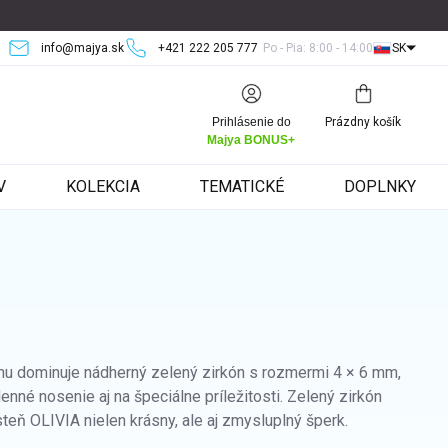
info@majya.sk
+421 222 205 777
Po - Pia: 8:00 - 14:00
SK
Nákupný
Prihlásenie do
Prázdny košík
košík
Majya BONUS+
V
KOLEKCIA
TEMATICKÉ
DOPLNKY
enu dominuje nádherný zelený zirkón s rozmermi 4 × 6 mm,
nné nosenie aj na špeciálne príležitosti. Zelený zirkón
teň OLIVIA nielen krásny, ale aj zmysluplný šperk.