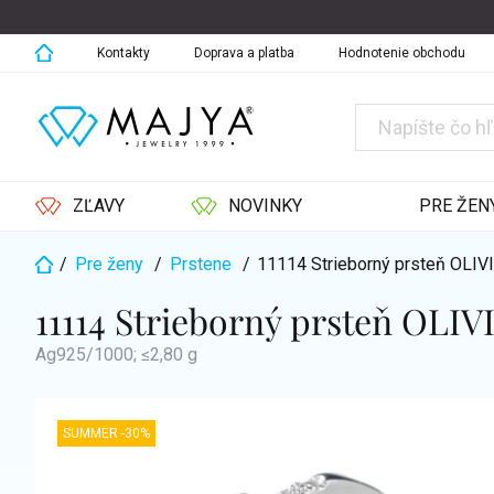
Prejsť
na
obsah
Kontakty
Doprava a platba
Hodnotenie obchodu
ZĽAVY
NOVINKY
PRE ŽEN
/
Pre ženy
/
Prstene
/
11114 Strieborný prsteň OLIV
Domov
11114 Strieborný prsteň OLIV
Ag925/1000; ≤2,80 g
SUMMER -30%