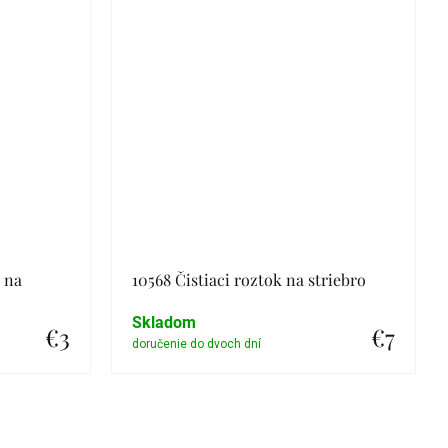
a na
10568 Čistiaci roztok na striebro
Skladom
€3
€7
Detail