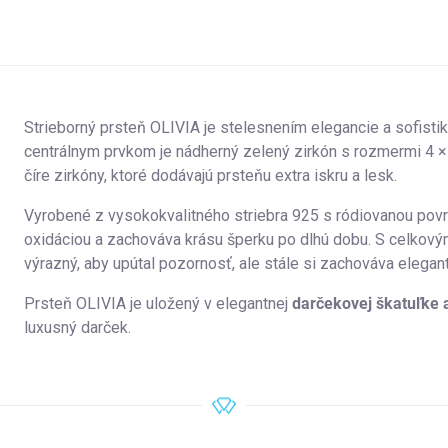
Strieborný prsteň OLIVIA je stelesnením elegancie a sofistik
centrálnym prvkom je nádherný zelený zirkón s rozmermi 4 
číre zirkóny, ktoré dodávajú prsteňu extra iskru a lesk.
Vyrobené z vysokokvalitného striebra 925 s ródiovanou povr
oxidáciou a zachováva krásu šperku po dlhú dobu. S celkov
výrazný, aby upútal pozornosť, ale stále si zachováva elegan
Prsteň OLIVIA je uložený v elegantnej
darčekovej škatuľke 
luxusný darček.