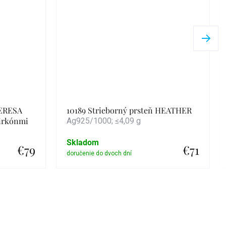
TERESA
10189 Strieborný prsteň HEATHER
zirkónmi
Ag925/1000; ≤4,09 g
Skladom
€79
€71
Detail