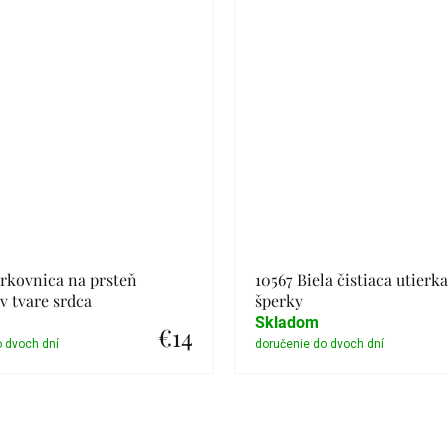
rkovnica na prsteň
10567 Biela čistiaca utierk
 tvare srdca
šperky
Skladom
€14
Detail
Detail