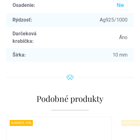
Osadenie
:
Nie
Rýdzosť
:
Ag925/1000
Darčeková
Áno
krabička
:
Šírka
:
10 mm
Podobné produkty
SUMMER -30%
SUMMER -3