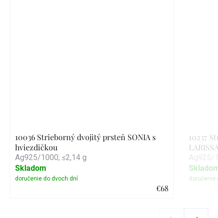
10036 Strieborný dvojitý prsteň SONIA s
10237 St
hviezdičkou
LARISS
Ag925/1000; ≤2,14 g
Ag925/1
Skladom
Sklado
€68
Detail