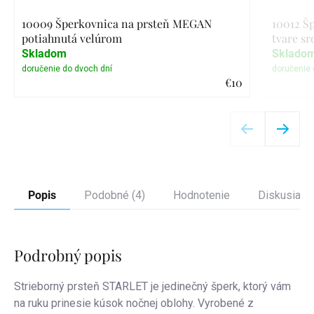
10009 Šperkovnica na prsteň MEGAN
10012 Š
potiahnutá velúrom
tvare sr
Skladom
Sklado
€10
Detail
Popis
Podobné (4)
Hodnotenie
Diskusia
Podrobný popis
Strieborný prsteň STARLET je jedinečný šperk, ktorý vám
na ruku prinesie kúsok nočnej oblohy. Vyrobené z