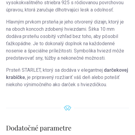
vysokokvalitného striebra 925 s ródiovanou povrchovou
úpravou, ktorá zaručuje dlhotrvajúci lesk a odolnosť.
Hlavným prvkom prsteňa je jeho otvorený dizajn, ktorý je
na oboch koncoch zdobený hviezdami. Šírka 10 mm
dodáva prsteňu osobitý vzhľad bez toho, aby pôsobil
ťažkopádne. Je to dokonalý doplnok na každodenné
nosenie a špeciálne príležitosti. Symbolika hviezd môže
predstavovať sny, túžby a nekonečné možnosti.
Prsteň STARLET, ktorý sa dodáva v elegantnej
darčekovej
krabičke
, je pripravený rozžiariť váš deň alebo potešiť
niekoho výnimočného ako darček s hviezdičkou.
Dodatočné parametre