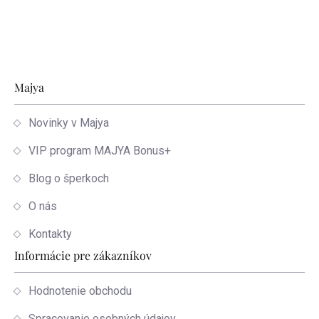
Zápätie
Majya
Novinky v Majya
VIP program MAJYA Bonus+
Blog o šperkoch
O nás
Kontakty
Informácie pre zákazníkov
Hodnotenie obchodu
Spracovanie osobných údajov