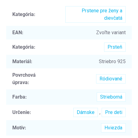
Prstene pre ženy a
Kategória
:
dievčatá
EAN
:
Zvoľte variant
Kategória
:
Prsteň
Materiál
:
Striebro 925
Povrchová
Ródiované
úprava
:
Farba
:
Strieborná
Určenie
:
Dámske
,
Pre deti
Motív
:
Hviezda