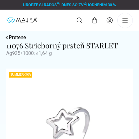
Prejsť
UROBTE SI RADOSŤ! DNES SO ZVÝHODNENÍM 30 %
na
obsah
Nákupný
košík
Prstene
11076 Strieborný prsteň STARLET
Ag925/1000; ≤1,64 g
SUMMER -30%