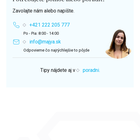
Zavolajte nám alebo napíšte.
+421 222 205 777
Po - Pia: 8:00 - 14:00
info@majya.sk
Odpovieme čo najrýchlejšie to pôjde
Tipy nájdete aj v
poradni.