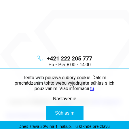
+421 222 205 777
Po - Pia: 8:00 - 14:00
Tento web používa súbory cookie. Ďalším
info
@
majya.sk
prechádzaním tohto webu vyjadrujete súhlas s ich
používaním. Viac informácií
tu
.
Nastavenie
Copyright 2026
MAJYA SK
. Všetky práva vyhradené.
Upraviť nastavenie
cookies
Súhlasím
Vytvoril Shoptet Premium
Dnes zľava 30% na 1. nákup. Tu kliknite pre zľavu.