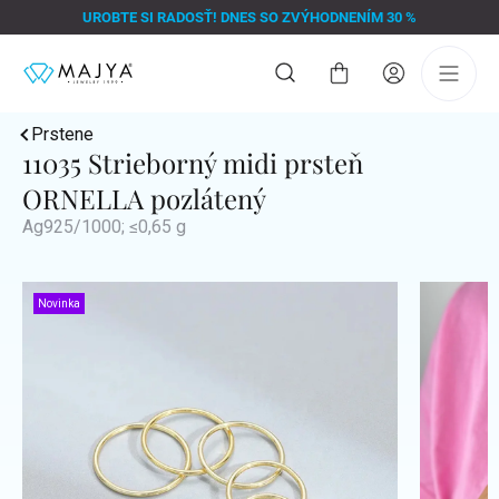
Prejsť
UROBTE SI RADOSŤ! DNES SO ZVÝHODNENÍM 30 %
na
obsah
Nákupný
košík
Prstene
11035 Strieborný midi prsteň
ORNELLA pozlátený
Ag925/1000; ≤0,65 g
Novinka