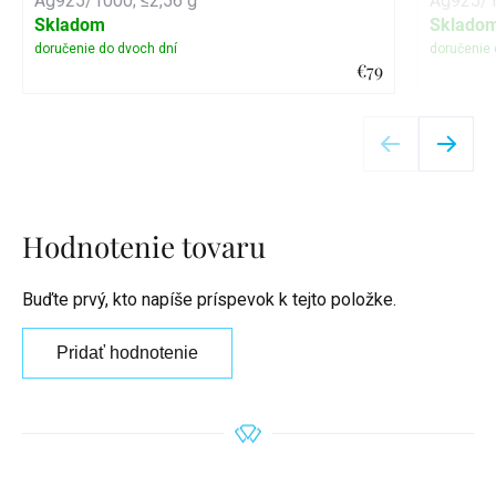
Ag925/1000; ≤2,56 g
Ag925/1
Skladom
Sklado
€79
Detail
Hodnotenie tovaru
Buďte prvý, kto napíše príspevok k tejto položke.
Pridať hodnotenie