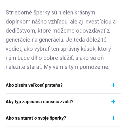
Strieborné šperky sú nielen krásnym
doplnkom nášho vzhľadu, ale aj investíciou a
dedičstvom, ktoré môžeme odovzdávať z
generácie na generáciu. Je teda dôležité
vedieť, ako vybrať ten správny kúsok, ktorý
nám bude dlho dobre slúžiť, a ako sa oň
náležite starať. My vám s tým pomôžeme.
Ako zistím veľkosť prsteňa?
Meranie prstienka je rýchly a jednoduchý proces.
Aký typ zapínania náušníc zvoliť?
Aby ste zistili jeho veľkosť, vezmite pravítko a
položte ho priamo na prstienok, ktorý momentálne
Pri výbere typu zapínania náušníc zvážte
nosíte. Dôležité je zamerať sa na jeho VNÚTORNÝ
Ako sa starať o svoje šperky?
pohodlie, bezpečnosť a štýl náušníc. Strieborné
priemer - teda vzdialenosť od jednej vnútornej
náušnice zvyčajne majú klasické háčiky, ktoré sú