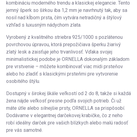
kombináciu moderného trendu a klasickej elegancie. Tento
jemný šperk so šírkou iba 1,2 mm je navrhnutý tak, aby sa
nosil nad kĺbom prsta, čím vytvára netradičný a štýlový
vzhľad s luxusným nádychom zlata.
Vyrobený z kvalitného striebra 925/1000 s pozlátenou
povrchovou úpravou, ktorá prepožičiava šperku žiarivý
zlatý lesk a zaisťuje jeho trvanlivosť. Vďaka svojej
minimalistickej podobe je ORNELLA dokonalým základom
pre vrstvenie – môžete kombinovať viac midi prsteňov
alebo ho zladiť s klasickými prsteňmi pre vytvorenie
osobitého štýlu.
Dostupný v širokej škále veľkostí od 2 do 8, takže si každá
žena nájde veľkosť presne podľa svojich potrieb. Či už
máte útle alebo silnejšie prsty, ORNELLA sa prispôsobí.
Dodávame v elegantnej darčekovej krabičke, čo z neho
robí ideálny darček pre vašich blízkych alebo malú radosť
pre vás samotné.