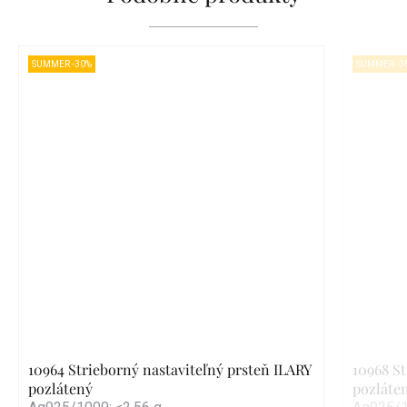
SUMMER -30%
SUMMER -3
10964 Strieborný nastaviteľný prsteň ILARY
10968 St
pozlátený
pozláte