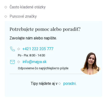
Často kladené otázky
Puncové značky
Potrebujete pomoc alebo poradiť?
Zavolajte nám alebo napíšte.
+421 222 205 777
Po - Pia: 8:00 - 14:00
info@majya.sk
Odpovieme čo najrýchlejšie to pôjde
Tipy nájdete aj v
poradni.