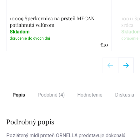
10009 Šperkovnica na prsteň MEGAN
10011 Šp
potiahnutá velúrom
srdca
Skladom
Sklado
€10
Detail
Popis
Podobné (4)
Hodnotenie
Diskusia
Podrobný popis
Pozlátený midi prsteň ORNELLA predstavuje dokonalú