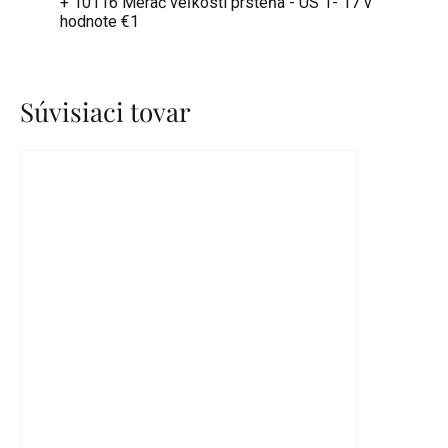
+ 10116 Merač veľkosti prsteňa - US 1- 17
v
hodnote €1
Súvisiaci tovar