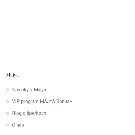
Zápätie
Majya
Novinky v Majya
VIP program MAJYA Bonus+
Blog o šperkoch
O nás