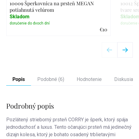
10009 Šperkovnica na prsteň MEGAN
10012 Š
potiahnutá velúrom
tvare sr
Skladom
Sklado
€10
Detail
Popis
Podobné (6)
Hodnotenie
Diskusia
Podrobný popis
Pozlátený strieborný prsteň CORRY je šperk, ktorý spája
jednoduchosť a luxus. Tento očarujúci prsteň má jedinečný
dizajn kolesa, ktorý je bohato osadený trblietavými