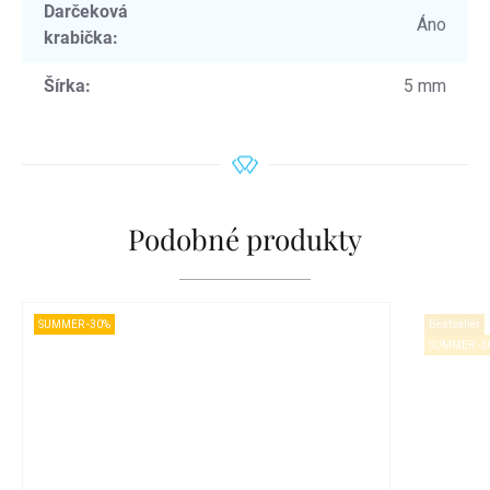
Darčeková
Áno
krabička
:
Šírka
:
5 mm
Podobné produkty
SUMMER -30%
Bestseller
SUMMER -3