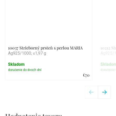
10037 Strieborný prsteň s perlou MARIA
10212 S
Ag925/1000; ≤1,97 g
Ag925/1
Skladom
Sklado
€70
Detail