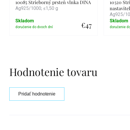
10085 Strieborný prsteň vlnka DINA
10320 Str
nastavite
Ag925/1000; ≤1,50 g
Ag925/100
Skladom
Skladom
€47
Detail
Hodnotenie tovaru
Pridať hodnotenie