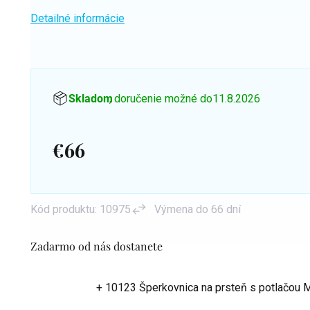
Detailné informácie
Skladom
, doručenie možné do
11.8.2026
€66
Jednotková
cena:
Kód produktu:
10975
Výmena do 66 dní
Zadarmo od nás dostanete
+ 10123 Šperkovnica na prsteň s potlačou