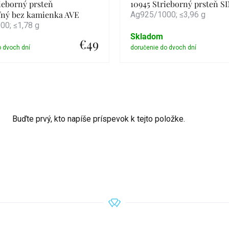
ieborný prsteň
10945 Strieborný prsteň S
ľný bez kamienka AVE
Ag925/1000; ≤3,96 g
0; ≤1,78 g
Skladom
€49
Detail
Detail
Buďte prvý, kto napíše príspevok k tejto položke.