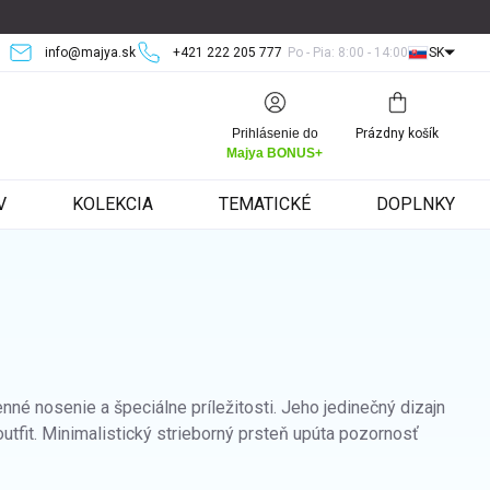
info@majya.sk
+421 222 205 777
Po - Pia: 8:00 - 14:00
SK
Nákupný
Prihlásenie do
Prázdny košík
košík
Majya BONUS+
V
KOLEKCIA
TEMATICKÉ
DOPLNKY
né nosenie a špeciálne príležitosti. Jeho jedinečný dizajn
outfit. Minimalistický strieborný prsteň upúta pozornosť