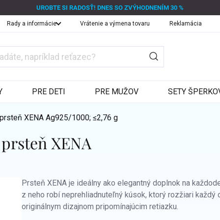
UROBTE SI RADOSŤ! DNES SO ZVÝHODNENÍM 30 %
Rady a informácie
Vrátenie a výmena tovaru
Reklamácia
Y
PRE DETI
PRE MUŽOV
SETY ŠPERKO
ý prsteň XENA
Ag925/1000; ≤2,76 g
ý prsteň XENA
Prsteň XENA je ideálny ako elegantný doplnok na každoden
z neho robí neprehliadnuteľný kúsok, ktorý rozžiari každý 
originálnym dizajnom pripomínajúcim retiazku.