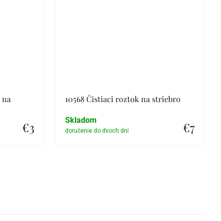
a na
10568 Čistiaci roztok na striebro
Skladom
€3
€7
Detail