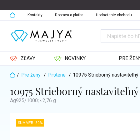
Prejsť
na
obsah
Kontakty
Doprava a platba
Hodnotenie obchodu
ZĽAVY
NOVINKY
PRE ŽEN
/
Pre ženy
/
Prstene
/
10975 Strieborný nastaviteľn
Domov
10975 Strieborný nastaviteľn
Ag925/1000; ≤2,76 g
SUMMER -30%