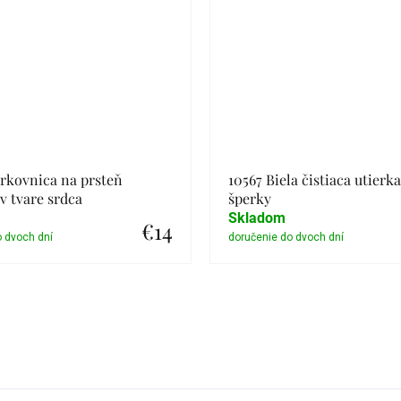
rkovnica na prsteň
10567 Biela čistiaca utierk
 tvare srdca
šperky
Skladom
€14
Detail
Detail