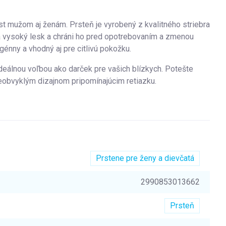
st mužom aj ženám. Prsteň je vyrobený z kvalitného striebra
a vysoký lesk a chráni ho pred opotrebovaním a zmenou
génny a vhodný aj pre citlivú pokožku.
ideálnou voľbou ako darček pre vašich blízkych. Potešte
obvyklým dizajnom pripomínajúcim retiazku.
Prstene pre ženy a dievčatá
2990853013662
Prsteň