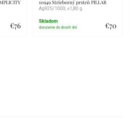
IMPLICITY
10949 Strieborný prsteň PILLAR
Ag925/1000; ≤1,80 g
Skladom
€76
€70
Detail