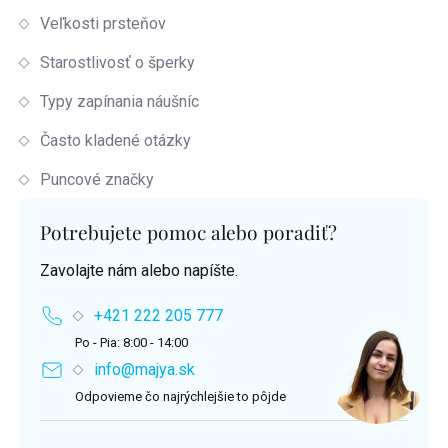
Veľkosti prsteňov
Starostlivosť o šperky
Typy zapínania náušníc
Často kladené otázky
Puncové značky
Potrebujete pomoc alebo poradiť?
Zavolajte nám alebo napíšte.
+421 222 205 777
Po - Pia: 8:00 - 14:00
info@majya.sk
Odpovieme čo najrýchlejšie to pôjde