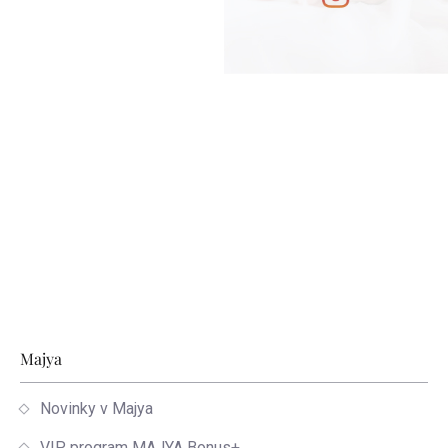
Zápätie
Majya
Novinky v Majya
VIP program MAJYA Bonus+