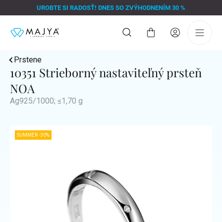
Prejsť
UROBTE SI RADOSŤ! DNES SO ZVÝHODNENÍM 30 %
na
obsah
Nákupný
košík
Prstene
10351 Strieborný nastaviteľný prsteň
NOA
Ag925/1000; ≤1,70 g
SUMMER -30%