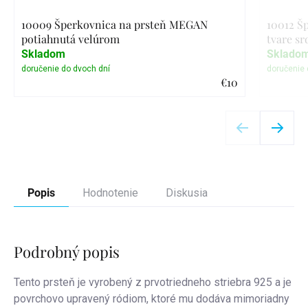
10009 Šperkovnica na prsteň MEGAN
10012 Š
potiahnutá velúrom
tvare sr
Skladom
Sklado
€10
Detail
Popis
Hodnotenie
Diskusia
Podrobný popis
Tento prsteň je vyrobený z prvotriedneho striebra 925 a je
povrchovo upravený ródiom, ktoré mu dodáva mimoriadny