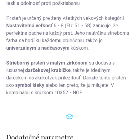
lesk a odolnosť proti poškriabaniu.
Prsteň je určený pre ženy všetkých vekových kategórií.
Nastaviteľná veľkosť
6 - 8 (EÚ: 51 - 58) zaručuje, že
perfektne padne na každý prst. Jeho neutrálna strieborná
farba sa hodí ku každému oblečeniu, takže je
univerzálnym
a
nadčasovým
kúskom.
Strieborný prsteň s malým zirkónom
sa dodáva v
luxusnej
darčekovej krabičke
, takže je ideálnym
darčekom na akúkoľvek príležitosť. Darujte tento prsteň
ako
symbol lásky
alebo len preto, že ju milujete. V
kombinácii s krúžkom 10352 - NOE.
Dodatočné parametre