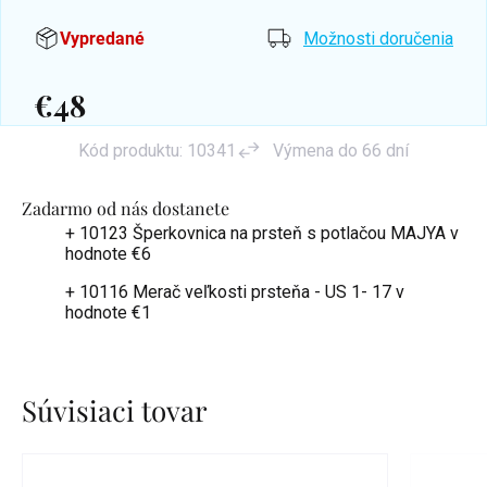
Vypredané
Možnosti doručenia
€48
Jednotková
Kód produktu:
10341
Výmena do 66 dní
cena:
Zadarmo od nás dostanete
+ 10123 Šperkovnica na prsteň s potlačou MAJYA
v
hodnote €6
+ 10116 Merač veľkosti prsteňa - US 1- 17
v
hodnote €1
Súvisiaci tovar