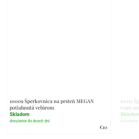
10009 Šperkovnica na prsteň MEGAN
10012 Š
potiahnutá velúrom
tvare sr
Skladom
Sklado
€10