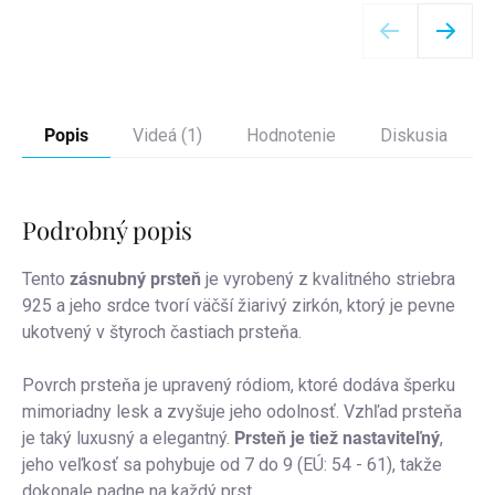
Detail
Popis
Videá (1)
Hodnotenie
Diskusia
Podrobný popis
Tento
zásnubný prsteň
je vyrobený z kvalitného striebra
925 a jeho srdce tvorí väčší žiarivý zirkón, ktorý je pevne
ukotvený v štyroch častiach prsteňa.
Povrch prsteňa je upravený ródiom, ktoré dodáva šperku
mimoriadny lesk a zvyšuje jeho odolnosť. Vzhľad prsteňa
je taký luxusný a elegantný.
Prsteň je tiež
nastaviteľný
,
jeho veľkosť sa pohybuje od 7 do 9 (EÚ: 54 - 61), takže
dokonale padne na každý prst.