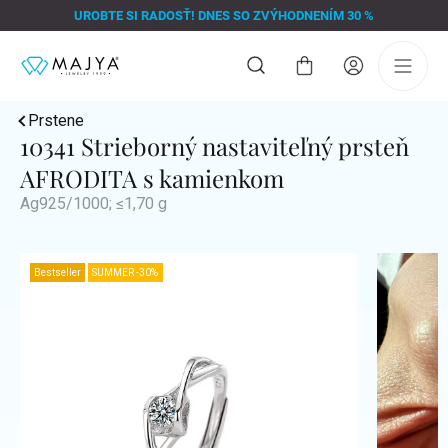
Prejsť
UROBTE SI RADOSŤ! DNES SO ZVÝHODNENÍM 30 %
na
obsah
Nákupný
košík
Prstene
10341 Strieborný nastaviteľný prsteň
AFRODITA s kamienkom
Ag925/1000; ≤1,70 g
Bestseller
SUMMER -30%