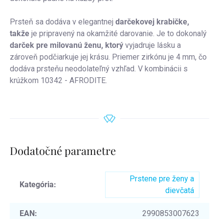
Prsteň sa dodáva v elegantnej
darčekovej krabičke,
takže
je pripravený na okamžité darovanie. Je to dokonalý
darček pre milovanú ženu, ktorý
vyjadruje lásku a
zároveň podčiarkuje jej krásu.
Priemer zirkónu je 4 mm, čo
dodáva prsteňu neodolateľný vzhľad. V kombinácii s
krúžkom 10342 - AFRODITE.
Dodatočné parametre
Prstene pre ženy a
Kategória
:
dievčatá
EAN
:
2990853007623