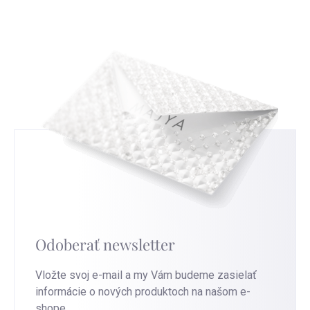
našich služeb. Pro nejrychlejší výměnu přejděte na
strieborné šperky, ktoré nosíte.
túto stránku
.
Odoberať newsletter
Vložte svoj e-mail a my Vám budeme zasielať
informácie o nových produktoch na našom e-
shope.