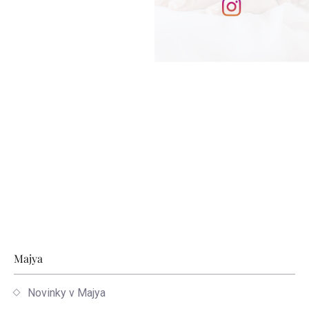
Zápätie
Majya
Novinky v Majya