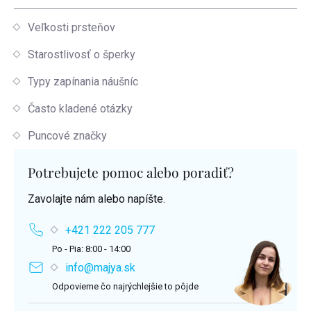
Veľkosti prsteňov
Starostlivosť o šperky
Typy zapínania náušníc
Často kladené otázky
Puncové značky
Potrebujete pomoc alebo poradiť?
Zavolajte nám alebo napíšte.
+421 222 205 777
Po - Pia: 8:00 - 14:00
info@majya.sk
Odpovieme čo najrýchlejšie to pôjde