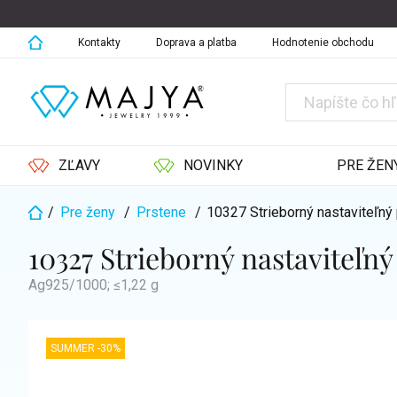
Prejsť
na
obsah
Kontakty
Doprava a platba
Hodnotenie obchodu
ZĽAVY
NOVINKY
PRE ŽEN
/
Pre ženy
/
Prstene
/
10327 Strieborný nastaviteľn
Domov
10327 Strieborný nastaviteľ
Ag925/1000; ≤1,22 g
SUMMER -30%