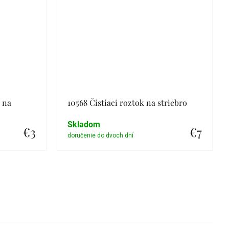
a na
10568 Čistiaci roztok na striebro
Skladom
€3
€7
Detail