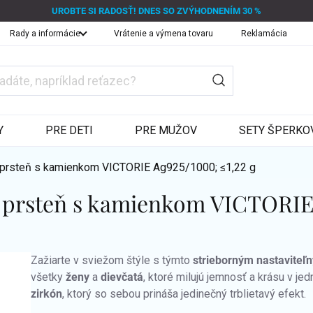
UROBTE SI RADOSŤ! DNES SO ZVÝHODNENÍM 30 %
Rady a informácie
Vrátenie a výmena tovaru
Reklamácia
Y
PRE DETI
PRE MUŽOV
SETY ŠPERKO
ý prsteň s kamienkom VICTORIE
Ag925/1000; ≤1,22 g
ný prsteň s kamienkom VICTORI
Zažiarte v sviežom štýle s týmto
strieborným nastavite
všetky
ženy
a
dievčatá
, ktoré milujú jemnosť a krásu v j
zirkón
, ktorý so sebou prináša jedinečný trblietavý efekt.