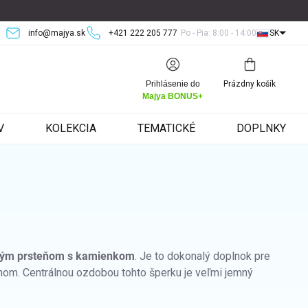
info@majya.sk
+421 222 205 777
Po - Pia: 8:00 - 14:00
SK
Nákupný
Prihlásenie do
Prázdny košík
košík
Majya BONUS+
V
KOLEKCIA
TEMATICKÉ
DOPLNKY
E
ľným prsteňom s kamienkom
. Je to dokonalý doplnok pre
ednom. Centrálnou ozdobou tohto šperku je veľmi jemný