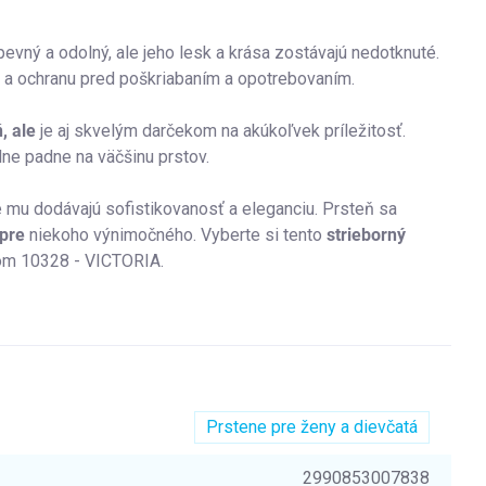
pevný a odolný, ale jeho lesk a krása zostávajú nedotknuté.
k a ochranu pred poškriabaním a opotrebovaním.
, ale
je aj skvelým darčekom na akúkoľvek príležitosť.
lne padne na väčšinu prstov.
ré mu dodávajú sofistikovanosť a eleganciu. Prsteň sa
pre
niekoho výnimočného. Vyberte si tento
strieborný
kom 10328 - VICTORIA.
Prstene pre ženy a dievčatá
2990853007838