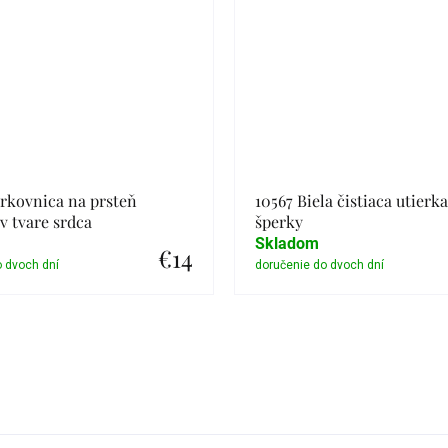
rkovnica na prsteň
10567 Biela čistiaca utierk
 tvare srdca
šperky
Skladom
€14
Detail
Detail