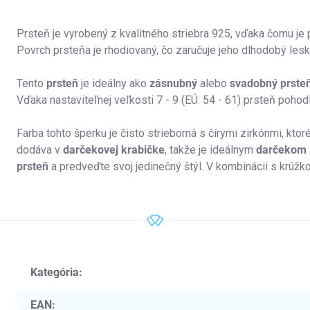
Prsteň je vyrobený z kvalitného striebra 925, vďaka čomu je 
Povrch prsteňa je rhodiovaný, čo zaručuje jeho dlhodobý les
Tento
prsteň
je ideálny ako
zásnubný
alebo
svadobný prsteň
Vďaka nastaviteľnej veľkosti 7 - 9 (EÚ: 54 - 61) prsteň pohod
Farba tohto šperku je čisto strieborná s čírymi zirkónmi, kto
dodáva v
darčekovej krabičke
, takže je ideálnym
darčekom 
prsteň
a predveďte svoj jedinečný štýl. V kombinácii s krúž
Kategória
:
EAN
: