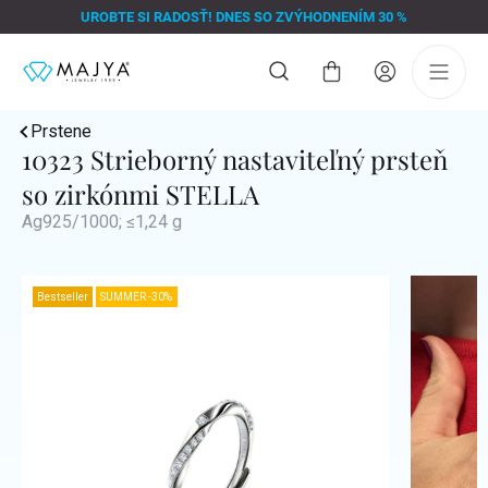
Prejsť
UROBTE SI RADOSŤ! DNES SO ZVÝHODNENÍM 30 %
na
obsah
Nákupný
košík
Prstene
10323 Strieborný nastaviteľný prsteň
so zirkónmi STELLA
Ag925/1000; ≤1,24 g
Bestseller
SUMMER -30%