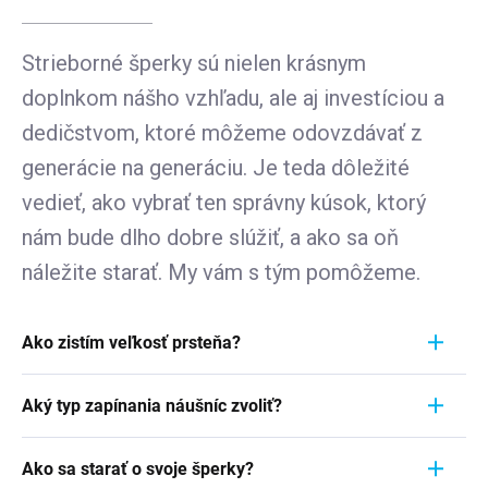
Strieborné šperky sú nielen krásnym
doplnkom nášho vzhľadu, ale aj investíciou a
dedičstvom, ktoré môžeme odovzdávať z
generácie na generáciu. Je teda dôležité
vedieť, ako vybrať ten správny kúsok, ktorý
nám bude dlho dobre slúžiť, a ako sa oň
náležite starať. My vám s tým pomôžeme.
Ako zistím veľkosť prsteňa?
Meranie prstienka je rýchly a jednoduchý proces.
Aký typ zapínania náušníc zvoliť?
Aby ste zistili jeho veľkosť, vezmite pravítko a
položte ho priamo na prstienok, ktorý momentálne
Pri výbere typu zapínania náušníc zvážte
nosíte. Dôležité je zamerať sa na jeho VNÚTORNÝ
Ako sa starať o svoje šperky?
pohodlie, bezpečnosť a štýl náušníc. Strieborné