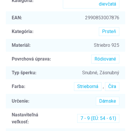
Kategória
:
dievčatá
EAN
:
2990853007876
Kategória
:
Prsteň
Materiál
:
Striebro 925
Povrchová úprava
:
Ródiované
Typ šperku
:
Snubné, Zásnubný
Farba
:
Strieborná
,
Číra
Určenie
:
Dámske
Nastaviteľná
7 - 9 (EÚ: 54 - 61)
veľkosť
: