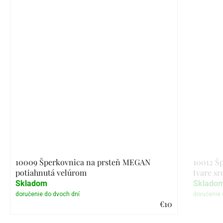
10009 Šperkovnica na prsteň MEGAN
10012 Š
potiahnutá velúrom
tvare sr
Skladom
Sklado
€10