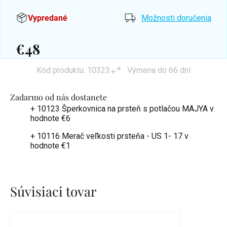
Vypredané
Možnosti doručenia
€48
Jednotková
Kód produktu:
10323
Výmena do 66 dní
cena:
Zadarmo od nás dostanete
+ 10123 Šperkovnica na prsteň s potlačou MAJYA
v
hodnote €6
+ 10116 Merač veľkosti prsteňa - US 1- 17
v
hodnote €1
Súvisiaci tovar