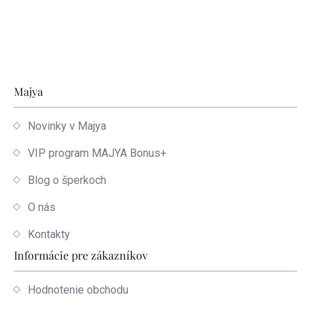
Zápätie
Majya
Novinky v Majya
VIP program MAJYA Bonus+
Blog o šperkoch
O nás
Kontakty
Informácie pre zákazníkov
Hodnotenie obchodu