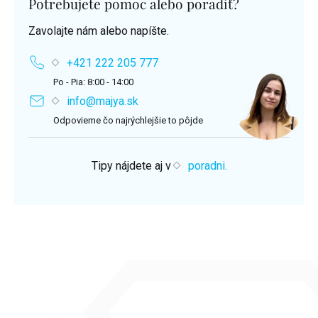
Potrebujete pomoc alebo poradiť?
Zavolajte nám alebo napíšte.
+421 222 205 777
Po - Pia: 8:00 - 14:00
info@majya.sk
Odpovieme čo najrýchlejšie to pôjde
Tipy nájdete aj v
poradni.