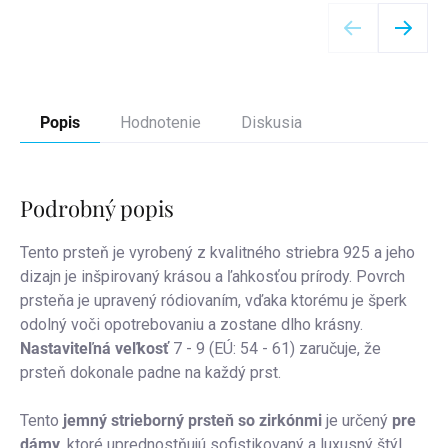
Detail
Popis
Hodnotenie
Diskusia
Podrobný popis
Tento prsteň je vyrobený z kvalitného striebra 925 a jeho
dizajn je inšpirovaný krásou a ľahkosťou prírody.
Povrch
prsteňa je upravený ródiovaním, vďaka ktorému je šperk
odolný voči opotrebovaniu a zostane dlho krásny.
Nastaviteľná veľkosť
7 - 9 (EÚ: 54 - 61) zaručuje, že
prsteň dokonale padne na každý prst.
Tento
jemný strieborný prsteň so zirkónmi
je určený
pre
dámy,
ktoré uprednostňujú sofistikovaný a luxusný štýl.