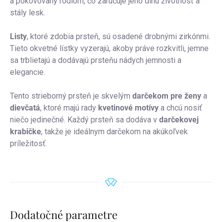
a pokovovaný ródiom, čo zaručuje jeho dlhú životnosť a
stály lesk.
Listy
, ktoré zdobia prsteň, sú osadené drobnými zirkónmi.
Tieto okvetné lístky vyzerajú, akoby práve rozkvitli, jemne
sa trblietajú a dodávajú prsteňu nádych jemnosti a
elegancie.
Tento strieborný prsteň je skvelým
darčekom pre ženy
a
dievčatá
, ktoré majú rady
kvetinové motívy
a chcú nosiť
niečo jedinečné. Každý prsteň sa dodáva v
darčekovej
krabičke
, takže je ideálnym darčekom na akúkoľvek
príležitosť.
Dodatočné parametre