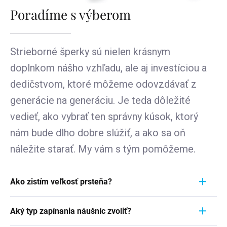
Poradíme s výberom
Strieborné šperky sú nielen krásnym
doplnkom nášho vzhľadu, ale aj investíciou a
dedičstvom, ktoré môžeme odovzdávať z
generácie na generáciu. Je teda dôležité
vedieť, ako vybrať ten správny kúsok, ktorý
nám bude dlho dobre slúžiť, a ako sa oň
náležite starať. My vám s tým pomôžeme.
Ako zistím veľkosť prsteňa?
Meranie prstienka je rýchly a jednoduchý proces.
Aký typ zapínania náušníc zvoliť?
Aby ste zistili jeho veľkosť, vezmite pravítko a
položte ho priamo na prstienok, ktorý momentálne