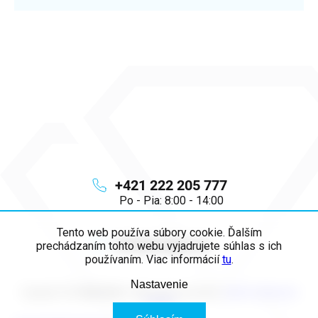
+421 222 205 777
Po - Pia: 8:00 - 14:00
Tento web používa súbory cookie. Ďalším
info
@
majya.sk
prechádzaním tohto webu vyjadrujete súhlas s ich
používaním. Viac informácií
tu
.
Nastavenie
Copyright 2026
MAJYA SK
. Všetky práva vyhradené.
Upraviť nastavenie
cookies