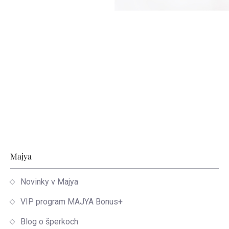
Zápätie
Majya
Novinky v Majya
VIP program MAJYA Bonus+
Blog o šperkoch