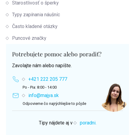
Starostlivosť o šperky
Typy zapínania náušníc
Často kladené otázky
Puncové značky
Potrebujete pomoc alebo poradiť?
Zavolajte nám alebo napíšte.
+421 222 205 777
Po - Pia: 8:00 - 14:00
info@majya.sk
Odpovieme čo najrýchlejšie to pôjde
Tipy nájdete aj v
poradni.