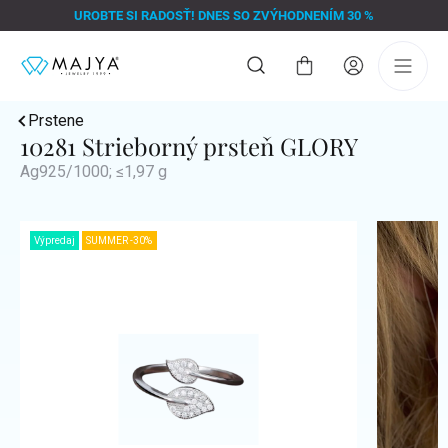
Prejsť
UROBTE SI RADOSŤ! DNES SO ZVÝHODNENÍM 30 %
na
obsah
Nákupný
košík
Prstene
10281 Strieborný prsteň GLORY
Ag925/1000; ≤1,97 g
Výpredaj
SUMMER -30%