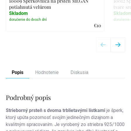
10009 Šperkovnica na prsteň MEGAN
10012 Š
potiahnutá velúrom
tvare sr
Skladom
Sklado
€10
Detail
Popis
Hodnotenie
Diskusia
Podrobný popis
Strieborný prsteň s dvoma trblietavými lístkami
je šperk,
ktorý upúta pozornosť svojím jedinečným dizajnom a
kvalitným spracovaním. Je vyrobený zo striebra 925/1000