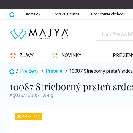
Prejsť
na
obsah
Kontakty
Doprava a platba
Hodnotenie obchodu
ZĽAVY
NOVINKY
PRE ŽEN
/
Pre ženy
/
Prstene
/
10087 Strieborný prsteň srdc
Domov
10087 Strieborný prsteň srd
Ag925/1000; ≤1,94 g
SUMMER -30%