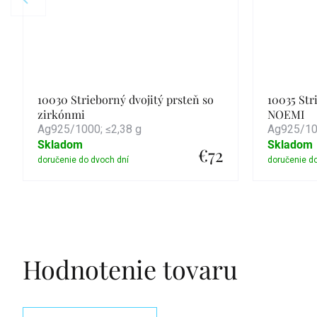
10030 Strieborný dvojitý prsteň so
10035 Str
zirkónmi
NOEMI
Ag925/1000; ≤2,38 g
Ag925/100
Skladom
Skladom
€72
Detail
Hodnotenie tovaru