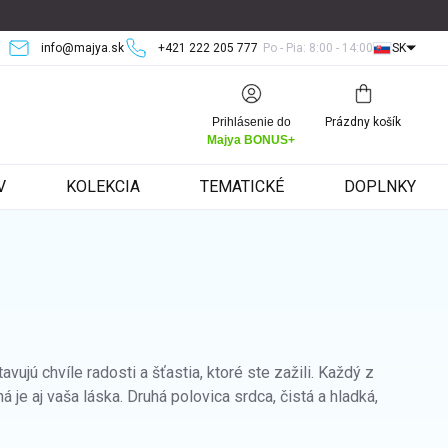
info@majya.sk
+421 222 205 777
Po - Pia: 8:00 - 14:00
SK
Nákupný
Prihlásenie do
Prázdny košík
košík
Majya BONUS+
V
KOLEKCIA
TEMATICKÉ
DOPLNKY
vujú chvíle radosti a šťastia, ktoré ste zažili. Každý z
á je aj vaša láska.
Druhá polovica srdca, čistá a hladká,