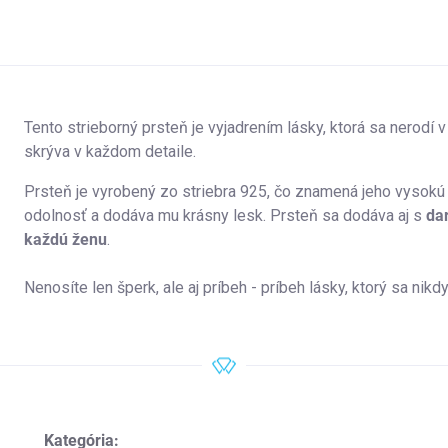
Tento strieborný prsteň je vyjadrením lásky, ktorá sa nerodí v
skrýva v každom detaile.
Prsteň je vyrobený zo striebra 925, čo znamená jeho vysokú 
odolnosť a dodáva mu krásny lesk. Prsteň sa dodáva aj s
da
každú ženu
.
Nenosíte len šperk, ale aj príbeh - príbeh lásky, ktorý sa nikd
Kategória
: