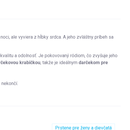
 noci, ale vyviera z hĺbky srdca. A jeho zvláštny príbeh sa
kvalitu a odolnosť. Je pokovovaný ródiom, čo zvyšuje jeho
rčekovou krabičkou
, takže je ideálnym
darčekom pre
y nekončí.
Prstene pre ženy a dievčatá