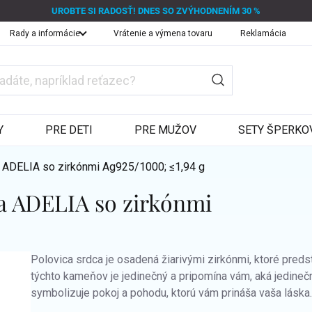
UROBTE SI RADOSŤ! DNES SO ZVÝHODNENÍM 30 %
Rady a informácie
Vrátenie a výmena tovaru
Reklamácia
Y
PRE DETI
PRE MUŽOV
SETY ŠPERKO
a ADELIA so zirkónmi
Ag925/1000; ≤1,94 g
ca ADELIA so zirkónmi
Polovica srdca je osadená žiarivými zirkónmi, ktoré predsta
týchto kameňov je jedinečný a pripomína vám, aká jedinečn
symbolizuje pokoj a pohodu, ktorú vám prináša vaša láska.