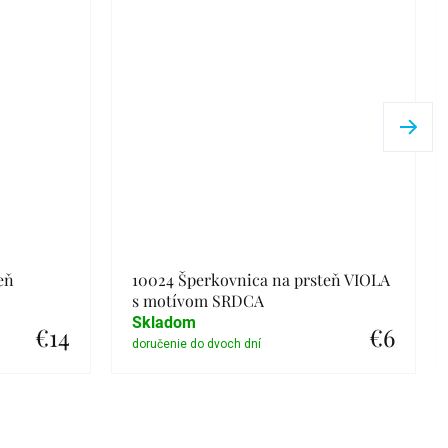
eň
10024 Šperkovnica na prsteň VIOLA
s motívom SRDCA
Skladom
€14
€6
Detail