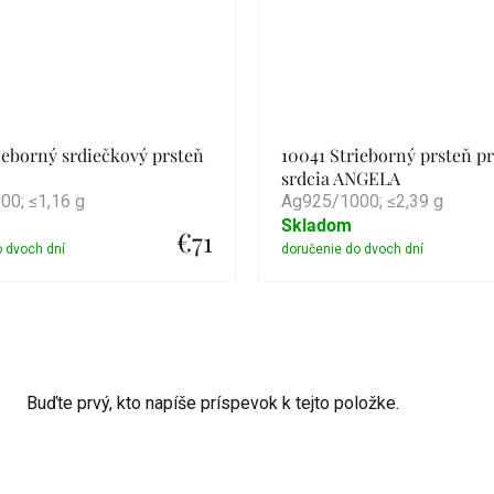
ieborný srdiečkový prsteň
10041 Strieborný prsteň p
srdcia ANGELA
0; ≤1,16 g
Ag925/1000; ≤2,39 g
Skladom
€71
Detail
Detail
Buďte prvý, kto napíše príspevok k tejto položke.