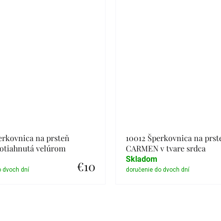
erkovnica na prsteň
10012 Šperkovnica na prst
tiahnutá velúrom
CARMEN v tvare srdca
Skladom
€10
Detail
Detail