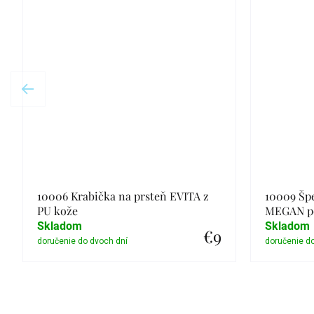
10006 Krabička na prsteň EVITA z
10009 Šp
PU kože
MEGAN po
Skladom
Skladom
€9
Detail