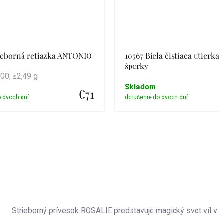
rieborná retiazka ANTONIO
10567 Biela čistiaca utierk
šperky
0; ≤2,49 g
Skladom
€71
Detail
Detail
Strieborný prívesok ROSALIE predstavuje magický svet víl 