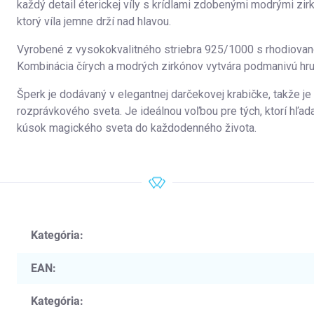
každý detail éterickej víly s krídlami zdobenými modrými zirk
ktorý víla jemne drží nad hlavou.
Vyrobené z vysokokvalitného striebra 925/1000 s rhodiovano
Kombinácia čírych a modrých zirkónov vytvára podmanivú hru s
Šperk je dodávaný v elegantnej darčekovej krabičke, takže j
rozprávkového sveta. Je ideálnou voľbou pre tých, ktorí hľa
kúsok magického sveta do každodenného života.
Kategória
:
EAN
:
Kategória
: