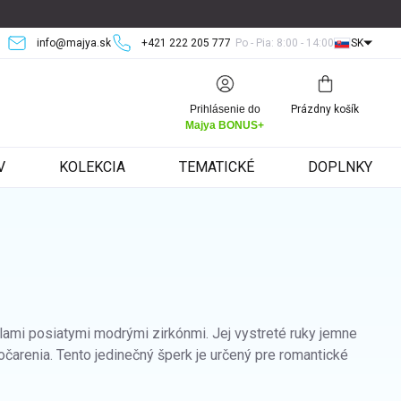
info@majya.sk
+421 222 205 777
Po - Pia: 8:00 - 14:00
SK
Nákupný
Prihlásenie do
Prázdny košík
košík
Majya BONUS+
V
KOLEKCIA
TEMATICKÉ
DOPLNKY
lami posiatymi modrými zirkónmi. Jej vystreté ruky jemne
očarenia. Tento jedinečný šperk je určený pre romantické