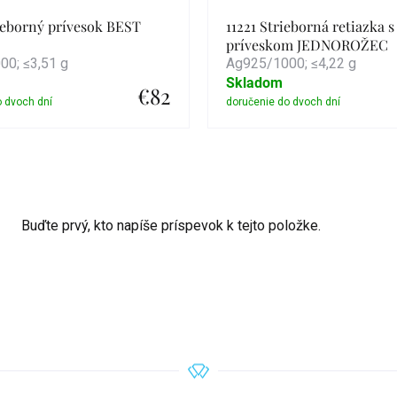
ieborný prívesok BEST
11221 Strieborná retiazka s
príveskom JEDNOROŽEC
0; ≤3,51 g
Ag925/1000; ≤4,22 g
Skladom
€82
Detail
Detail
Buďte prvý, kto napíše príspevok k tejto položke.