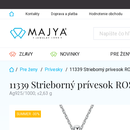
Prejsť
na
obsah
Kontakty
Doprava a platba
Hodnotenie obchodu
ZĽAVY
NOVINKY
PRE ŽEN
/
Pre ženy
/
Prívesky
/
11339 Strieborný prívesok 
Domov
11339 Strieborný prívesok R
Ag925/1000; ≤2,63 g
SUMMER -30%