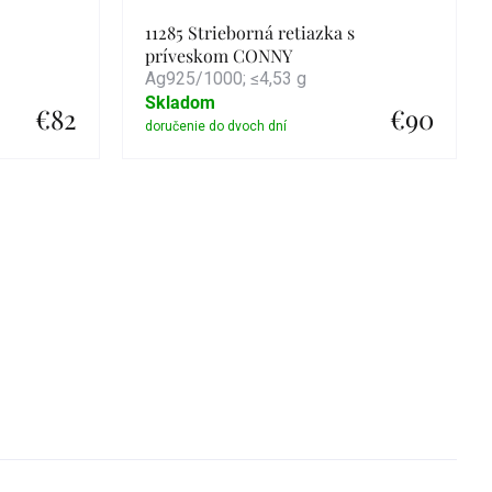
11285 Strieborná retiazka s
príveskom CONNY
Ag925/1000; ≤4,53 g
Skladom
€82
€90
Detail