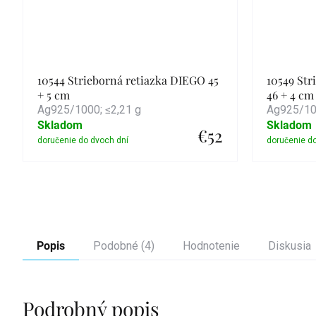
10544 Strieborná retiazka DIEGO 45
10549 St
+ 5 cm
46 + 4 cm
Ag925/1000; ≤2,21 g
Ag925/100
Skladom
Skladom
€52
Detail
Popis
Podobné (4)
Hodnotenie
Diskusia
Podrobný popis