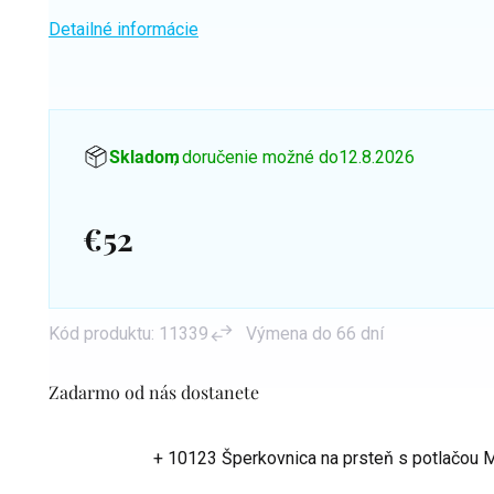
Detailné informácie
Skladom
, doručenie možné do
12.8.2026
€52
Jednotková
cena:
Kód produktu:
11339
Výmena do 66 dní
Zadarmo od nás dostanete
+ 10123 Šperkovnica na prsteň s potlačou