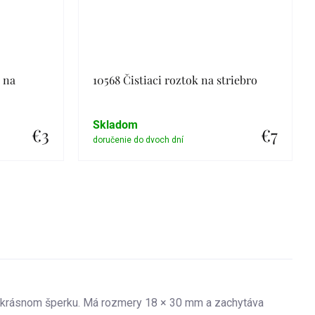
a na
10568 Čistiaci roztok na striebro
Skladom
€3
€7
Detail
v krásnom šperku. Má rozmery 18 × 30 mm a zachytáva