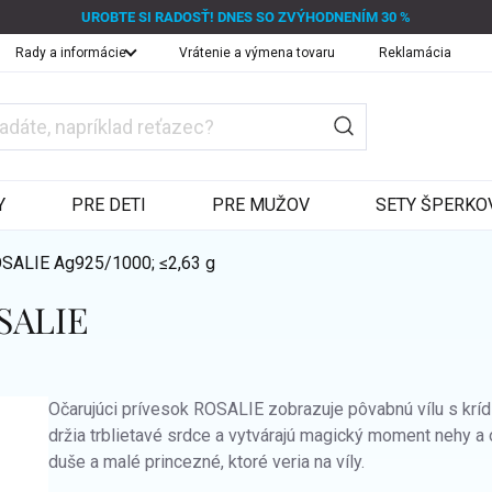
UROBTE SI RADOSŤ! DNES SO ZVÝHODNENÍM 30 %
Rady a informácie
Vrátenie a výmena tovaru
Reklamácia
Y
PRE DETI
PRE MUŽOV
SETY ŠPERKO
ROSALIE
Ag925/1000; ≤2,63 g
OSALIE
Očarujúci prívesok ROSALIE zobrazuje pôvabnú vílu s kríd
držia trblietavé srdce a vytvárajú magický moment nehy a 
duše a malé princezné, ktoré veria na víly.