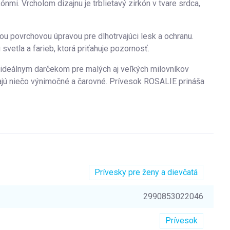
ónmi. Vrcholom dizajnu je trblietavý zirkón v tvare srdca,
u povrchovou úpravou pre dlhotrvajúci lesk a ochranu.
vetla a farieb, ktorá priťahuje pozornosť.
e ideálnym darčekom pre malých aj veľkých milovníkov
dajú niečo výnimočné a čarovné. Prívesok ROSALIE prináša
Prívesky pre ženy a dievčatá
2990853022046
Prívesok