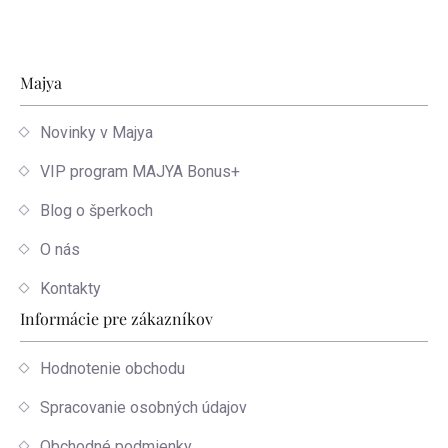
Zápätie
Majya
Novinky v Majya
VIP program MAJYA Bonus+
Blog o šperkoch
O nás
Kontakty
Informácie pre zákazníkov
Hodnotenie obchodu
Spracovanie osobných údajov
Obchodné podmienky