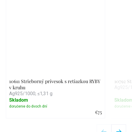
10611 Strieborný prívesok s retiazkou RYBY
10792 S
v kruhu
Ag925/1
Ag925/1000; ≤1,31 g
Skladom
Sklado
€75
Detail