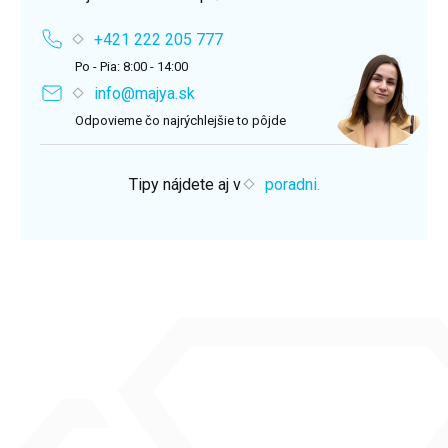
+421 222 205 777
Po - Pia: 8:00 - 14:00
info@majya.sk
Odpovieme čo najrýchlejšie to pôjde
Tipy nájdete aj v
poradni.