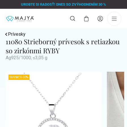
Prejsť
UROBTE SI RADOSŤ! DNES SO ZVÝHODNENÍM 30 %
na
obsah
Nákupný
košík
Prívesky
11080 Strieborný prívesok s retiazkou
so zirkónmi RYBY
Ag925/1000; ≤3,05 g
SUMMER -30%