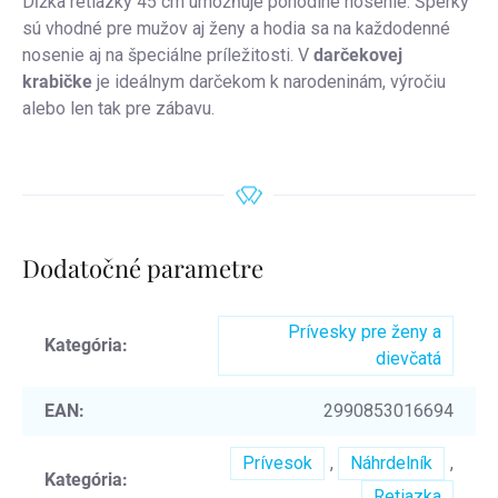
Dĺžka retiazky 45 cm umožňuje pohodlné nosenie. Šperky
sú vhodné pre mužov aj ženy a hodia sa na každodenné
nosenie aj na špeciálne príležitosti. V
darčekovej
krabičke
je ideálnym darčekom k narodeninám, výročiu
alebo len tak pre zábavu.
Dodatočné parametre
Prívesky pre ženy a
Kategória
:
dievčatá
EAN
:
2990853016694
Prívesok
,
Náhrdelník
,
Kategória
:
Retiazka