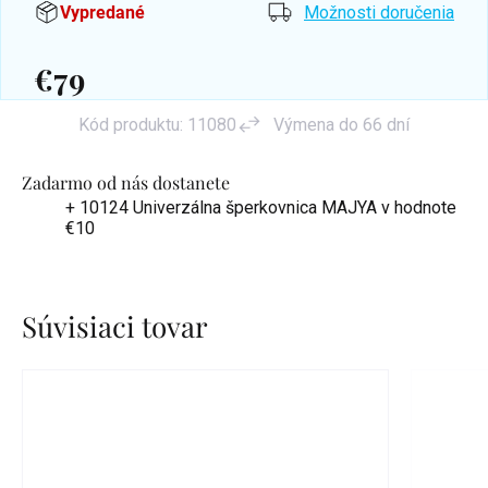
Vypredané
Možnosti doručenia
€79
Jednotková
Kód produktu:
11080
Výmena do 66 dní
cena:
Zadarmo od nás dostanete
+ 10124 Univerzálna šperkovnica MAJYA
v hodnote
€10
Súvisiaci tovar