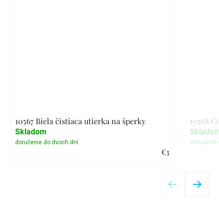
10567 Biela čistiaca utierka na šperky
10568 Či
Skladom
Sklado
€3
Detail