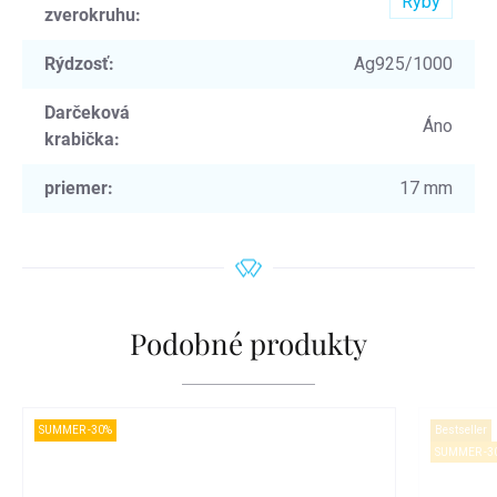
Ryby
zverokruhu
:
Rýdzosť
:
Ag925/1000
Darčeková
Áno
krabička
:
priemer
:
17 mm
Podobné produkty
SUMMER -30%
Bestseller
SUMMER -3