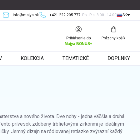
info@majya.sk
+421 222 205 777
Po - Pia: 8:00 - 14:00
SK
Nákupný
Prihlásenie do
Prázdny košík
košík
Majya BONUS+
V
KOLEKCIA
TEMATICKÉ
DOPLNKY
rstva a nového života. Dve nohy - jedna väčšia a druhá
Tento prívesok zdobený trblietavými zirkónmi je ideálnym
ky. Jemný dizajn na ródiovanej retiazke zvýrazní každý