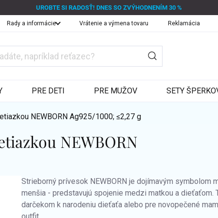
UROBTE SI RADOSŤ! DNES SO ZVÝHODNENÍM 30 %
Rady a informácie
Vrátenie a výmena tovaru
Reklamácia
Y
PRE DETI
PRE MUŽOV
SETY ŠPERKO
s retiazkou NEWBORN
Ag925/1000; ≤2,27 g
s retiazkou NEWBORN
Strieborný prívesok NEWBORN je dojímavým symbolom mate
menšia - predstavujú spojenie medzi matkou a dieťaťom. 
darčekom k narodeniu dieťaťa alebo pre novopečené mamič
outfit.