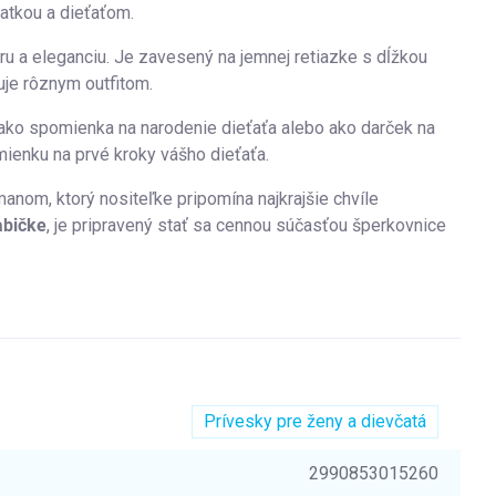
atkou a dieťaťom.
kru a eleganciu. Je zavesený na jemnej retiazke s dĺžkou
je rôznym outfitom.
o spomienka na narodenie dieťaťa alebo ako darček na
mienku na prvé kroky vášho dieťaťa.
anom, ktorý nositeľke pripomína najkrajšie chvíle
abičke
, je pripravený stať sa cennou súčasťou šperkovnice
Prívesky pre ženy a dievčatá
2990853015260