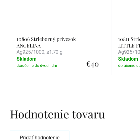
10806 Strieborný prívesok
10811 Str
ANGELINA
LITTLE F
Ag925/1000; ≤1,70 g
Ag925/100
Skladom
Skladom
€40
Detail
Hodnotenie tovaru
Pridať hodnotenie