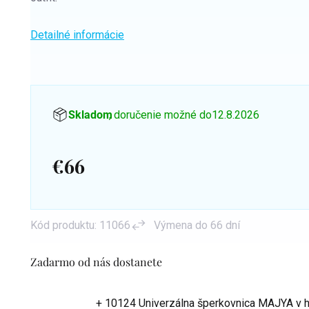
Detailné informácie
Skladom
, doručenie možné do
12.8.2026
€66
Jednotková
cena:
Kód produktu:
11066
Výmena do 66 dní
Zadarmo od nás dostanete
+ 10124 Univerzálna šperkovnica MAJYA
v 