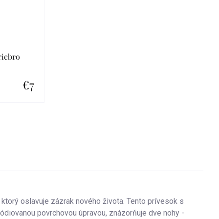
riebro
€7
ktorý oslavuje zázrak nového života. Tento prívesok s
ródiovanou povrchovou úpravou, znázorňuje dve nohy -