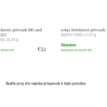
ieborný prívesok BIG and
10841 Strieborný príveso
EET
Ag925/1000; ≤1,57 g
0; ≤2,34 g
Skladom
€52
Detail
Detail
Buďte prvý, kto napíše príspevok k tejto položke.