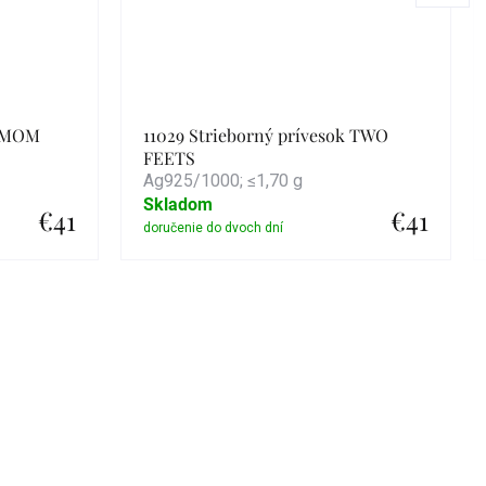
k MOM
11029 Strieborný prívesok TWO
FEETS
Ag925/1000; ≤1,70 g
Skladom
€41
€41
Detail