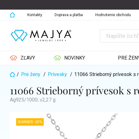
Prejsť
na
obsah
Kontakty
Doprava a platba
Hodnotenie obchodu
ZĽAVY
NOVINKY
PRE ŽEN
/
Pre ženy
/
Prívesky
/
11066 Strieborný prívesok 
Domov
11066 Strieborný prívesok 
Ag925/1000; ≤2,27 g
SUMMER -30%