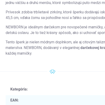
jednu väčšiu a druhú menšiu, ktoré symbolizujú puto medzi m
Prívesok zdobia trblietavé zirkóny, ktoré šperku dodávajú is
45,5 cm, vďaka čomu sa pohodlne nosí a ľahko sa prispôsobu
NEWBORN je ideálnym darčekom pre novopečené mamičky, ak
detskú oslavu. Je to tiež krásny spôsob, ako si uchovať spo
Tento šperk je nielen módnym doplnkom, ale aj citovým talizm
materstva. NEWBORN, dodávaný v elegantnej
darčekovej kr
každej mamičky.
Kategória
:
EAN
: