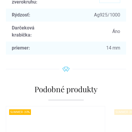
zverokruhu
:
Rýdzosť
:
Ag925/1000
Darčeková
Áno
krabička
:
priemer
:
14 mm
Podobné produkty
SUMMER -30%
SUMMER -3