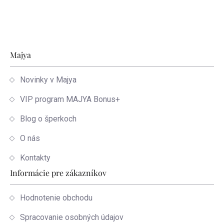
Zápätie
Majya
Novinky v Majya
VIP program MAJYA Bonus+
Blog o šperkoch
O nás
Kontakty
Informácie pre zákazníkov
Hodnotenie obchodu
Spracovanie osobných údajov