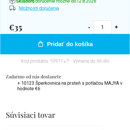
Skladom
, doručenie možné do
12.8.2026
Možnosti doručenia
€35
Jednotková
cena:
Pridať do košíka
Kód produktu:
10911
Výmena do 66 dní
Zadarmo od nás dostanete
+ 10123 Šperkovnica na prsteň s potlačou MAJYA
v
hodnote €6
Súvisiaci tovar