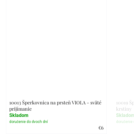
10013 Šperkovnica na prsteň VIOLA - sväté
10019 Š
prijímanie
krstiny
Skladom
Sklado
€6