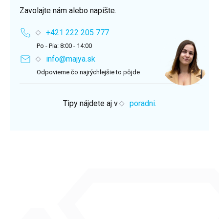
Zavolajte nám alebo napíšte.
+421 222 205 777
Po - Pia: 8:00 - 14:00
info@majya.sk
Odpovieme čo najrýchlejšie to pôjde
Tipy nájdete aj v
poradni.