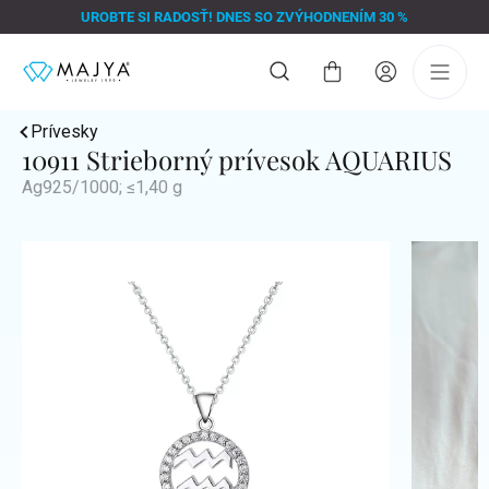
Prejsť
UROBTE SI RADOSŤ! DNES SO ZVÝHODNENÍM 30 %
na
obsah
Nákupný
košík
Prívesky
10911 Strieborný prívesok AQUARIUS
Ag925/1000; ≤1,40 g