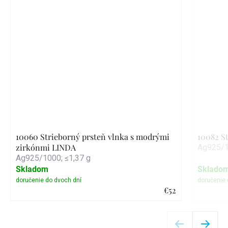
10060 Strieborný prsteň vlnka s modrými
10082 S
zirkónmi LINDA
Ag925/1
Ag925/1000; ≤1,37 g
Skladom
Sklado
€52
Detail