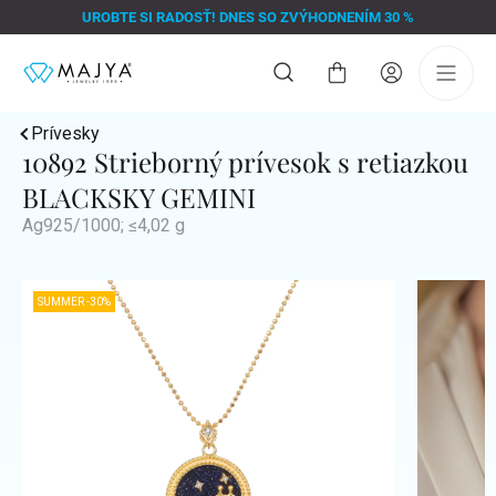
Prejsť
UROBTE SI RADOSŤ! DNES SO ZVÝHODNENÍM 30 %
na
obsah
Nákupný
košík
Prívesky
10892 Strieborný prívesok s retiazkou
BLACKSKY GEMINI
Ag925/1000; ≤4,02 g
SUMMER -30%