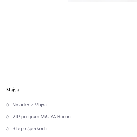
Zápätie
Majya
Novinky v Majya
VIP program MAJYA Bonus+
Blog o šperkoch