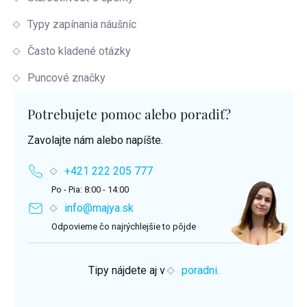
Typy zapínania náušníc
Často kladené otázky
Puncové značky
Potrebujete pomoc alebo poradiť?
Zavolajte nám alebo napíšte.
+421 222 205 777
Po - Pia: 8:00 - 14:00
info@majya.sk
Odpovieme čo najrýchlejšie to pôjde
Tipy nájdete aj v
poradni.