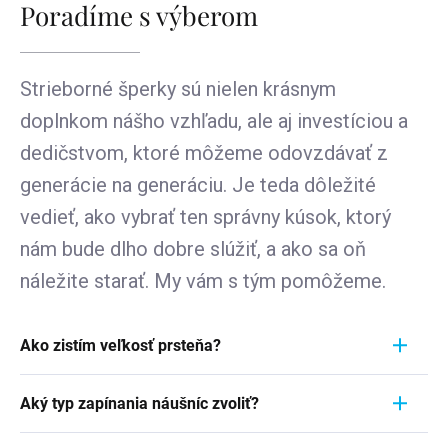
Poradíme s výberom
Strieborné šperky sú nielen krásnym
doplnkom nášho vzhľadu, ale aj investíciou a
dedičstvom, ktoré môžeme odovzdávať z
generácie na generáciu. Je teda dôležité
vedieť, ako vybrať ten správny kúsok, ktorý
nám bude dlho dobre slúžiť, a ako sa oň
náležite starať. My vám s tým pomôžeme.
Ako zistím veľkosť prsteňa?
Meranie prstienka je rýchly a jednoduchý proces.
Aký typ zapínania náušníc zvoliť?
Aby ste zistili jeho veľkosť, vezmite pravítko a
položte ho priamo na prstienok, ktorý momentálne
Pri výbere typu zapínania náušníc zvážte