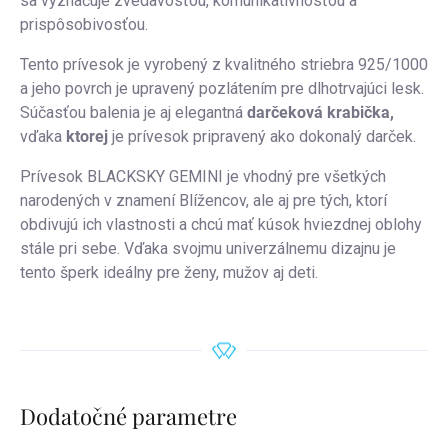
sa vyznačuje zvedavosťou, komunikatívnosťou a
prispôsobivosťou.
Tento prívesok je vyrobený z kvalitného striebra 925/1000
a jeho povrch je upravený pozlátením pre dlhotrvajúci lesk.
Súčasťou balenia je aj elegantná
darčeková krabička,
vďaka
ktorej
je prívesok pripravený ako dokonalý darček.
Prívesok BLACKSKY GEMINI je vhodný pre všetkých
narodených v znamení Blížencov, ale aj pre tých, ktorí
obdivujú ich vlastnosti a chcú mať kúsok hviezdnej oblohy
stále pri sebe. Vďaka svojmu univerzálnemu dizajnu je
tento šperk ideálny pre ženy, mužov aj deti.
Dodatočné parametre