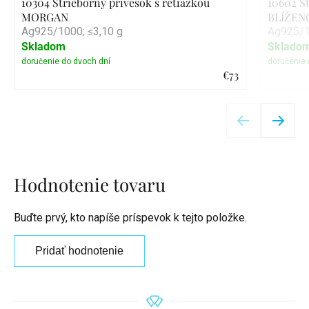
10304 Strieborný prívesok s retiazkou
10602 St
MORGAN
BLÍŽEN
Ag925/1000; ≤3,10 g
Ag925/1
Skladom
Sklado
€73
Detail
Hodnotenie tovaru
Buďte prvý, kto napíše príspevok k tejto položke.
Pridať hodnotenie