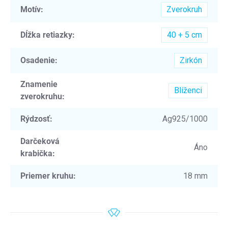
Motív
:
Zverokruh
Dĺžka retiazky
:
40 + 5 cm
Osadenie
:
Zirkón
Znamenie
Blíženci
zverokruhu
:
Rýdzosť
:
Ag925/1000
Darčeková
Áno
krabička
:
Priemer kruhu
:
18 mm