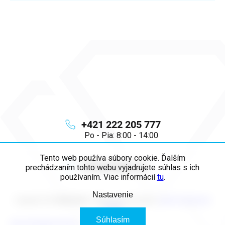
+421 222 205 777
Po - Pia: 8:00 - 14:00
Tento web používa súbory cookie. Ďalším
info
@
majya.sk
prechádzaním tohto webu vyjadrujete súhlas s ich
používaním. Viac informácií
tu
.
Nastavenie
Copyright 2026
MAJYA SK
. Všetky práva vyhradené.
Upraviť nastavenie
cookies
Súhlasím
Vytvoril Shoptet Premium