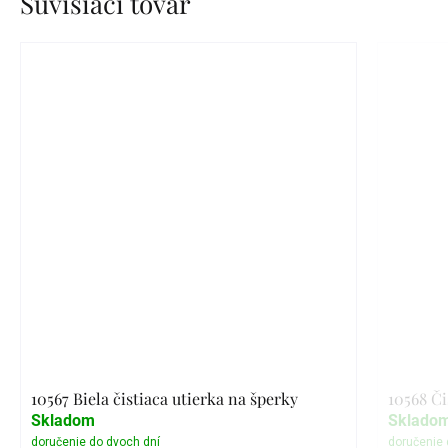
Súvisiaci tovar
10567 Biela čistiaca utierka na šperky
10568 Či
Skladom
Sklado