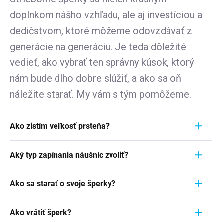
doplnkom nášho vzhľadu, ale aj investíciou a
dedičstvom, ktoré môžeme odovzdávať z
generácie na generáciu. Je teda dôležité
vedieť, ako vybrať ten správny kúsok, ktorý
nám bude dlho dobre slúžiť, a ako sa oň
náležite starať. My vám s tým pomôžeme.
Ako zistím veľkosť prsteňa?
Meranie prstienka je rýchly a jednoduchý proces.
Aký typ zapínania náušníc zvoliť?
Aby ste zistili jeho veľkosť, vezmite pravítko a
položte ho priamo na prstienok, ktorý momentálne
Pri výbere typu zapínania náušníc zvážte
nosíte. Dôležité je zamerať sa na jeho VNÚTORNÝ
Ako sa starať o svoje šperky?
pohodlie, bezpečnosť a štýl náušníc. Strieborné
priemer - teda vzdialenosť od jednej vnútornej
náušnice zvyčajne majú klasické háčiky, ktoré sú
Šperky sú nielen výrazom osobného štýlu a
hrany k druhej. Ak napríklad nameriate 1,7 cm,
jednoduché a pohodlné. Náušnice s pevným
Ako vrátiť šperk?
vkusu, ale často aj symbolom významnej životnej
znamená to, že vaša veľkosť prstienka je 7.