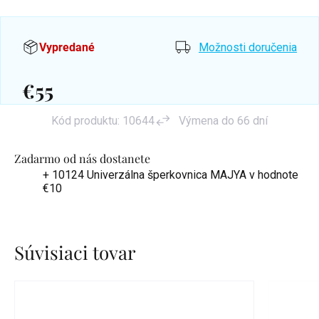
Vypredané
Možnosti doručenia
€55
Jednotková
Kód produktu:
10644
Výmena do 66 dní
cena:
Zadarmo od nás dostanete
+ 10124 Univerzálna šperkovnica MAJYA
v hodnote
€10
Súvisiaci tovar