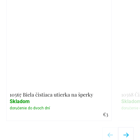
10567 Biela čistiaca utierka na šperky
10568 Či
Skladom
Sklado
€3
Detail