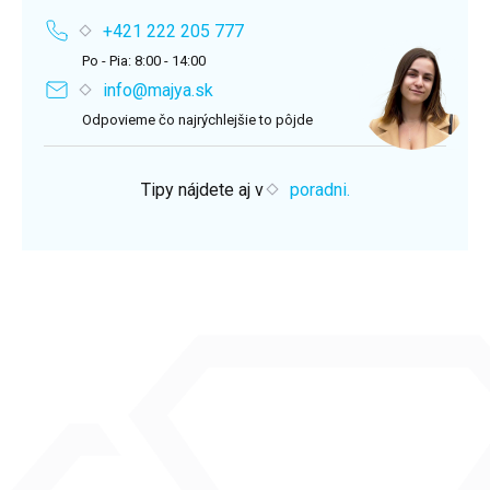
+421 222 205 777
Po - Pia: 8:00 - 14:00
info@majya.sk
Odpovieme čo najrýchlejšie to pôjde
Tipy nájdete aj v
poradni.