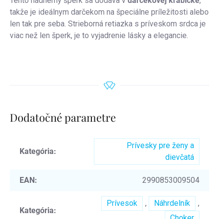
Tento nádherný šperk sa dodáva v
darčekovej krabičke
,
takže je ideálnym darčekom na špeciálne príležitosti alebo
len tak pre seba. Strieborná retiazka s príveskom srdca je
viac než len šperk, je to vyjadrenie lásky a elegancie.
Dodatočné parametre
Prívesky pre ženy a
Kategória
:
dievčatá
EAN
:
2990853009504
Prívesok
,
Náhrdelník
,
Kategória
:
Choker