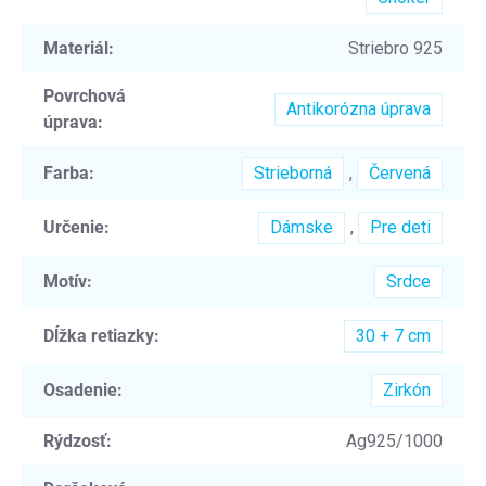
Materiál
:
Striebro 925
Povrchová
Antikorózna úprava
úprava
:
Farba
:
Strieborná
,
Červená
Určenie
:
Dámske
,
Pre deti
Motív
:
Srdce
Dĺžka retiazky
:
30 + 7 cm
Osadenie
:
Zirkón
Rýdzosť
:
Ag925/1000