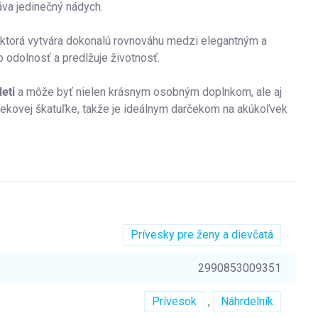
va jedinečný nádych.
, ktorá vytvára dokonalú rovnováhu medzi elegantným a
o odolnosť a predlžuje životnosť.
eti
a môže byť nielen krásnym osobným doplnkom, ale aj
ekovej škatuľke, takže je ideálnym darčekom na akúkoľvek
Prívesky pre ženy a dievčatá
2990853009351
Prívesok
,
Náhrdelník