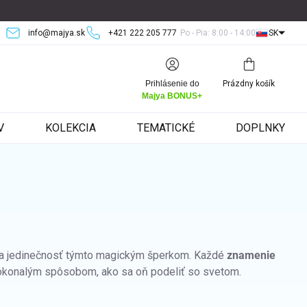
info@majya.sk
+421 222 205 777
Po - Pia: 8:00 - 14:00
SK
Nákupný
Prihlásenie do
Prázdny košík
košík
Majya BONUS+
V
KOLEKCIA
TEMATICKÉ
DOPLNKY
sť a jedinečnosť týmto magickým šperkom. Každé
znamenie
 dokonalým spôsobom, ako sa oň podeliť so svetom.