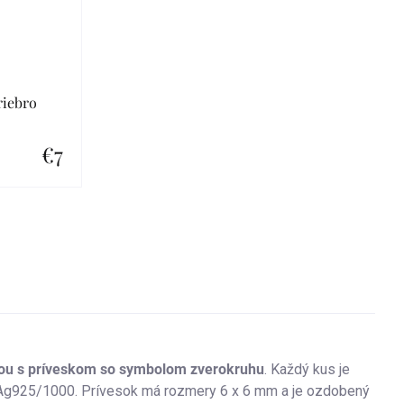
riebro
€7
kou s príveskom so symbolom zverokruhu
. Každý kus je
a Ag925/1000. Prívesok má rozmery 6 x 6 mm a je ozdobený