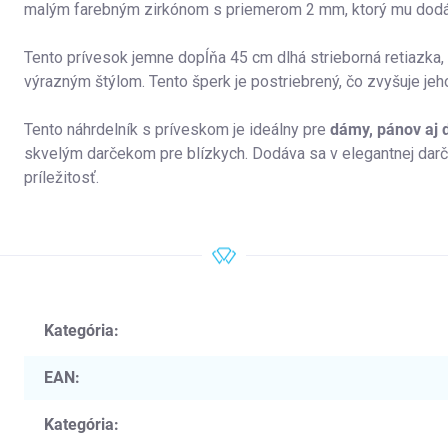
malým farebným zirkónom s priemerom 2 mm, ktorý mu dodá
Tento prívesok jemne dopĺňa 45 cm dlhá strieborná retiazka
výrazným štýlom. Tento šperk je postriebrený, čo zvyšuje jeh
Tento náhrdelník s príveskom je ideálny pre
dámy, pánov aj d
skvelým darčekom pre blízkych. Dodáva sa v elegantnej darč
príležitosť.
Kategória
:
EAN
:
Kategória
: