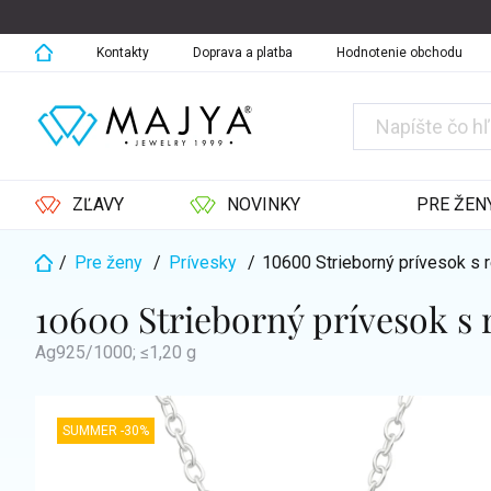
Prejsť
na
obsah
Kontakty
Doprava a platba
Hodnotenie obchodu
ZĽAVY
NOVINKY
PRE ŽEN
/
Pre ženy
/
Prívesky
/
10600 Strieborný prívesok s
Domov
10600 Strieborný prívesok s
Ag925/1000; ≤1,20 g
SUMMER -30%