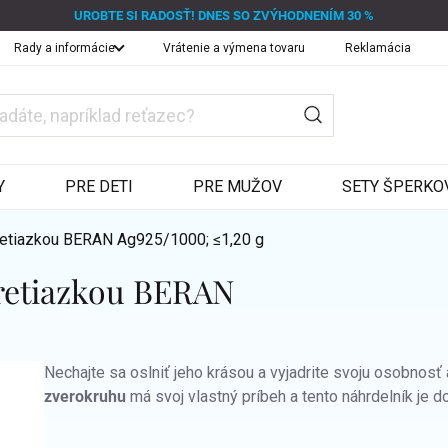
UROBTE SI RADOSŤ! DNES SO ZVÝHODNENÍM 30 %
Rady a informácie
Vrátenie a výmena tovaru
Reklamácia
Y
PRE DETI
PRE MUŽOV
SETY ŠPERKO
 retiazkou BERAN
Ag925/1000; ≤1,20 g
 retiazkou BERAN
Nechajte sa oslniť jeho krásou a vyjadrite svoju osobno
zverokruhu
má svoj vlastný príbeh a tento náhrdelník je