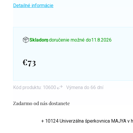
Detailné informácie
Skladom
, doručenie možné do
11.8.2026
€73
Jednotková
cena:
Kód produktu:
10600
Výmena do 66 dní
Zadarmo od nás dostanete
+ 10124 Univerzálna šperkovnica MAJYA
v 