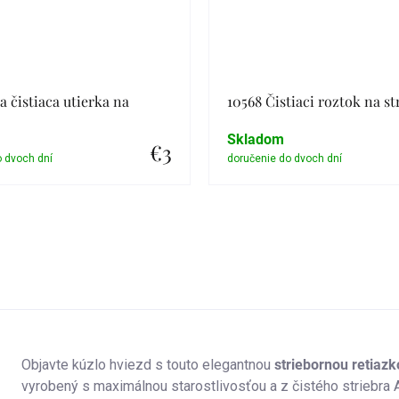
a čistiaca utierka na
10568 Čistiaci roztok na st
Skladom
€3
Detail
Detail
Objavte kúzlo hviezd s touto elegantnou
striebornou retiaz
vyrobený s maximálnou starostlivosťou a z čistého striebr