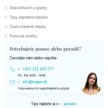
Starostlivosť o šperky
Typy zapínania náušníc
Často kladené otázky
Puncové značky
Potrebujete pomoc alebo poradiť?
Zavolajte nám alebo napíšte.
+421 222 205 777
Po - Pia: 8:00 - 14:00
info@majya.sk
Odpovieme čo najrýchlejšie to pôjde
Tipy nájdete aj v
poradni.