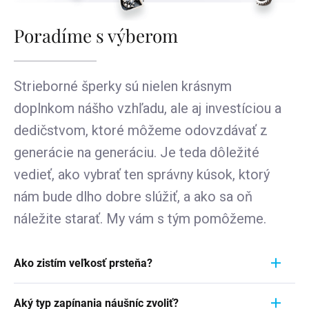
Poradíme s výberom
Strieborné šperky sú nielen krásnym
doplnkom nášho vzhľadu, ale aj investíciou a
dedičstvom, ktoré môžeme odovzdávať z
generácie na generáciu. Je teda dôležité
vedieť, ako vybrať ten správny kúsok, ktorý
nám bude dlho dobre slúžiť, a ako sa oň
náležite starať. My vám s tým pomôžeme.
Ako zistím veľkosť prsteňa?
Meranie prstienka je rýchly a jednoduchý proces.
Aký typ zapínania náušníc zvoliť?
Aby ste zistili jeho veľkosť, vezmite pravítko a