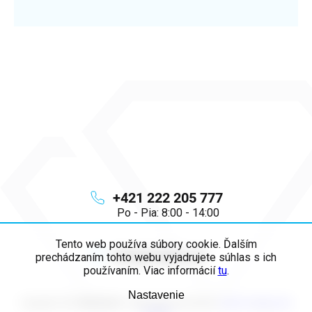
+421 222 205 777
Po - Pia: 8:00 - 14:00
Tento web používa súbory cookie. Ďalším
info
@
majya.sk
prechádzaním tohto webu vyjadrujete súhlas s ich
používaním. Viac informácií
tu
.
Nastavenie
Copyright 2026
MAJYA SK
. Všetky práva vyhradené.
Upraviť nastavenie