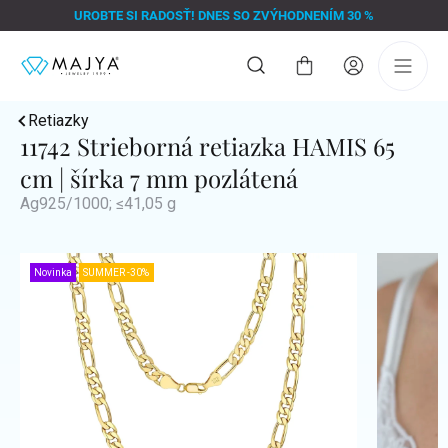
Prejsť
UROBTE SI RADOSŤ! DNES SO ZVÝHODNENÍM 30 %
na
obsah
Nákupný
košík
Retiazky
11742 Strieborná retiazka HAMIS 65
cm | šírka 7 mm pozlátená
Ag925/1000; ≤41,05 g
Novinka
SUMMER -30%