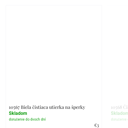
10567 Biela čistiaca utierka na šperky
10568 Či
Skladom
Sklado
€3