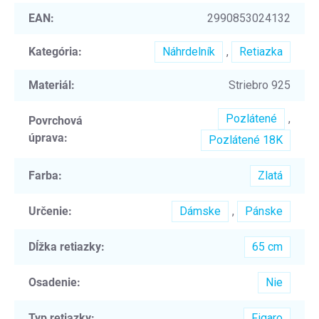
EAN
:
2990853024132
Kategória
:
Náhrdelník
,
Retiazka
Materiál
:
Striebro 925
Pozlátené
,
Povrchová
úprava
:
Pozlátené 18K
Farba
:
Zlatá
Určenie
:
Dámske
,
Pánske
Dĺžka retiazky
:
65 cm
Osadenie
:
Nie
Typ retiazky
:
Figaro