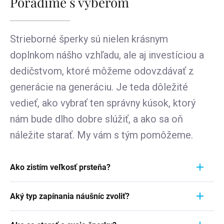
Poradíme s výberom
Strieborné šperky sú nielen krásnym
doplnkom nášho vzhľadu, ale aj investíciou a
dedičstvom, ktoré môžeme odovzdávať z
generácie na generáciu. Je teda dôležité
vedieť, ako vybrať ten správny kúsok, ktorý
nám bude dlho dobre slúžiť, a ako sa oň
náležite starať. My vám s tým pomôžeme.
Ako zistím veľkosť prsteňa?
Meranie prstienka je rýchly a jednoduchý proces.
Aký typ zapínania náušníc zvoliť?
Aby ste zistili jeho veľkosť, vezmite pravítko a
položte ho priamo na prstienok, ktorý momentálne
Pri výbere typu zapínania náušníc zvážte
nosíte. Dôležité je zamerať sa na jeho VNÚTORNÝ