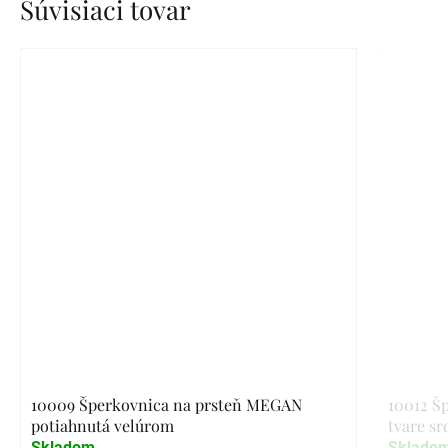
Súvisiaci tovar
10009 Šperkovnica na prsteň MEGAN
10012 Š
potiahnutá velúrom
tvare sr
Skladom
Sklado