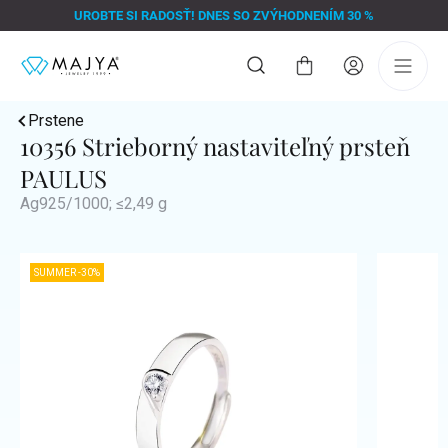
Prejsť
UROBTE SI RADOSŤ! DNES SO ZVÝHODNENÍM 30 %
na
obsah
Nákupný
košík
Prstene
10356 Strieborný nastaviteľný prsteň
PAULUS
Ag925/1000; ≤2,49 g
SUMMER -30%