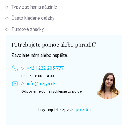
Typy zapínania náušníc
Často kladené otázky
Puncové značky
Potrebujete pomoc alebo poradiť?
Zavolajte nám alebo napíšte.
+421 222 205 777
Po - Pia: 8:00 - 14:00
info@majya.sk
Odpovieme čo najrýchlejšie to pôjde
Tipy nájdete aj v
poradni.