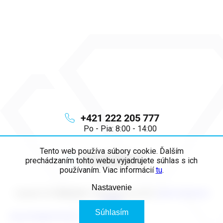
+421 222 205 777
Po - Pia: 8:00 - 14:00
Tento web používa súbory cookie. Ďalším
info
@
majya.sk
prechádzaním tohto webu vyjadrujete súhlas s ich
používaním. Viac informácií
tu
.
Nastavenie
Copyright 2026
MAJYA SK
. Všetky práva vyhradené.
Upraviť nastavenie
cookies
Súhlasím
Vytvoril Shoptet Premium