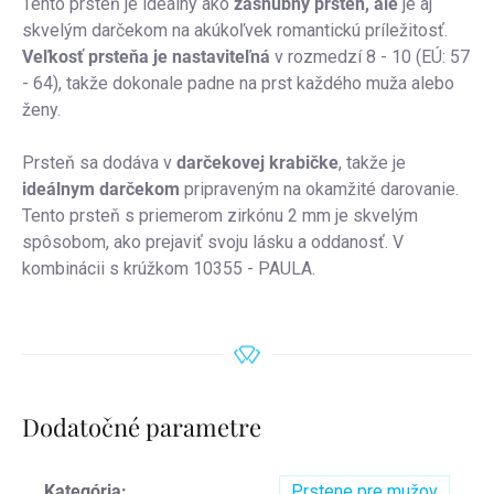
Tento prsteň je ideálny ako
zásnubný prsteň, ale
je aj
skvelým darčekom na akúkoľvek romantickú príležitosť.
Veľkosť prsteňa je nastaviteľná
v rozmedzí 8 - 10 (EÚ: 57
- 64), takže dokonale padne na prst každého muža alebo
ženy.
Prsteň sa dodáva v
darčekovej krabičke
, takže je
ideálnym darčekom
pripraveným na okamžité darovanie.
Tento prsteň s priemerom zirkónu 2 mm je skvelým
spôsobom, ako prejaviť svoju lásku a oddanosť. V
kombinácii s krúžkom 10355 - PAULA.
Dodatočné parametre
Kategória
:
Prstene pre mužov