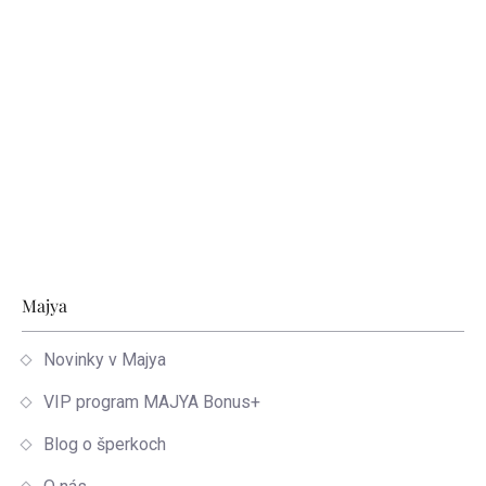
Zápätie
Majya
Novinky v Majya
VIP program MAJYA Bonus+
Blog o šperkoch