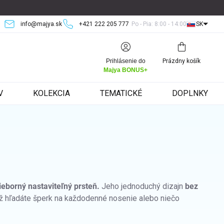
info@majya.sk
+421 222 205 777
Po - Pia: 8:00 - 14:00
SK
Nákupný
Prihlásenie do
Prázdny košík
košík
Majya BONUS+
V
KOLEKCIA
TEMATICKÉ
DOPLNKY
ieborný nastaviteľný prsteň.
Jeho jednoduchý dizajn
bez
ž hľadáte šperk na každodenné nosenie alebo niečo