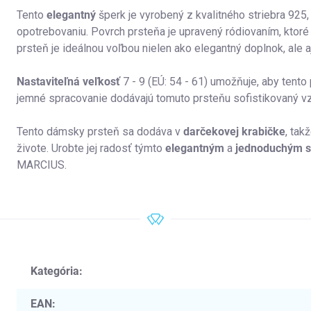
Tento
elegantný
šperk je vyrobený z kvalitného striebra 925,
opotrebovaniu.
Povrch prsteňa je upravený ródiovaním, ktoré 
prsteň je ideálnou voľbou nielen ako elegantný doplnok, ale 
Nastaviteľná veľkosť
7 - 9 (EÚ: 54 - 61) umožňuje, aby tent
jemné spracovanie dodávajú tomuto prsteňu sofistikovaný vz
Tento dámsky prsteň sa dodáva v
darčekovej krabičke
, tak
živote. Urobte jej radosť týmto
elegantným
a
jednoduchým s
MARCIUS.
Kategória
:
EAN
: