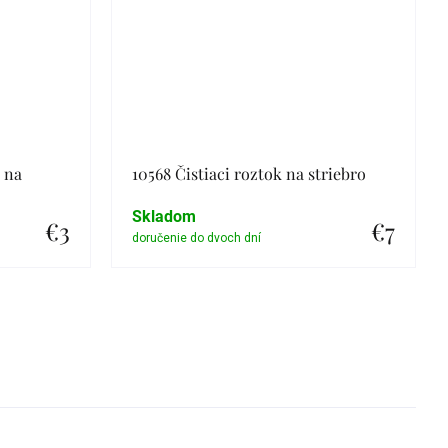
a na
10568 Čistiaci roztok na striebro
Skladom
€3
€7
Detail