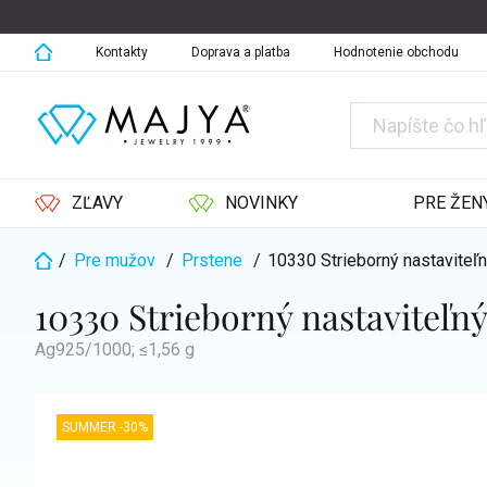
Prejsť
na
obsah
Kontakty
Doprava a platba
Hodnotenie obchodu
ZĽAVY
NOVINKY
PRE ŽEN
/
Pre mužov
/
Prstene
/
10330 Strieborný nastavite
Domov
10330 Strieborný nastaviteľ
Ag925/1000; ≤1,56 g
SUMMER -30%