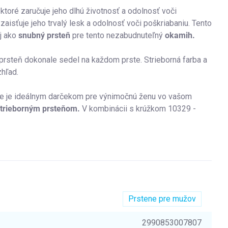
 ktoré zaručuje jeho dlhú životnosť a odolnosť voči
zaisťuje jeho trvalý lesk a odolnosť voči poškriabaniu. Tento
aj ako
snubný prsteň
pre tento nezabudnuteľný
okamih.
o prsteň dokonale sedel na každom prste. Strieborná farba a
hľad.
že je ideálnym darčekom pre výnimočnú ženu vo vašom
trieborným prsteňom.
V kombinácii
s krúžkom 10329 -
Prstene pre mužov
2990853007807