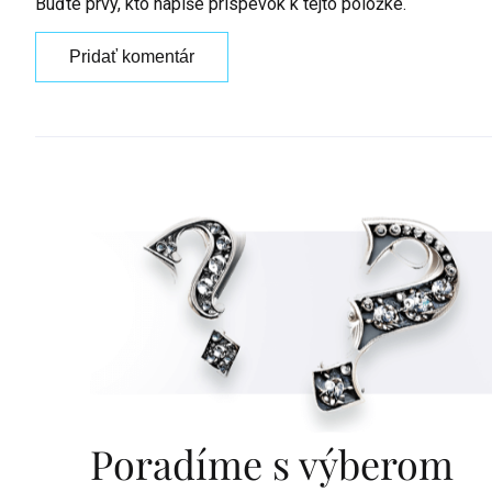
Buďte prvý, kto napíše príspevok k tejto položke.
Pridať komentár
Poradíme s výberom