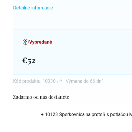
Detailné informácie
Vypredané
€52
Jednotková
cena:
Kód produktu:
10330
Výmena do 66 dní
Zadarmo od nás dostanete
+ 10123 Šperkovnica na prsteň s potlačou