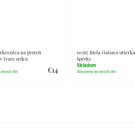
rkovnica na prsteň
10567 Biela čistiaca utierk
 tvare srdca
šperky
Skladom
€14
Detail
Detail