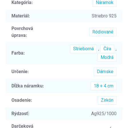
Kategória
:
Náramok
Materiál
:
Striebro 925
Povrchová
Ródiované
úprava
:
Strieborná
,
Číra
,
Farba
:
Modrá
Určenie
:
Dámske
Dĺžka náramku
:
18 + 4 cm
Osadenie
:
Zirkón
Rýdzosť
:
Ag925/1000
Darčeková