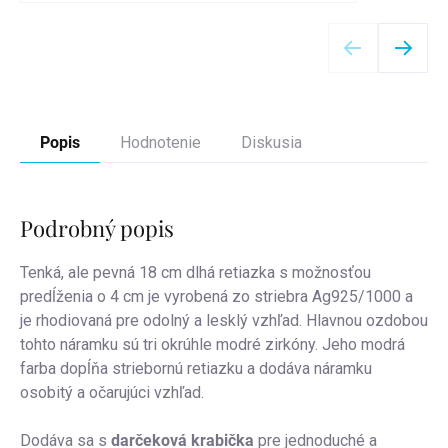
Detail
Popis
Hodnotenie
Diskusia
Podrobný popis
Tenká, ale pevná 18 cm dlhá retiazka s možnosťou
predĺženia o 4 cm je vyrobená zo striebra Ag925/1000 a
je rhodiovaná pre odolný a lesklý vzhľad. Hlavnou ozdobou
tohto náramku sú tri okrúhle modré zirkóny. Jeho modrá
farba dopĺňa striebornú retiazku a dodáva náramku
osobitý a očarujúci vzhľad.
Dodáva sa s
darčeková krabička
pre jednoduché a