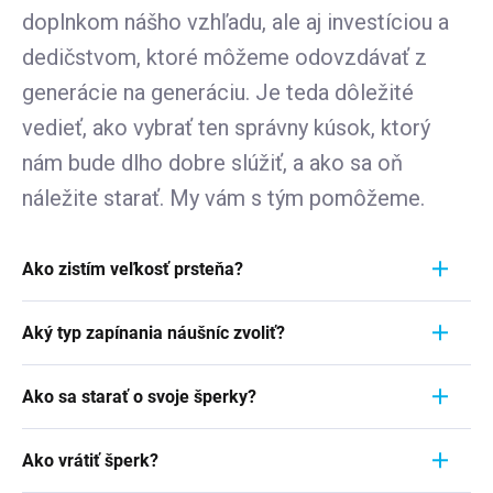
doplnkom nášho vzhľadu, ale aj investíciou a
dedičstvom, ktoré môžeme odovzdávať z
generácie na generáciu. Je teda dôležité
vedieť, ako vybrať ten správny kúsok, ktorý
nám bude dlho dobre slúžiť, a ako sa oň
náležite starať. My vám s tým pomôžeme.
Ako zistím veľkosť prsteňa?
Meranie prstienka je rýchly a jednoduchý proces.
Aký typ zapínania náušníc zvoliť?
Aby ste zistili jeho veľkosť, vezmite pravítko a
položte ho priamo na prstienok, ktorý momentálne
Pri výbere typu zapínania náušníc zvážte
nosíte. Dôležité je zamerať sa na jeho VNÚTORNÝ
Ako sa starať o svoje šperky?
pohodlie, bezpečnosť a štýl náušníc. Strieborné
priemer - teda vzdialenosť od jednej vnútornej
náušnice zvyčajne majú klasické háčiky, ktoré sú
Šperky sú nielen výrazom osobného štýlu a
hrany k druhej. Ak napríklad nameriate 1,7 cm,
jednoduché a pohodlné. Náušnice s pevným
Ako vrátiť šperk?
vkusu, ale často aj symbolom významnej životnej
znamená to, že vaša veľkosť prstienka je 7.
zavesením sú bezpečnejšie, ale môžu byť menej