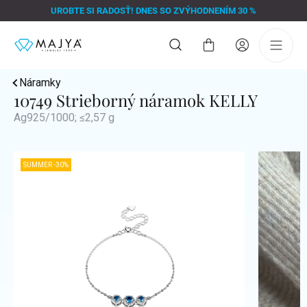
Prejsť
UROBTE SI RADOSŤ! DNES SO ZVÝHODNENÍM 30 %
na
obsah
Nákupný
košík
Náramky
10749 Strieborný náramok KELLY
Ag925/1000; ≤2,57 g
SUMMER -30%