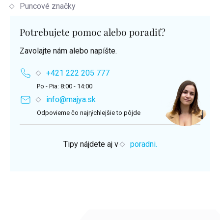
Puncové značky
Potrebujete pomoc alebo poradiť?
Zavolajte nám alebo napíšte.
+421 222 205 777
Po - Pia: 8:00 - 14:00
info@majya.sk
Odpovieme čo najrýchlejšie to pôjde
Tipy nájdete aj v
poradni.