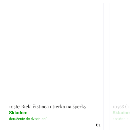
10567 Biela čistiaca utierka na šperky
10568 Či
Skladom
Sklado
€3