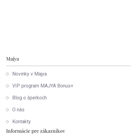
Zápätie
Majya
Novinky v Majya
VIP program MAJYA Bonus+
Blog o šperkoch
O nás
Kontakty
Informácie pre zákazníkov